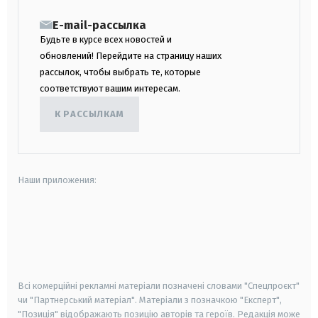
E-mail-рассылка
Будьте в курсе всех новостей и
обновлений! Перейдите на страницу наших
рассылок, чтобы выбрать те, которые
соответствуют вашим интересам.
К РАССЫЛКАМ
Наши приложения:
android
apple
smart tv
samsung smart tv
Всі комерційні рекламні матеріали позначені словами "Спецпроєкт"
чи "Партнерський матеріал". Матеріали з позначкою "Експерт",
"Позиція" відображають позицію авторів та героїв. Редакція може