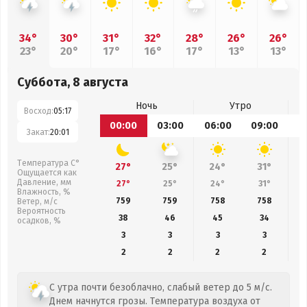
34°
30°
31°
32°
28°
26°
26°
23°
20°
17°
16°
17°
13°
13°
Суббота, 8 августа
Ночь
Утро
Восход:
05:17
00:00
03:00
06:00
09:00
1
Закат:
20:01
Температура С°
27°
25°
24°
31°
Ощущается как
Давление, мм
27°
25°
24°
31°
Влажность, %
759
759
758
758
Ветер, м/с
Вероятность
38
46
45
34
осадков, %
3
3
3
3
2
2
2
2
С утра почти безоблачно, слабый ветер до 5 м/с.
Днем начнутся грозы. Температура воздуха от