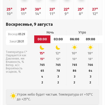
25°
26°
30°
23°
22°
25°
27°
10°
11°
14°
11°
9°
8°
12°
Воскресенье, 9 августа
Ночь
Утро
Восход:
05:29
00:00
03:00
06:00
09:00
1
Закат:
20:31
Температура С°
15°
12°
10°
18°
Ощущается как
Давление, мм
15°
12°
10°
18°
Влажность, %
765
765
765
766
Ветер, м/с
Вероятность
65
78
86
64
осадков, %
4
3
3
3
2
2
2
2
Утром небо будет чистым. Температура от +10°C
до +25°C.