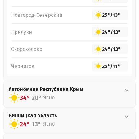
Новгород-Северский
25°
/
13°
Прилуки
24°
/
13°
Скороходово
24°
/
13°
Чернигов
25°
/
11°
Автономная Республика Крым
34°
20°
Ясно
Винницкая
область
24°
13°
Ясно