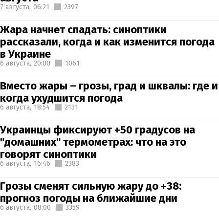
7 августа,
06:21
2397
Жара начнет спадать: синоптики
рассказали, когда и как изменится погода
в Украине
6 августа,
20:00
1061
Вместо жары – грозы, град и шквалы: где и
когда ухудшится погода
6 августа,
18:54
2131
Украинцы фиксируют +50 градусов на
"домашних" термометрах: что на это
говорят синоптики
6 августа,
16:46
2383
Грозы сменят сильную жару до +38:
прогноз погоды на ближайшие дни
6 августа,
08:00
3359