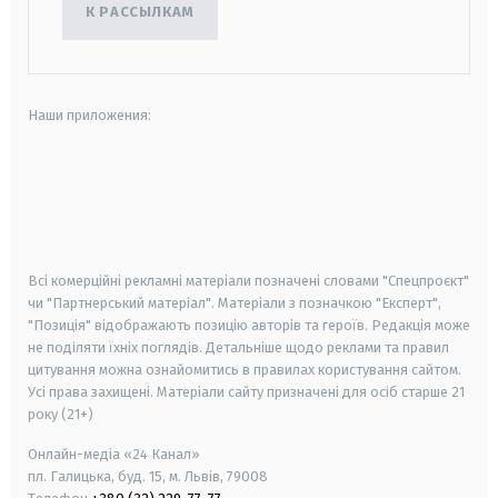
К РАССЫЛКАМ
Наши приложения:
android
apple
smart tv
samsung smart tv
Всі комерційні рекламні матеріали позначені словами "Спецпроєкт"
чи "Партнерський матеріал". Матеріали з позначкою "Експерт",
"Позиція" відображають позицію авторів та героїв. Редакція може
не поділяти їхніх поглядів. Детальніше щодо реклами та правил
цитування можна ознайомитись в правилах користування сайтом.
Усі права захищені.
Матеріали сайту призначені для осіб старше
21
року (21+)
Онлайн-медіа «24 Канал»
пл. Галицька, буд. 15, м. Львів, 79008