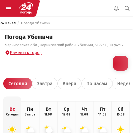
24 Канал
Погода Убежичи
Погода Убежичи
Черниговская обл., Черниговский район, Убежичи, 51.77°С, 30.94°В
Изменить город
Сегодня
Завтра
Вчера
По часам
Недел
Вс
Пн
Вт
Ср
Чт
Пт
Сб
Сегодня
Завтра
11.08
12.08
13.08
14.08
15.08