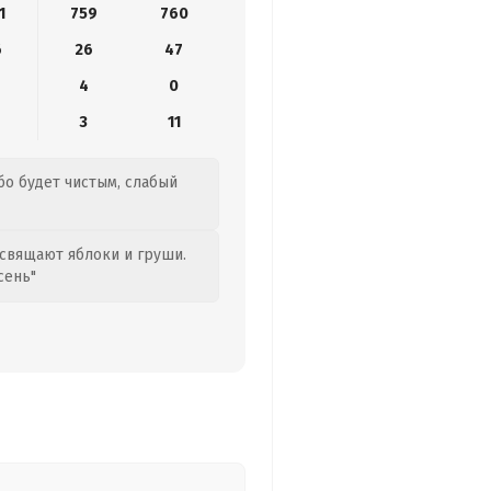
1
759
760
6
26
47
4
0
3
11
ебо будет чистым, слабый
свящают яблоки и груши.
сень"