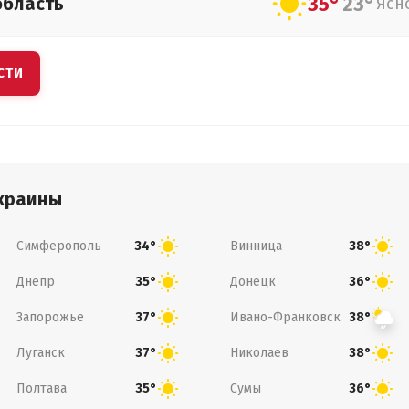
35°
23°
область
Ясн
СТИ
краины
Симферополь
Винница
34°
38°
Днепр
Донецк
35°
36°
Запорожье
Ивано-Франковск
37°
38°
Луганск
Николаев
37°
38°
Полтава
Сумы
35°
36°