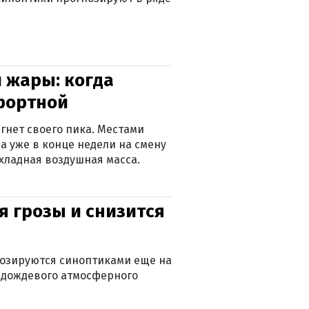
 жары: когда
фортной
гнет своего пика. Местами
 а уже в конце недели на смену
хладная воздушная масса.
я грозы и снизится
нозируются синоптиками еще на
д дождевого атмосферного