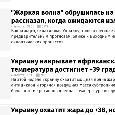
"Жаркая волна" обрушилась на
рассказал, когда ожидаются и
4 августа,
08:00
2313
Волна жары, охватившая Украину, только начинает
предварительным прогнозам, ближе к выходным н
синоптических процессов.
Украину накрывает африканска
температура достигнет +39 гра
4 августа,
07:33
900
На этой неделе Украину охватит мощная волна жа
антициклон и горячая воздушная масса субтропиче
большинстве регионов дневная температура воздух
Украину охватит жара до +38, н