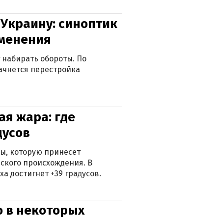
 Украину: синоптик
зменения
 набирать обороты. По
ачнется перестройка
я жара: где
дусов
ры, которую принесет
ского происхождения. В
а достигнет +39 градусов.
о в некоторых