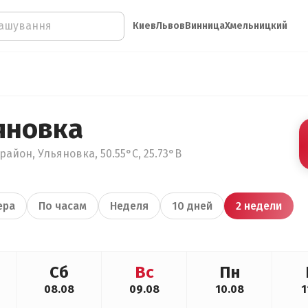
Киев
Львов
Винница
Хмельницкий
яновка
айон, Ульяновка, 50.55°С, 25.73°В
ера
По часам
Неделя
10 дней
2 недели
Сб
Вс
Пн
08.08
09.08
10.08
1