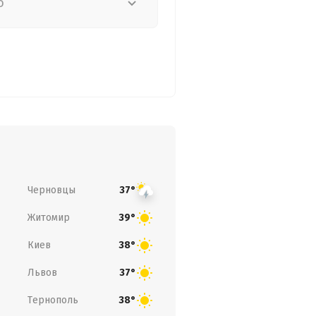
о
Черновцы
37°
Житомир
39°
Киев
38°
Львов
37°
Тернополь
38°