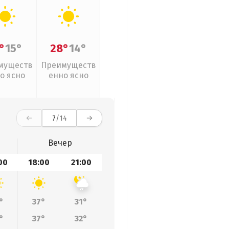
°
15°
28°
14°
муществ
Преимуществ
о ясно
енно ясно
7
/14
Вечер
00
18:00
21:00
°
37°
31°
°
37°
32°