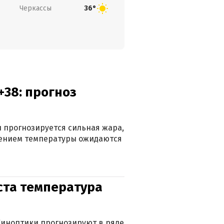
Черкассы
36°
+38: прогноз
 прогнозируется сильная жара,
ижением температуры ожидаются
уста температура
. Синоптики прогнозируют в ряде