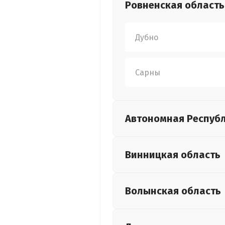
Ровненская
область
Дубно
Сарны
Автономная Респуб
Винницкая
область
Волынская
область