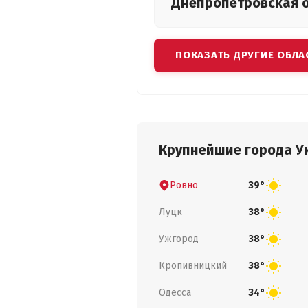
Днепропетровская
ПОКАЗАТЬ ДРУГИЕ ОБЛА
Крупнейшие города У
Ровно
39°
Луцк
38°
Ужгород
38°
Кропивницкий
38°
Одесса
34°