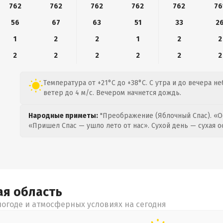
762
762
762
762
762
76
56
67
63
51
33
2
1
2
2
1
2
2
2
2
2
2
2
2
Температура от +21°C до +38°C. С утра и до вечера н
ветер до 4 м/с. Вечером начнется дождь.
Народные приметы:
"Преображение (Яблочный Спас). «О
«Пришел Спас — ушло лето от нас». Сухой день — сухая о
ая
область
огоде и атмосферных условиях на сегодня