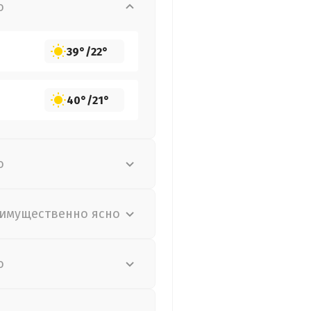
о
39°
/
22°
40°
/
21°
о
имущественно ясно
о