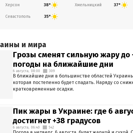
Херсон
Хмельницкий
38°
37°
Севастополь
35°
раины и мира
Грозы сменят сильную жару до 
погоды на ближайшие дни
6 августа,
08:00
309
В ближайшие дни в большинстве областей Украины
которая постепенно будет спадать. Наряду со сн
кратковременные осадки.
Пик жары в Украине: где 6 авг
достигнет +38 градусов
6 августа,
06:40
542
Погода в четверг, 6 августа, будет жаркой и сухой