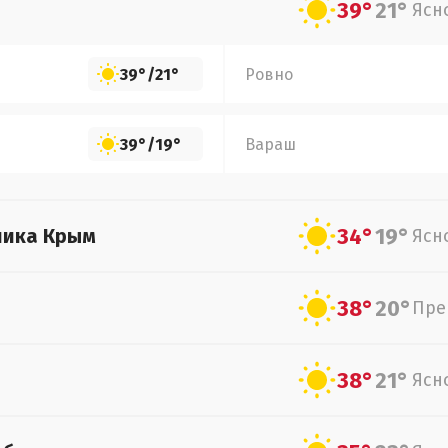
39°
21°
Ясн
39°
/
21°
Ровно
39°
/
19°
Вараш
34°
19°
лика Крым
Ясн
38°
20°
Пре
38°
21°
Ясн