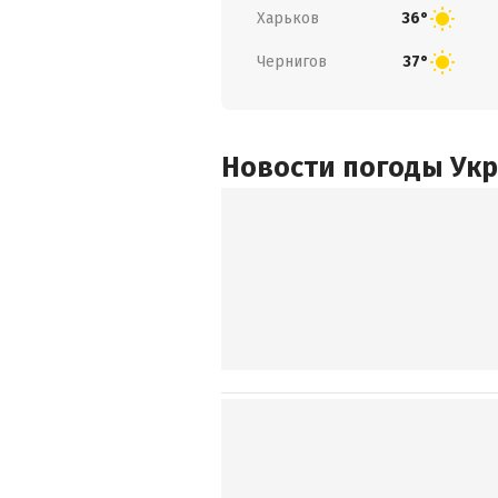
Харьков
36°
Чернигов
37°
Новости погоды Ук