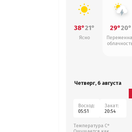
38°
21°
29°
20°
Ясно
Переменн
облачность
грозы
Четверг, 6 августа
Восход:
Закат:
05:51
20:54
Температура С°
Ощущается как