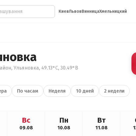
Киев
Львов
Винница
Хмельницкий
яновка
айон, Ульяновка, 49.13°С, 30.49°В
ера
По часам
Неделя
10 дней
2 недели
Вс
Пн
Вт
09.08
10.08
11.08
1