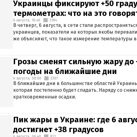
Украинцы фиксируют +50 граду
термометрах: что на это говор
6 августа,
16:46
2184
В четверг, 6 августа, в сети стали распространят
украинцев, показатели на которых якобы перевали
же объясняют, что такое измерение температуры в
Грозы сменят сильную жару до 
погоды на ближайшие дни
6 августа,
08:00
3307
В ближайшие дни в большинстве областей Украины
которая постепенно будет спадать. Наряду со сн
кратковременные осадки.
Пик жары в Украине: где 6 авг
достигнет +38 градусов
6 августа,
06:40
822