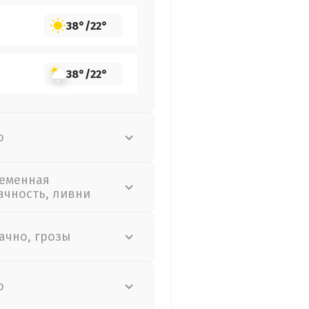
38°
/
22°
38°
/
22°
о
еменная
ачность, ливни
ачно, грозы
о