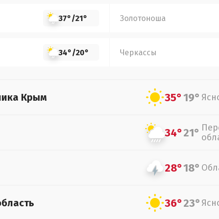
37°
/
21°
Золотоноша
34°
/
20°
Черкассы
35°
19°
лика Крым
Ясн
Пер
34°
21°
обл
28°
18°
Обл
36°
23°
область
Ясн