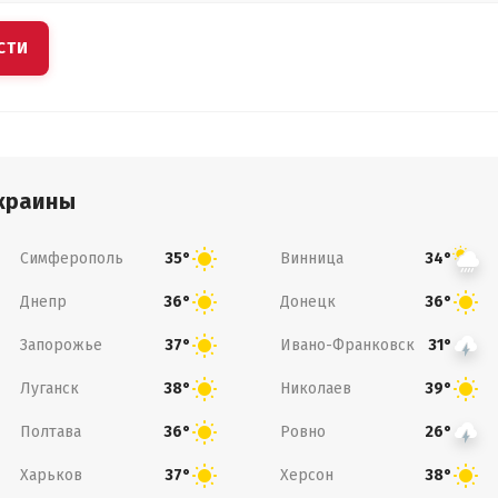
СТИ
краины
Симферополь
Винница
35°
34°
Днепр
Донецк
36°
36°
Запорожье
Ивано-Франковск
37°
31°
Луганск
Николаев
38°
39°
Полтава
Ровно
36°
26°
Харьков
Херсон
37°
38°