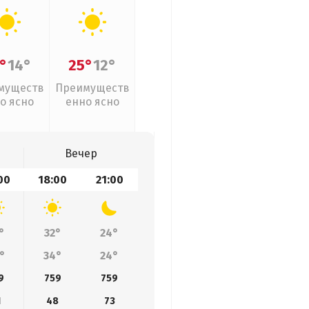
°
14°
25°
12°
муществ
Преимуществ
о ясно
енно ясно
Вечер
00
18:00
21:00
°
32°
24°
°
34°
24°
9
759
759
1
48
73