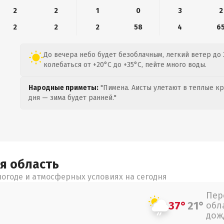
2
2
1
0
3
2
2
2
2
58
4
6
До вечера небо будет безоблачным, легкий ветер до 
колебаться от +20°C до +35°C, пейте много воды.
Народные приметы:
"Пимена. Аисты улетают в теплые кра
дня — зима будет ранней."
ая
область
огоде и атмосферных условиях на сегодня
Пер
37°
21°
обл
дож