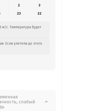
2
3
5
23
22
3 м/с. Температура будет
я. Если улетели до этого
еменная
ачность, слабый
дь