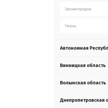
Звенигородка
Умань
Автономная Респуб
Винницкая
область
Волынская
область
Днепропетровская