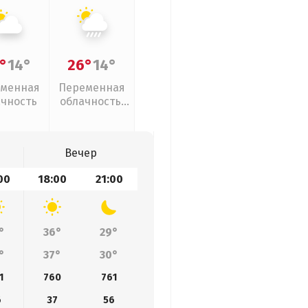
°
14°
26°
14°
менная
Переменная
ачность
облачность,
ливни
Вечер
00
18:00
21:00
°
36°
29°
°
37°
30°
1
760
761
6
37
56