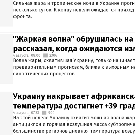
Сильная жара и тропические ночи в Украине прог
несколько суток. К концу недели ожидается прихо
фронта.
"Жаркая волна" обрушилась на
рассказал, когда ожидаются и
4 августа,
08:00
2306
Волна жары, охватившая Украину, только начинает
предварительным прогнозам, ближе к выходным н
синоптических процессов.
Украину накрывает африканска
температура достигнет +39 гра
4 августа,
07:33
900
На этой неделе Украину охватит мощная волна жа
антициклон и горячая воздушная масса субтропиче
большинстве регионов дневная температура воздух