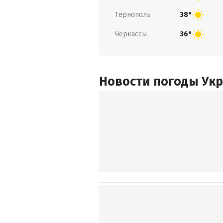
Тернополь
38°
Черкассы
36°
Новости погоды Ук