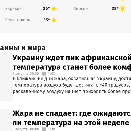
Харьков
Херсон
36°
38°
Севастополь
35°
раины и мира
Украину ждет пик африканской
температура станет более ком
5 августа,
20:00
4403
В ближайшие дни жара, охватившая Украину, дости
температура воздуха будет достигать +40 градусов,
раскаленному воздуху начнет приходить более про
Жара не спадает: где ожидаютс
ли температура на этой неделе
5 августа,
08:00
1239