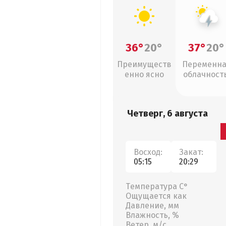
36°
20°
37°
20°
Преимуществ
Переменн
енно ясно
облачность
грозы
Четверг, 6 августа
Восход:
Закат:
05:15
20:29
Температура С°
Ощущается как
Давление, мм
Влажность, %
Ветер, м/с