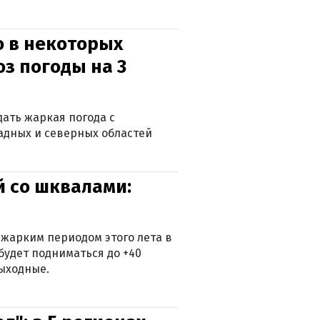
о в некоторых
оз погоды на 3
дать жаркая погода с
падных и северных областей
й со шквалами:
 жарким периодом этого лета в
будет подниматься до +40
выходные.