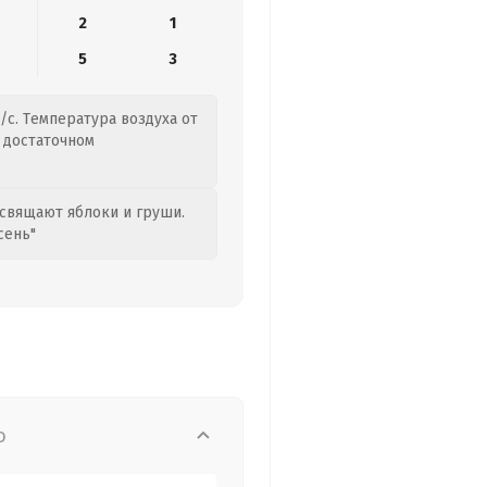
2
1
5
3
/с. Температура воздуха от
о достаточном
свящают яблоки и груши.
сень"
о