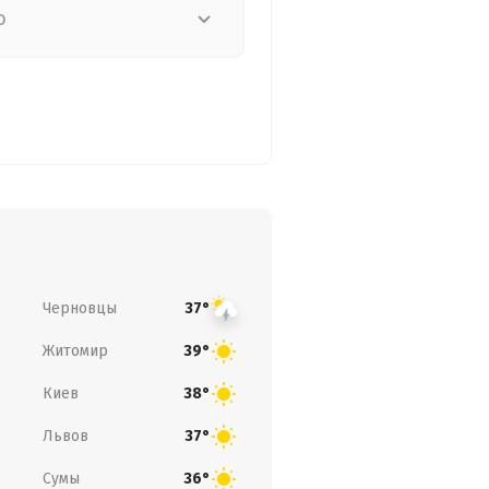
о
Черновцы
37°
Житомир
39°
Киев
38°
Львов
37°
Сумы
36°