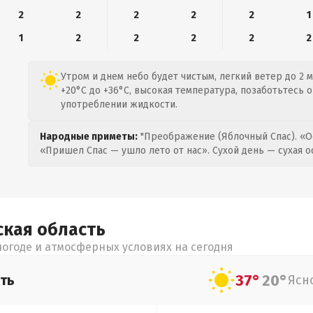
2
2
2
2
2
1
1
2
2
2
2
2
Утром и днем небо будет чистым, легкий ветер до 2 м
+20°C до +36°C, высокая температура, позаботьтесь 
употреблении жидкости.
Народные приметы:
"Преображение (Яблочный Спас). «О
«Пришел Спас — ушло лето от нас». Сухой день — сухая о
ская
область
огоде и атмосферных условиях на сегодня
37°
20°
ть
Ясн