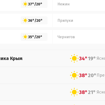
37°
/
20°
Нежин
36°
/
20°
Прилуки
35°
/
20°
Чернигов
34°
19°
лика Крым
Ясн
38°
20°
Пре
38°
21°
Ясн