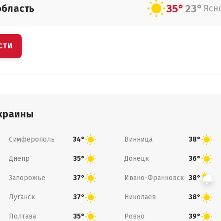
35°
23°
область
Ясн
СТИ
краины
Симферополь
Винница
34°
38°
Днепр
Донецк
35°
36°
Запорожье
Ивано-Франковск
37°
38°
Луганск
Николаев
37°
38°
Полтава
Ровно
35°
39°