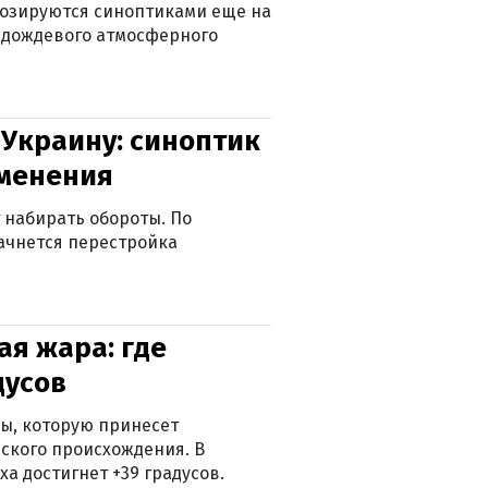
нозируются синоптиками еще на
д дождевого атмосферного
 Украину: синоптик
зменения
 набирать обороты. По
ачнется перестройка
я жара: где
дусов
ры, которую принесет
ского происхождения. В
а достигнет +39 градусов.