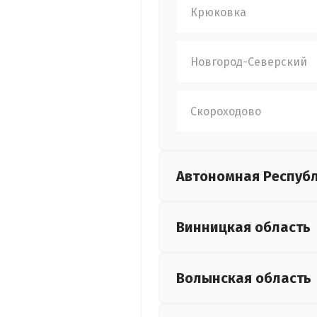
Крюковка
Новгород-Северский
Скороходово
Автономная Респуб
Винницкая
область
Волынская
область