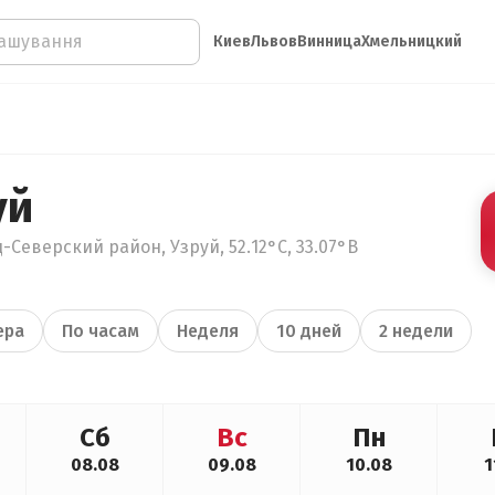
Киев
Львов
Винница
Хмельницкий
уй
-Северский район, Узруй, 52.12°С, 33.07°В
ера
По часам
Неделя
10 дней
2 недели
Сб
Вс
Пн
08.08
09.08
10.08
1