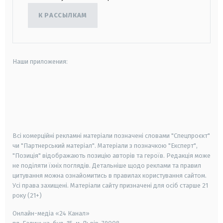
К РАССЫЛКАМ
Наши приложения:
android
apple
smart tv
samsung smart tv
Всі комерційні рекламні матеріали позначені словами "Спецпроєкт"
чи "Партнерський матеріал". Матеріали з позначкою "Експерт",
"Позиція" відображають позицію авторів та героїв. Редакція може
не поділяти їхніх поглядів. Детальніше щодо реклами та правил
цитування можна ознайомитись в правилах користування сайтом.
Усі права захищені.
Матеріали сайту призначені для осіб старше
21
року (21+)
Онлайн-медіа «24 Канал»