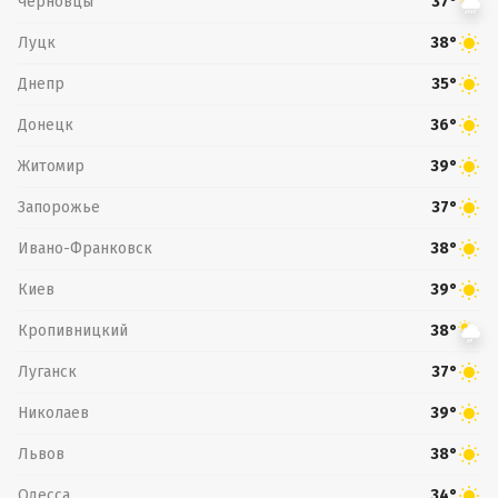
Черновцы
37°
Луцк
38°
Днепр
35°
Донецк
36°
Житомир
39°
Запорожье
37°
Ивано-Франковск
38°
Киев
39°
Кропивницкий
38°
Луганск
37°
Николаев
39°
Львов
38°
Одесса
34°