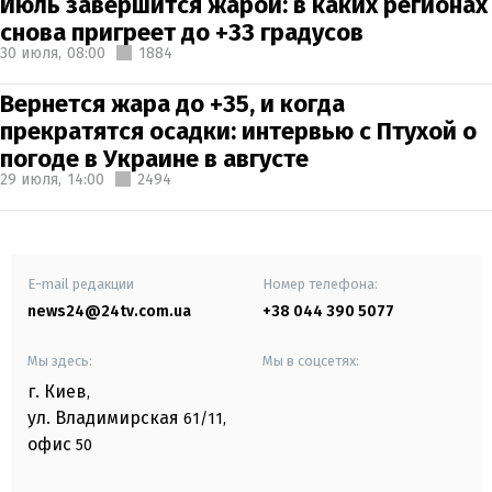
Июль завершится жарой: в каких регионах
снова пригреет до +33 градусов
30 июля,
08:00
1884
Вернется жара до +35, и когда
прекратятся осадки: интервью с Птухой о
погоде в Украине в августе
29 июля,
14:00
2494
E-mail редакции
Номер телефона:
news24@24tv.com.ua
+38 044 390 5077
Мы здесь:
Мы в соцсетях:
г. Киев
,
ул. Владимирская
61/11,
офис
50