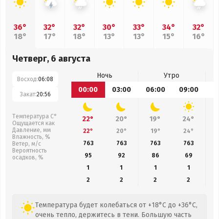
36°
32°
32°
30°
33°
34°
32°
18°
17°
18°
13°
13°
15°
16°
Четверг, 6 августа
Ночь
Утро
Восход:
06:08
00:00
03:00
06:00
09:00
1
Закат:
20:56
Температура С°
22°
20°
19°
24°
Ощущается как
Давление, мм
22°
20°
19°
24°
Влажность, %
763
763
763
763
Ветер, м/с
Вероятность
95
92
86
69
осадков, %
1
1
1
1
2
2
2
2
Температура будет колебаться от +18°C до +36°C,
очень тепло, держитесь в тени. Большую часть