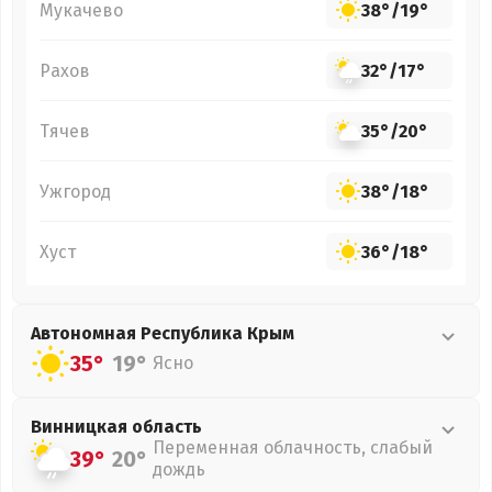
Мукачево
38°
/
19°
Рахов
32°
/
17°
Тячев
35°
/
20°
Ужгород
38°
/
18°
Хуст
36°
/
18°
Автономная Республика Крым
35°
19°
Ясно
Винницкая
область
Переменная облачность, слабый
39°
20°
дождь