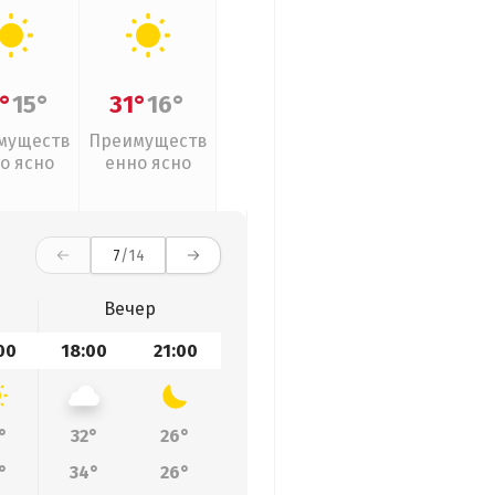
°
15°
31°
16°
муществ
Преимуществ
о ясно
енно ясно
7
/14
Вечер
00
18:00
21:00
°
32°
26°
°
34°
26°