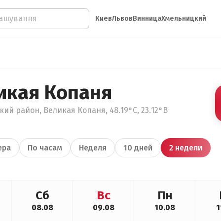
Киев
Львов
Винница
Хмельницкий
икая Копаня
кий район, Великая Копаня, 48.19°С, 23.12°В
ера
По часам
Неделя
10 дней
2 недели
Сб
Вс
Пн
08.08
09.08
10.08
1