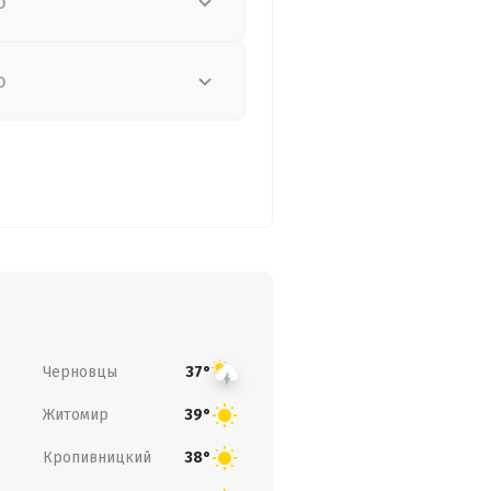
о
о
Черновцы
37°
Житомир
39°
Кропивницкий
38°