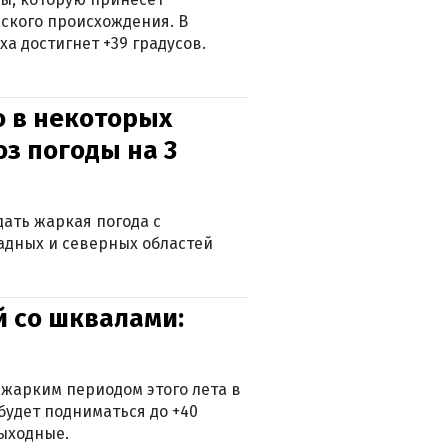
ского происхождения. В
а достигнет +39 градусов.
о в некоторых
оз погоды на 3
дать жаркая погода с
падных и северных областей
й со шквалами:
 жарким периодом этого лета в
будет подниматься до +40
выходные.