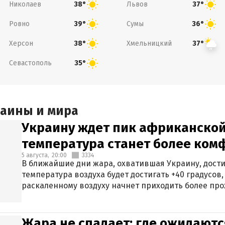
Николаев
Львов
38°
37°
Ровно
Сумы
39°
36°
Херсон
Хмельницкий
38°
37°
Севастополь
35°
раины и мира
Украину ждет пик африканской
температура станет более ком
5 августа,
20:00
3334
В ближайшие дни жара, охватившая Украину, дости
температура воздуха будет достигать +40 градусов,
раскаленному воздуху начнет приходить более про
Жара не спадает: где ожидаютс