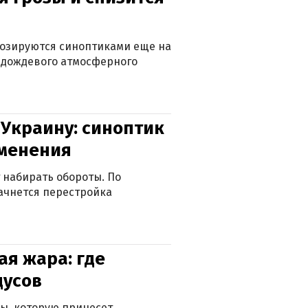
нозируются синоптиками еще на
д дождевого атмосферного
 Украину: синоптик
зменения
 набирать обороты. По
ачнется перестройка
я жара: где
дусов
ры, которую принесет