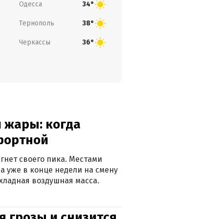
Одесса
34°
Тернополь
38°
Черкассы
36°
 жары: когда
фортной
гнет своего пика. Местами
 а уже в конце недели на смену
хладная воздушная масса.
я грозы и снизится