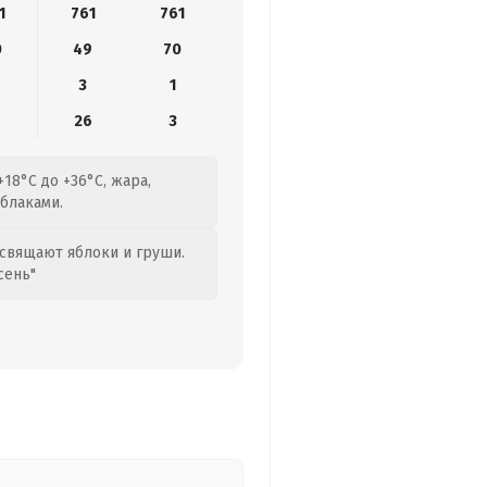
1
761
761
0
49
70
3
1
26
3
+18°C до +36°C, жара,
облаками.
свящают яблоки и груши.
сень"