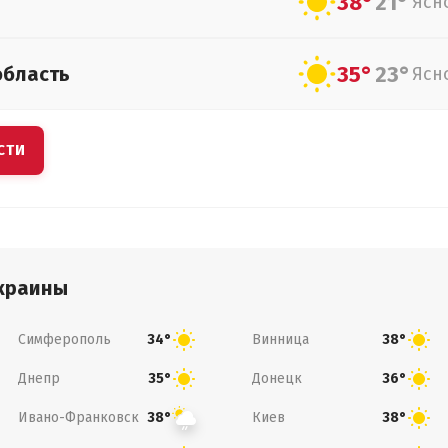
38°
21°
Ясн
35°
23°
область
Ясн
СТИ
краины
Симферополь
Винница
34°
38°
Днепр
Донецк
35°
36°
Ивано-Франковск
Киев
38°
38°