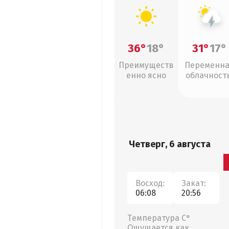
36°
18°
31°
17°
Преимуществ
Переменн
енно ясно
облачность
грозы
Четверг, 6 августа
Восход:
Закат:
06:08
20:56
Температура С°
Ощущается как