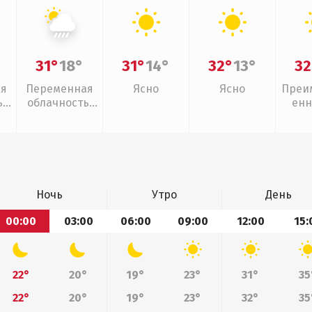
31°
18°
31°
14°
32°
13°
32
ая
Переменная
Ясно
Ясно
Преи
,
облачность,
енн
ливни
Ночь
Утро
День
00:00
03:00
06:00
09:00
12:00
15:
22°
20°
19°
23°
31°
35
22°
20°
19°
23°
32°
35