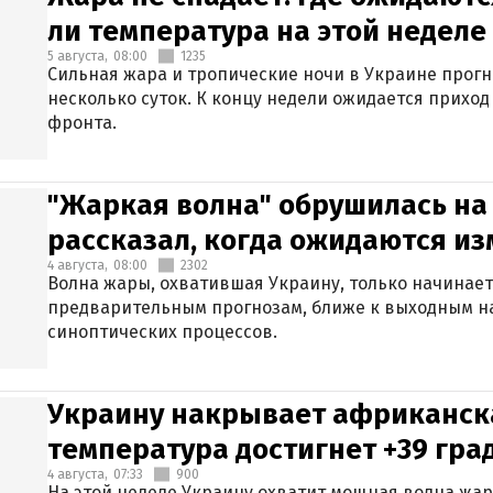
ли температура на этой неделе
5 августа,
08:00
1235
Сильная жара и тропические ночи в Украине прог
несколько суток. К концу недели ожидается прихо
фронта.
"Жаркая волна" обрушилась на
рассказал, когда ожидаются и
4 августа,
08:00
2302
Волна жары, охватившая Украину, только начинает
предварительным прогнозам, ближе к выходным н
синоптических процессов.
Украину накрывает африканска
температура достигнет +39 гра
4 августа,
07:33
900
На этой неделе Украину охватит мощная волна жа