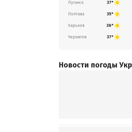
Луганск
37°
Полтава
35°
Харьков
36°
Чернигов
37°
Новости погоды Ук