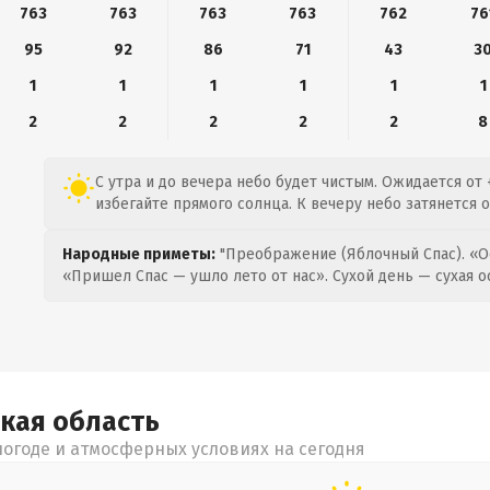
763
763
763
763
762
76
95
92
86
71
43
3
1
1
1
1
1
1
2
2
2
2
2
8
С утра и до вечера небо будет чистым. Ожидается от 
избегайте прямого солнца. К вечеру небо затянется 
Народные приметы:
"Преображение (Яблочный Спас). «О
«Пришел Спас — ушло лето от нас». Сухой день — сухая о
ская
область
огоде и атмосферных условиях на сегодня