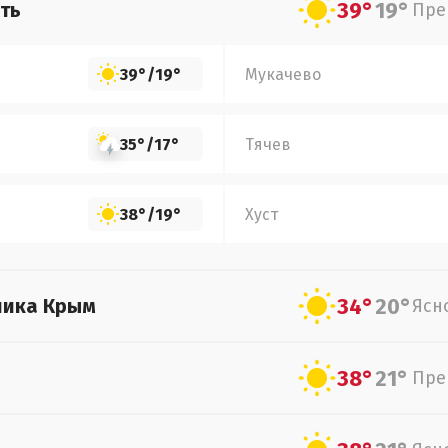
39°
19°
ть
Пре
39°
/
19°
Мукачево
35°
/
17°
Тячев
38°
/
19°
Хуст
34°
20°
лика Крым
Ясн
38°
21°
Пре