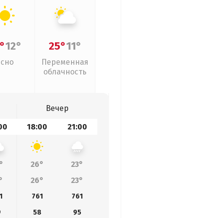
°
12°
25°
11°
Ясно
Переменная
облачность
Вечер
00
18:00
21:00
°
26°
23°
°
26°
23°
1
761
761
9
58
95