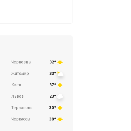
Черновцы
32°
Житомир
33°
Киев
37°
Львов
23°
Тернополь
30°
Черкассы
38°