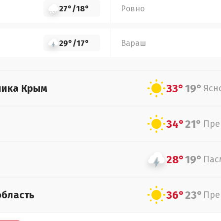
27°
/
18°
Ровно
29°
/
17°
Вараш
33°
19°
лика Крым
Ясн
34°
21°
Пре
28°
19°
Пас
36°
23°
область
Пре