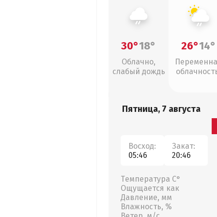
30°
18°
26°
14°
Облачно,
Переменн
слабый дождь
облачность
слабый дож
Пятница, 7 августа
Восход:
Закат:
05:46
20:46
Температура С°
Ощущается как
Давление, мм
Влажность, %
Ветер, м/с