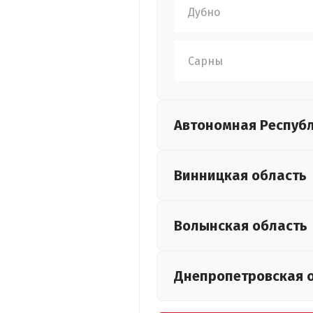
Дубно
Сарны
Автономная Респуб
Винницкая
область
Волынская
область
Днепропетровская