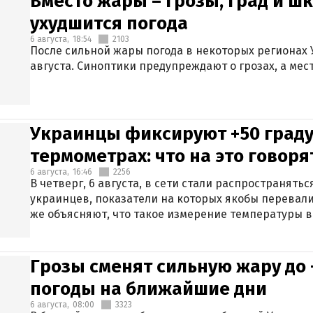
Вместо жары – грозы, град и шк
ухудшится погода
6 августа,
18:54
2103
После сильной жары погода в некоторых регионах 
августа. Синоптики предупреждают о грозах, а мес
Украинцы фиксируют +50 граду
термометрах: что на это говор
6 августа,
16:46
2256
В четверг, 6 августа, в сети стали распространят
украинцев, показатели на которых якобы перевали
же объясняют, что такое измерение температуры в
Грозы сменят сильную жару до 
погоды на ближайшие дни
6 августа,
08:00
3323