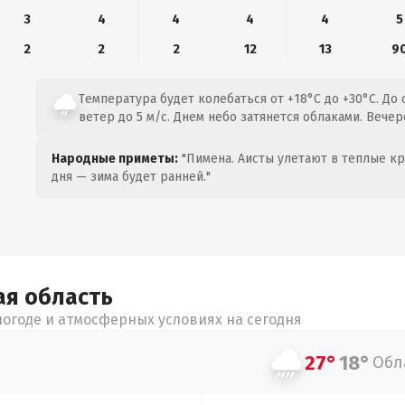
3
4
4
4
4
5
2
2
2
12
13
9
Температура будет колебаться от +18°C до +30°C. До 
ветер до 5 м/с. Днем небо затянется облаками. Вече
Народные приметы:
"Пимена. Аисты улетают в теплые кра
дня — зима будет ранней."
ая
область
огоде и атмосферных условиях на сегодня
27°
18°
Обл