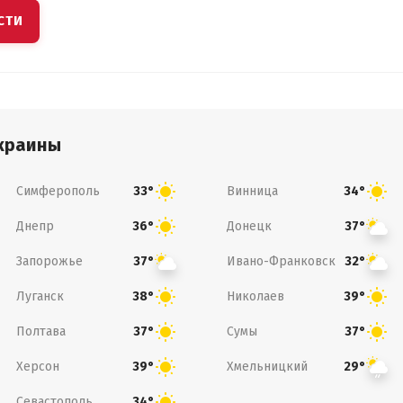
СТИ
краины
Симферополь
Винница
33°
34°
Днепр
Донецк
36°
37°
Запорожье
Ивано-Франковск
37°
32°
Луганск
Николаев
38°
39°
Полтава
Сумы
37°
37°
Херсон
Хмельницкий
39°
29°
Севастополь
34°