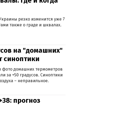
валы: где и когда
Украины резко изменится уже 7
тами также о граде и шквалах.
сов на "домашних"
ят синоптики
ься фото домашних термометров
ли за +50 градусов. Синоптики
оздуха – неправильное.
+38: прогноз