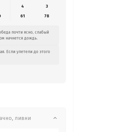
4
3
0
61
78
обеда почти ясно, слабый
ром начнется дождь.
я. Если улетели до этого
ачно, ливни