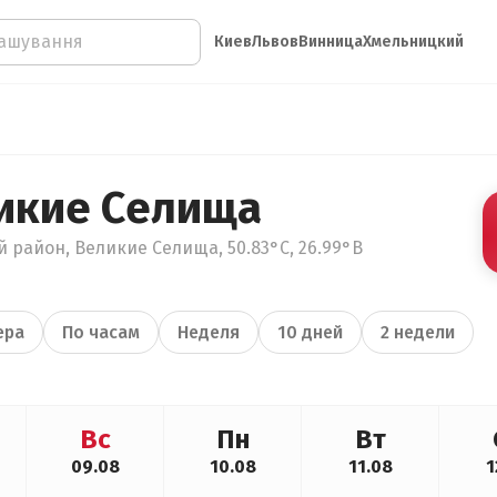
Киев
Львов
Винница
Хмельницкий
икие Селища
 район, Великие Селища, 50.83°С, 26.99°В
ера
По часам
Неделя
10 дней
2 недели
Вс
Пн
Вт
09.08
10.08
11.08
1