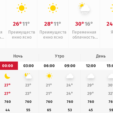
26°
11°
28°
11°
30°
16°
24
ая
Преимуществ
Преимуществ
Переменная
,
енно ясно
енно ясно
облачность,
дь
ливни
Ночь
Утро
День
00:00
03:00
06:00
09:00
12:00
15:
27°
23°
21°
24°
29°
30
27°
23°
21°
24°
29°
32
760
760
760
760
760
76
44
55
65
53
45
5