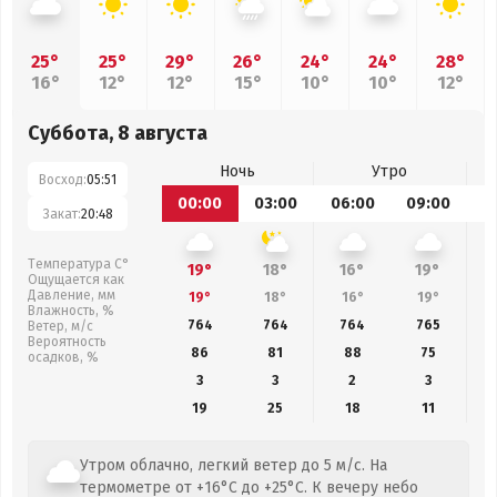
25°
25°
29°
26°
24°
24°
28°
16°
12°
12°
15°
10°
10°
12°
Суббота, 8 августа
Ночь
Утро
Восход:
05:51
00:00
03:00
06:00
09:00
1
Закат:
20:48
Температура С°
19°
18°
16°
19°
Ощущается как
Давление, мм
19°
18°
16°
19°
Влажность, %
764
764
764
765
Ветер, м/с
Вероятность
86
81
88
75
осадков, %
3
3
2
3
19
25
18
11
Утром облачно, легкий ветер до 5 м/с. На
термометре от +16°C до +25°C. К вечеру небо