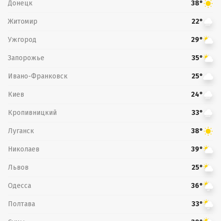
Донецк
38°
Житомир
22°
Ужгород
29°
Запорожье
35°
Ивано-Франковск
25°
Киев
24°
Кропивницкий
33°
Луганск
38°
Николаев
39°
Львов
25°
Одесса
36°
Полтава
33°