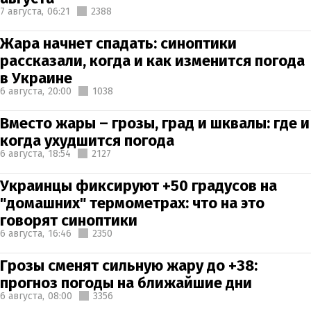
7 августа,
06:21
2388
Жара начнет спадать: синоптики
рассказали, когда и как изменится погода
в Украине
6 августа,
20:00
1038
Вместо жары – грозы, град и шквалы: где и
когда ухудшится погода
6 августа,
18:54
2127
Украинцы фиксируют +50 градусов на
"домашних" термометрах: что на это
говорят синоптики
6 августа,
16:46
2350
Грозы сменят сильную жару до +38:
прогноз погоды на ближайшие дни
6 августа,
08:00
3356