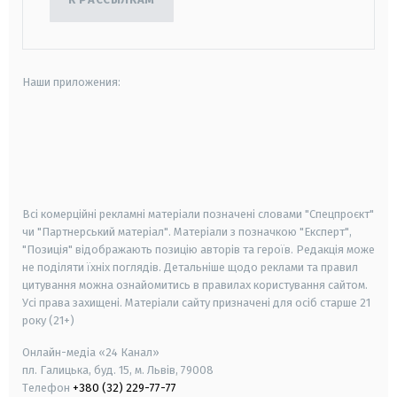
Наши приложения:
android
apple
smart tv
samsung smart tv
Всі комерційні рекламні матеріали позначені словами "Спецпроєкт"
чи "Партнерський матеріал". Матеріали з позначкою "Експерт",
"Позиція" відображають позицію авторів та героїв. Редакція може
не поділяти їхніх поглядів. Детальніше щодо реклами та правил
цитування можна ознайомитись в правилах користування сайтом.
Усі права захищені.
Матеріали сайту призначені для осіб старше
21
року (21+)
Онлайн-медіа «24 Канал»
пл. Галицька, буд. 15, м. Львів, 79008
Телефон
+380 (32) 229-77-77