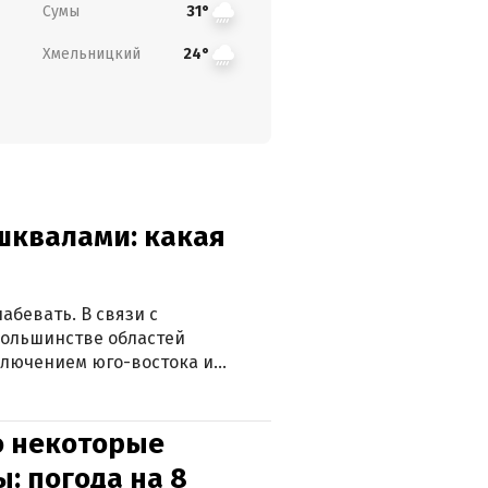
Сумы
31°
Хмельницкий
24°
 шквалами: какая
абевать. В связи с
большинстве областей
ключением юго-востока и
о некоторые
: погода на 8