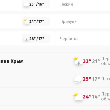
25°
/
16°
Нежин
24°
/
17°
Прилуки
28°
/
17°
Чернигов
Пер
33°
21°
лика Крым
обл
25°
17°
Пас
Пер
24°
14°
обл