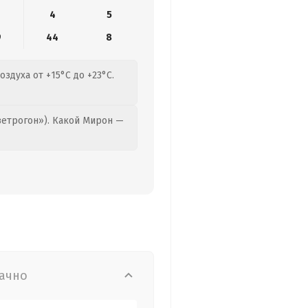
4
5
9
44
8
здуха от +15°C до +23°C.
етрогон»). Какой Мирон —
ачно