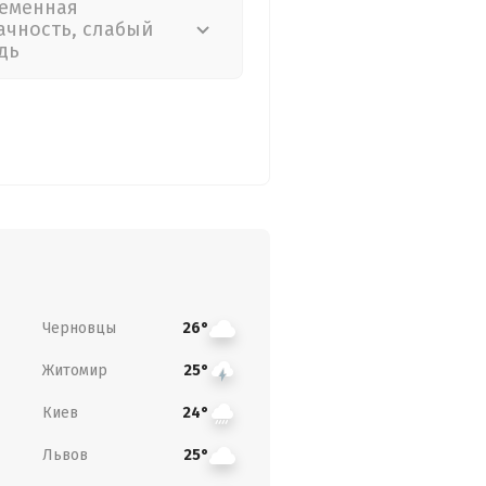
еменная
ачность, слабый
дь
Черновцы
26°
Житомир
25°
Киев
24°
Львов
25°