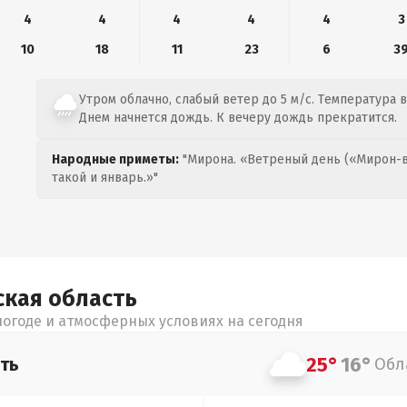
4
4
4
4
4
3
10
18
11
23
6
3
Утром облачно, слабый ветер до 5 м/с. Температура во
Днем начнется дождь. К вечеру дождь прекратится.
Народные приметы:
"Мирона. «Ветреный день («Мирон-в
такой и январь.»"
ская
область
огоде и атмосферных условиях на сегодня
25°
16°
ть
Обл