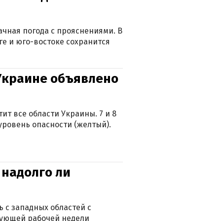
лачная погода с прояснениями. В
ге и юго-востоке сохранится
 Украине объявлено
ит все области Украины. 7 и 8
 уровень опасности (желтый).
 надолго ли
 с западных областей с
дующей рабочей недели