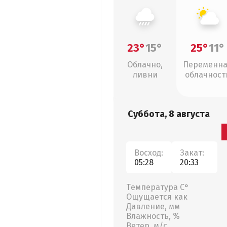
23°
15°
25°
11°
Облачно,
Переменн
ливни
облачност
Суббота, 8 августа
Восход:
Закат:
05:28
20:33
Температура С°
Ощущается как
Давление, мм
Влажность, %
Ветер, м/с