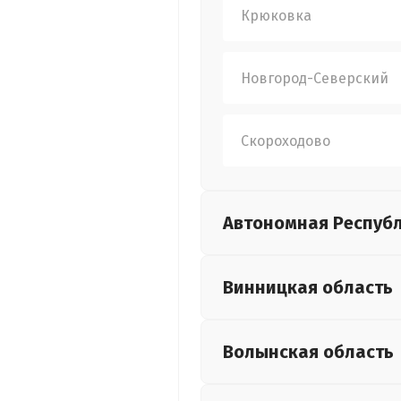
Крюковка
Новгород-Северский
Скороходово
Автономная Респуб
Винницкая
область
Волынская
область