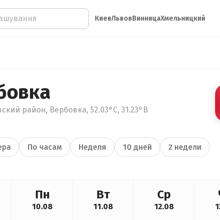
Киев
Львов
Винница
Хмельницкий
бовка
ский район, Вербовка, 52.03°С, 31.23°В
ера
По часам
Неделя
10 дней
2 недели
Пн
Вт
Ср
10.08
11.08
12.08
1