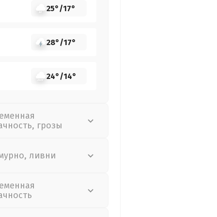
25°
/
17°
28°
/
17°
24°
/
14°
еменная
ачность, грозы
мурно, ливни
еменная
ачность