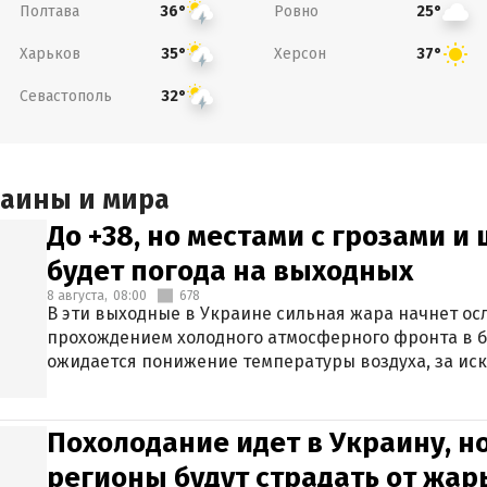
Полтава
Ровно
36°
25°
Харьков
Херсон
35°
37°
Севастополь
32°
раины и мира
До +38, но местами с грозами и
будет погода на выходных
8 августа,
08:00
678
В эти выходные в Украине сильная жара начнет осл
прохождением холодного атмосферного фронта в 
ожидается понижение температуры воздуха, за ис
Крыма.
Похолодание идет в Украину, н
регионы будут страдать от жары