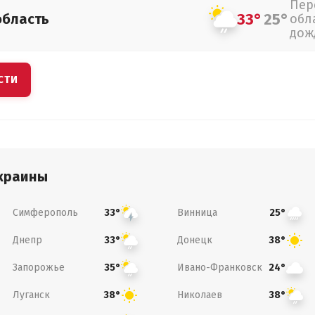
Пер
33°
25°
область
обл
дож
СТИ
краины
Симферополь
Винница
33°
25°
Днепр
Донецк
33°
38°
Запорожье
Ивано-Франковск
35°
24°
Луганск
Николаев
38°
38°