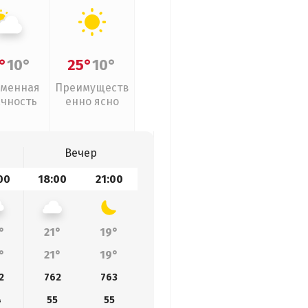
°
10°
25°
10°
менная
Преимуществ
ачность
енно ясно
Вечер
00
18:00
21:00
°
21°
19°
°
21°
19°
2
762
763
4
55
55