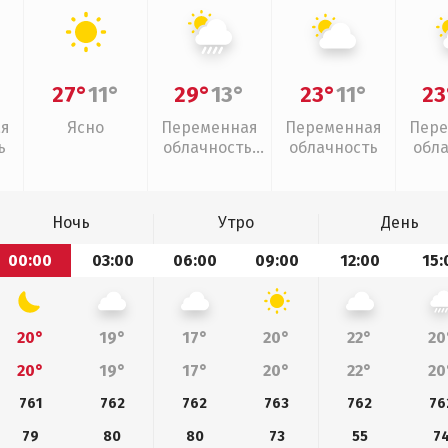
27°
11°
29°
13°
23°
11°
23
ая
Ясно
Переменная
Переменная
Пере
ь
облачность,
облачность
обл
ливни
Ночь
Утро
День
00:00
03:00
06:00
09:00
12:00
15:
20°
19°
17°
20°
22°
20
20°
19°
17°
20°
22°
20
761
762
762
763
762
76
79
80
80
73
55
7