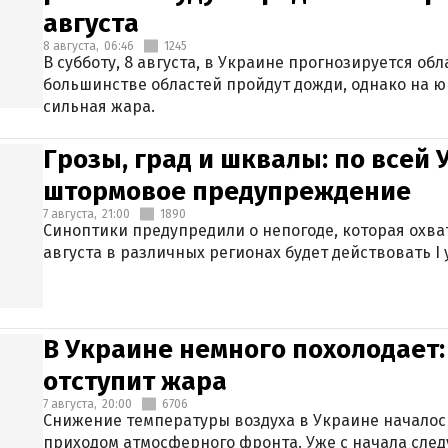
августа
8 августа,
06:46
1245
В субботу, 8 августа, в Украине прогнозируется об
большинстве областей пройдут дожди, однако на ю
сильная жара.
Грозы, град и шквалы: по всей
штормовое предупреждение
7 августа,
21:00
1890
Синоптики предупредили о непогоде, которая охват
августа в различных регионах будет действовать I
В Украине немного похолодает:
отступит жара
7 августа,
20:00
6706
Снижение температуры воздуха в Украине началось
приходом атмосферного фронта. Уже с начала сле