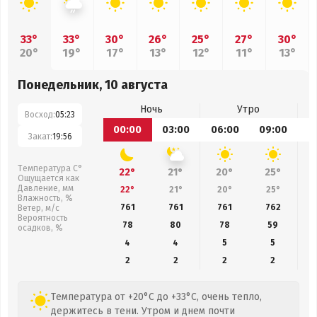
33°
33°
30°
26°
25°
27°
30°
20°
19°
17°
13°
12°
11°
13°
Понедельник, 10 августа
Ночь
Утро
Восход:
05:23
00:00
03:00
06:00
09:00
1
Закат:
19:56
Температура С°
22°
21°
20°
25°
Ощущается как
Давление, мм
22°
21°
20°
25°
Влажность, %
761
761
761
762
Ветер, м/с
Вероятность
78
80
78
59
осадков, %
4
4
5
5
2
2
2
2
Температура от +20°C до +33°C, очень тепло,
держитесь в тени. Утром и днем почти