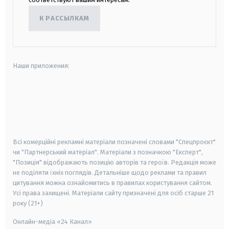
К РАССЫЛКАМ
Наши приложения:
android
apple
smart tv
samsung smart tv
Всі комерційні рекламні матеріали позначені словами "Спецпроєкт"
чи "Партнерський матеріал". Матеріали з позначкою "Експерт",
"Позиція" відображають позицію авторів та героїв. Редакція може
не поділяти їхніх поглядів. Детальніше щодо реклами та правил
цитування можна ознайомитись в правилах користування сайтом.
Усі права захищені.
Матеріали сайту призначені для осіб старше
21
року (21+)
Онлайн-медіа «24 Канал»