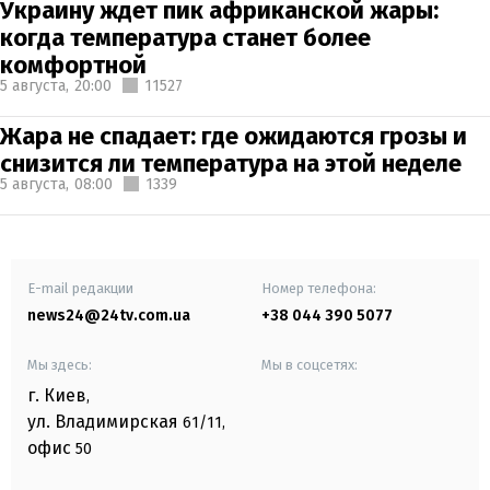
Украину ждет пик африканской жары:
когда температура станет более
комфортной
5 августа,
20:00
11527
Жара не спадает: где ожидаются грозы и
снизится ли температура на этой неделе
5 августа,
08:00
1339
E-mail редакции
Номер телефона:
news24@24tv.com.ua
+38 044 390 5077
Мы здесь:
Мы в соцсетях:
г. Киев
,
ул. Владимирская
61/11,
офис
50