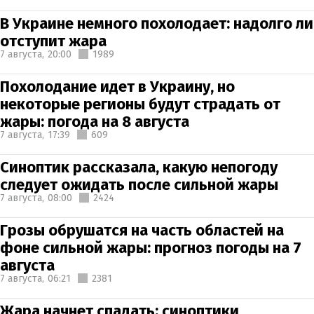
В Украине немного похолодает: надолго ли
отступит жара
7 августа,
20:00
1989
Похолодание идет в Украину, но
некоторые регионы будут страдать от
жары: погода на 8 августа
7 августа,
17:39
609
Синоптик рассказала, какую непогоду
следует ожидать после сильной жары
7 августа,
08:00
2424
Грозы обрушатся на часть областей на
фоне сильной жары: прогноз погоды на 7
августа
7 августа,
06:21
2381
Жара начнет спадать: синоптики