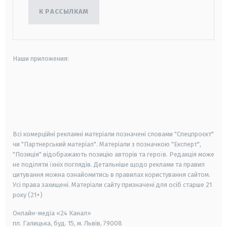
К РАССЫЛКАМ
Наши приложения:
android
apple
smart tv
samsung smart tv
Всі комерційні рекламні матеріали позначені словами "Спецпроєкт"
чи "Партнерський матеріал". Матеріали з позначкою "Експерт",
"Позиція" відображають позицію авторів та героїв. Редакція може
не поділяти їхніх поглядів. Детальніше щодо реклами та правил
цитування можна ознайомитись в правилах користування сайтом.
Усі права захищені.
Матеріали сайту призначені для осіб старше
21
року (21+)
Онлайн-медіа «24 Канал»
пл. Галицька, буд. 15, м. Львів, 79008