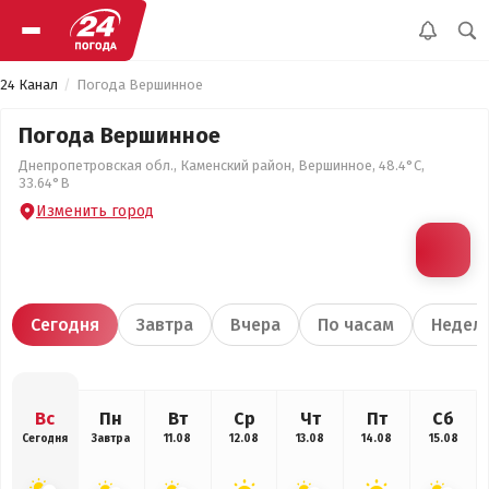
24 Канал
Погода Вершинное
Погода Вершинное
Днепропетровская обл., Каменский район, Вершинное, 48.4°С,
33.64°В
Изменить город
Сегодня
Завтра
Вчера
По часам
Недел
Вс
Пн
Вт
Ср
Чт
Пт
Сб
Сегодня
Завтра
11.08
12.08
13.08
14.08
15.08