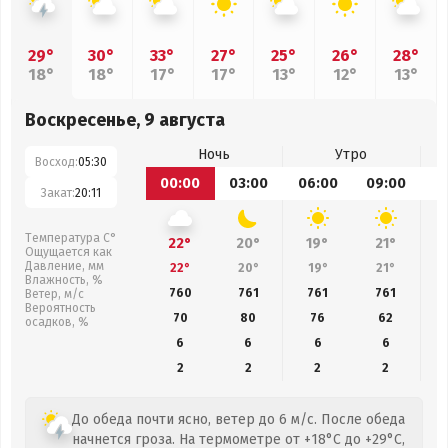
29°
30°
33°
27°
25°
26°
28°
18°
18°
17°
17°
13°
12°
13°
Воскресенье, 9 августа
Ночь
Утро
Восход:
05:30
00:00
03:00
06:00
09:00
1
Закат:
20:11
Температура С°
22°
20°
19°
21°
Ощущается как
Давление, мм
22°
20°
19°
21°
Влажность, %
760
761
761
761
Ветер, м/с
Вероятность
70
80
76
62
осадков, %
6
6
6
6
2
2
2
2
До обеда почти ясно, ветер до 6 м/с. После обеда
начнется гроза. На термометре от +18°C до +29°C,