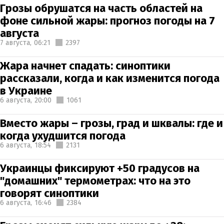
Грозы обрушатся на часть областей на
фоне сильной жары: прогноз погоды на 7
августа
7 августа,
06:21
2397
Жара начнет спадать: синоптики
рассказали, когда и как изменится погода
в Украине
6 августа,
20:00
1061
Вместо жары – грозы, град и шквалы: где и
когда ухудшится погода
6 августа,
18:54
2131
Украинцы фиксируют +50 градусов на
"домашних" термометрах: что на это
говорят синоптики
6 августа,
16:46
2384