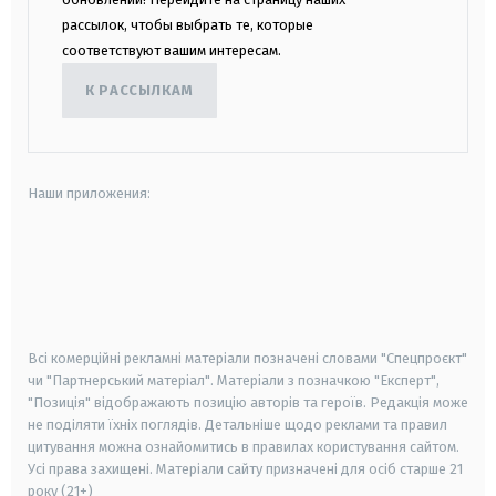
рассылок, чтобы выбрать те, которые
соответствуют вашим интересам.
К РАССЫЛКАМ
Наши приложения:
android
apple
smart tv
samsung smart tv
Всі комерційні рекламні матеріали позначені словами "Спецпроєкт"
чи "Партнерський матеріал". Матеріали з позначкою "Експерт",
"Позиція" відображають позицію авторів та героїв. Редакція може
не поділяти їхніх поглядів. Детальніше щодо реклами та правил
цитування можна ознайомитись в правилах користування сайтом.
Усі права захищені.
Матеріали сайту призначені для осіб старше
21
року (21+)