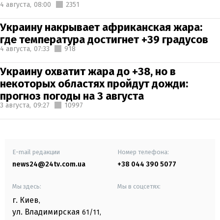
4 августа,
08:00
2351
Украину накрывает африканская жара:
где температура достигнет +39 градусов
4 августа,
07:33
918
Украину охватит жара до +38, но в
некоторых областях пройдут дожди:
прогноз погоды на 3 августа
3 августа,
09:27
10997
E-mail редакции
Номер телефона:
news24@24tv.com.ua
+38 044 390 5077
Мы здесь:
Мы в соцсетях:
г. Киев
,
ул. Владимирская
61/11,