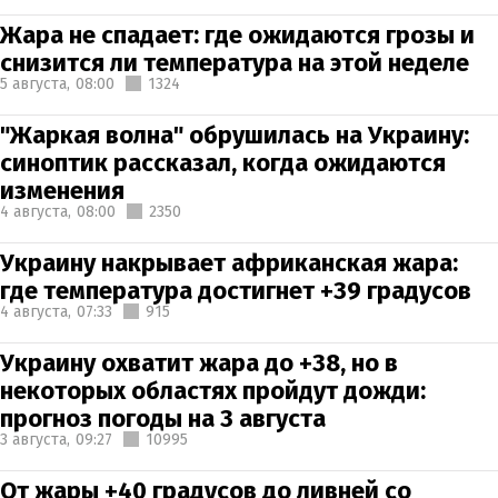
Жара не спадает: где ожидаются грозы и
снизится ли температура на этой неделе
5 августа,
08:00
1324
"Жаркая волна" обрушилась на Украину:
синоптик рассказал, когда ожидаются
изменения
4 августа,
08:00
2350
Украину накрывает африканская жара:
где температура достигнет +39 градусов
4 августа,
07:33
915
Украину охватит жара до +38, но в
некоторых областях пройдут дожди:
прогноз погоды на 3 августа
3 августа,
09:27
10995
От жары +40 градусов до ливней со