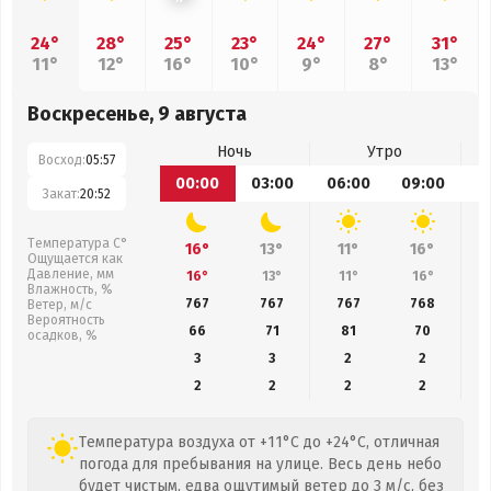
24°
28°
25°
23°
24°
27°
31°
11°
12°
16°
10°
9°
8°
13°
Воскресенье, 9 августа
Ночь
Утро
Восход:
05:57
00:00
03:00
06:00
09:00
1
Закат:
20:52
Температура С°
16°
13°
11°
16°
Ощущается как
Давление, мм
16°
13°
11°
16°
Влажность, %
767
767
767
768
Ветер, м/с
Вероятность
66
71
81
70
осадков, %
3
3
2
2
2
2
2
2
Температура воздуха от +11°C до +24°C, отличная
погода для пребывания на улице. Весь день небо
будет чистым, едва ощутимый ветер до 3 м/с, без