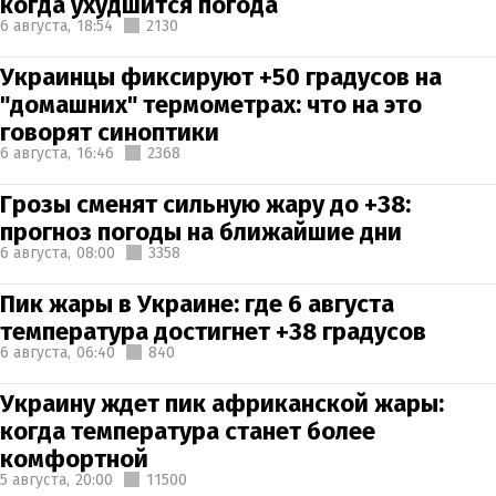
когда ухудшится погода
6 августа,
18:54
2130
Украинцы фиксируют +50 градусов на
"домашних" термометрах: что на это
говорят синоптики
6 августа,
16:46
2368
Грозы сменят сильную жару до +38:
прогноз погоды на ближайшие дни
6 августа,
08:00
3358
Пик жары в Украине: где 6 августа
температура достигнет +38 градусов
6 августа,
06:40
840
Украину ждет пик африканской жары:
когда температура станет более
комфортной
5 августа,
20:00
11500