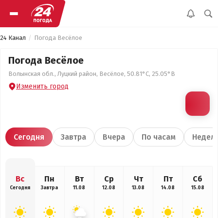
24 Канал
Погода Весёлое
Погода Весёлое
Волынская обл., Луцкий район, Весёлое, 50.81°С, 25.05°В
Изменить город
Сегодня
Завтра
Вчера
По часам
Недел
Вс
Пн
Вт
Ср
Чт
Пт
Сб
Сегодня
Завтра
11.08
12.08
13.08
14.08
15.08