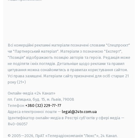
android
apple
smart tv
samsung smart tv
Всі комерційні рекламні матеріали позначені словами "Спецпроєкт"
чи "Партнерський матеріал". Матеріали з позначкою "Експерт",
"Позиція" відображають позицію авторів та героїв. Редакція може
не поділяти їхніх поглядів. Детальніше щодо реклами та правил
цитування можна ознайомитись в правилах користування сайтом.
Усі права захищені.
Матеріали сайту призначені для осіб старше
21
року (21+)
Онлайн-медіа «24 Канал»
пл. Галицька, буд. 15, м. Львів, 79008
Телефон
+380 (32) 229-77-77
Адреса електронної пошти —
legal@24tv.com.ua
Ідентифікатор онлайн-медіа в Реєстрі суб'єктів у сфері медіа —
R40-06057
© 2005—2026,
ПрАТ «Телерадіокомпанія "Люкс"», 24 Канал.