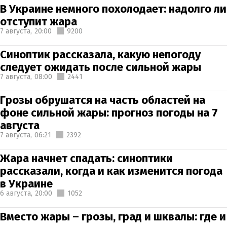
В Украине немного похолодает: надолго ли
отступит жара
7 августа,
20:00
9200
Синоптик рассказала, какую непогоду
следует ожидать после сильной жары
7 августа,
08:00
2441
Грозы обрушатся на часть областей на
фоне сильной жары: прогноз погоды на 7
августа
7 августа,
06:21
2392
Жара начнет спадать: синоптики
рассказали, когда и как изменится погода
в Украине
6 августа,
20:00
1052
Вместо жары – грозы, град и шквалы: где и