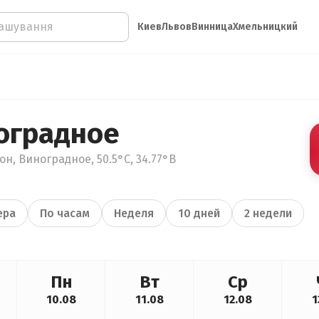
Киев
Львов
Винница
Хмельницкий
оградное
н, Виноградное, 50.5°С, 34.77°В
ера
По часам
Неделя
10 дней
2 недели
Пн
Вт
Ср
10.08
11.08
12.08
1