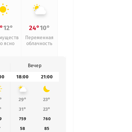
°
12°
24°
10°
муществ
Переменная
о ясно
облачность
Вечер
00
18:00
21:00
°
29°
23°
°
31°
23°
9
759
760
7
58
85