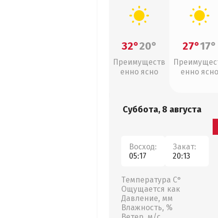
32°
20°
27°
17°
Преимуществ
Преимущес
енно ясно
енно ясн
Суббота, 8 августа
Восход:
Закат:
05:17
20:13
Температура С°
Ощущается как
Давление, мм
Влажность, %
Ветер, м/с