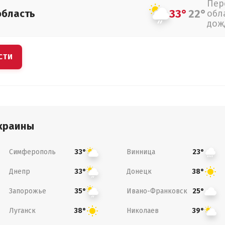
Пер
33°
22°
область
обл
дож
СТИ
краины
Симферополь
Винница
33°
23°
Днепр
Донецк
33°
38°
Запорожье
Ивано-Франковск
35°
25°
Луганск
Николаев
38°
39°