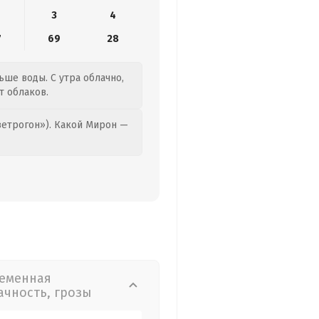
3
4
7
69
28
ьше воды. С утра облачно,
т облаков.
етрогон»). Какой Мирон —
еменная
ачность, грозы