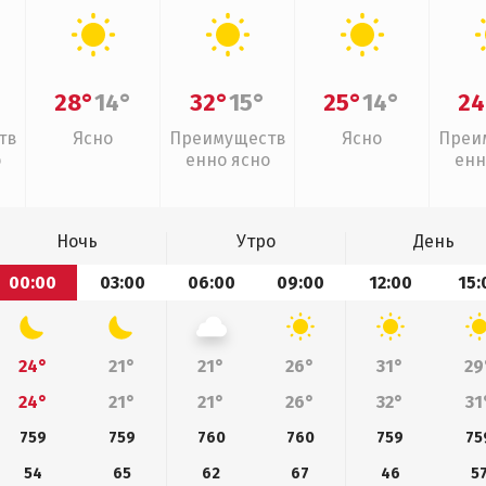
28°
14°
32°
15°
25°
14°
24
тв
Ясно
Преимуществ
Ясно
Преи
о
енно ясно
енн
Ночь
Утро
День
00:00
03:00
06:00
09:00
12:00
15:
24°
21°
21°
26°
31°
29
24°
21°
21°
26°
32°
31
759
759
760
760
759
75
54
65
62
67
46
5