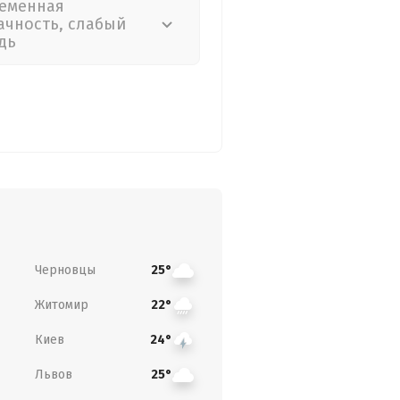
еменная
ачность, слабый
дь
Черновцы
25°
Житомир
22°
Киев
24°
Львов
25°