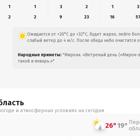
1
1
3
2
1
3
2
2
9
23
16
5
Ожидается от +20°C до +32°C, будет жарко, пейте бол
слабый ветер до 4 м/с. После обеда небо очистится о
Народные приметы:
"Мирона. «Ветреный день («Мирон-в
такой и январь.»"
бласть
огоде и атмосферных условиях на сегодня
Пер
26°
19°
обл