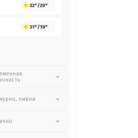
32°
/
20°
31°
/
19°
еменная
ачность
мурно, ливни
ачно