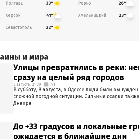
Полтава
Ровно
33°
26°
Херсон
Хмельницкий
41°
23°
Севастополь
32°
раины и мира
Улицы превратились в реки: н
сразу на целый ряд городов
8 августа,
21:00
771
В субботу, 8 августа, в Одессе люди были вынужде
сложной погодной ситуации. Сильные осадки также
Днепре.
До +33 градусов и локальные гр
ожидается в ближайшие дни