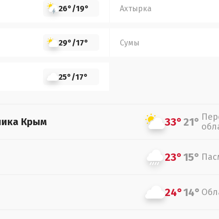
26°
/
19°
Ахтырка
29°
/
17°
Сумы
25°
/
17°
Пер
33°
21°
лика Крым
обл
23°
15°
Пас
24°
14°
Обл