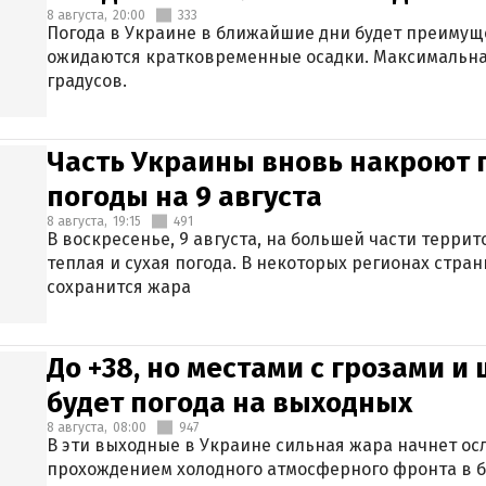
8 августа,
20:00
333
Погода в Украине в ближайшие дни будет преимуще
ожидаются кратковременные осадки. Максимальная
градусов.
Часть Украины вновь накроют 
погоды на 9 августа
8 августа,
19:15
491
В воскресенье, 9 августа, на большей части терри
теплая и сухая погода. В некоторых регионах стран
сохранится жара
До +38, но местами с грозами и
будет погода на выходных
8 августа,
08:00
947
В эти выходные в Украине сильная жара начнет осл
прохождением холодного атмосферного фронта в 