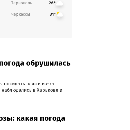
Тернополь
26°
Черкассы
31°
епогода обрушилась
ны покидать пляжи из-за
 наблюдались в Харькове и
озы: какая погода