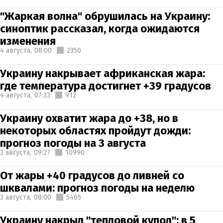
"Жаркая волна" обрушилась на Украину:
синоптик рассказал, когда ожидаются
изменения
4 августа,
08:00
2350
Украину накрывает африканская жара:
где температура достигнет +39 градусов
4 августа,
07:33
912
Украину охватит жара до +38, но в
некоторых областях пройдут дожди:
прогноз погоды на 3 августа
3 августа,
09:27
10990
От жары +40 градусов до ливней со
шквалами: прогноз погоды на неделю
3 августа,
08:00
5465
Украину накрыл "тепловой купол": в 5