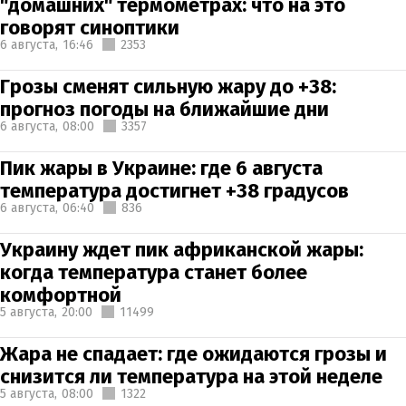
"домашних" термометрах: что на это
говорят синоптики
6 августа,
16:46
2353
Грозы сменят сильную жару до +38:
прогноз погоды на ближайшие дни
6 августа,
08:00
3357
Пик жары в Украине: где 6 августа
температура достигнет +38 градусов
6 августа,
06:40
836
Украину ждет пик африканской жары:
когда температура станет более
комфортной
5 августа,
20:00
11499
Жара не спадает: где ожидаются грозы и
снизится ли температура на этой неделе
5 августа,
08:00
1322