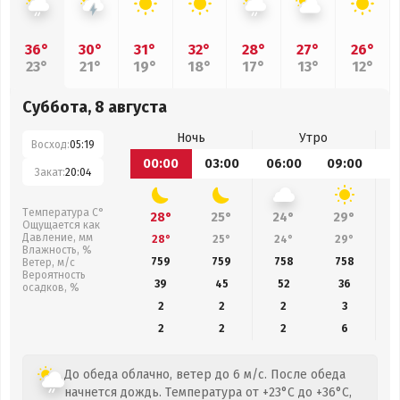
36°
30°
31°
32°
28°
27°
26°
23°
21°
19°
18°
17°
13°
12°
Суббота, 8 августа
Ночь
Утро
Восход:
05:19
00:00
03:00
06:00
09:00
1
Закат:
20:04
Температура С°
28°
25°
24°
29°
Ощущается как
Давление, мм
28°
25°
24°
29°
Влажность, %
759
759
758
758
Ветер, м/с
Вероятность
39
45
52
36
осадков, %
2
2
2
3
2
2
2
6
До обеда облачно, ветер до 6 м/с. После обеда
начнется дождь. Температура от +23°C до +36°C,