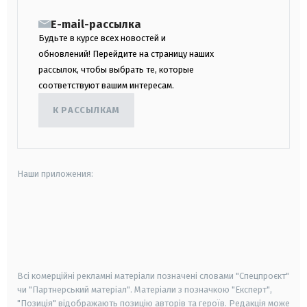
E-mail-рассылка
Будьте в курсе всех новостей и
обновлений! Перейдите на страницу наших
рассылок, чтобы выбрать те, которые
соответствуют вашим интересам.
К РАССЫЛКАМ
Наши приложения:
android
apple
smart tv
samsung smart tv
Всі комерційні рекламні матеріали позначені словами "Спецпроєкт"
чи "Партнерський матеріал". Матеріали з позначкою "Експерт",
"Позиція" відображають позицію авторів та героїв. Редакція може