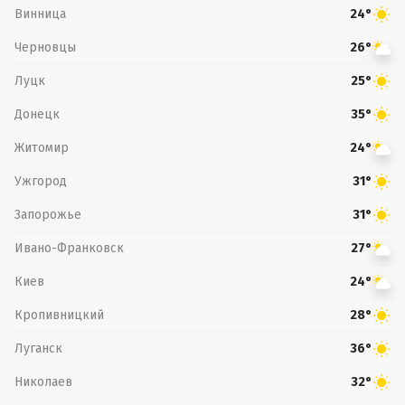
Винница
24°
Черновцы
26°
Луцк
25°
Донецк
35°
Житомир
24°
Ужгород
31°
Запорожье
31°
Ивано-Франковск
27°
Киев
24°
Кропивницкий
28°
Луганск
36°
Николаев
32°