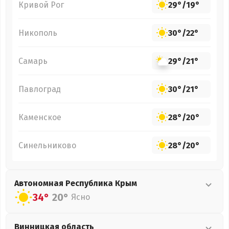
Кривой Рог
29°
/
19°
Никополь
30°
/
22°
Самарь
29°
/
21°
Павлоград
30°
/
21°
Каменское
28°
/
20°
Синельниково
28°
/
20°
Автономная Республика Крым
34°
20°
Ясно
Винницкая
область