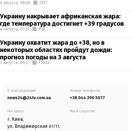
4 августа,
08:00
2351
Украину накрывает африканская жара:
где температура достигнет +39 градусов
4 августа,
07:33
918
Украину охватит жара до +38, но в
некоторых областях пройдут дожди:
прогноз погоды на 3 августа
3 августа,
09:27
11003
E-mail редакции
Номер телефона:
news24@24tv.com.ua
+38 044 390 5077
Мы здесь:
Мы в соцсетях:
г. Киев
,
ул. Владимирская
61/11,