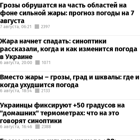
Грозы обрушатся на часть областей на
фоне сильной жары: прогноз погоды на 7
августа
7 августа,
06:21
2397
Жара начнет спадать: синоптики
рассказали, когда и как изменится погода
в Украине
6 августа,
20:00
1071
Вместо жары – грозы, град и шквалы: где и
когда ухудшится погода
6 августа,
18:54
2133
Украинцы фиксируют +50 градусов на
"домашних" термометрах: что на это
говорят синоптики
6 августа,
16:46
2388