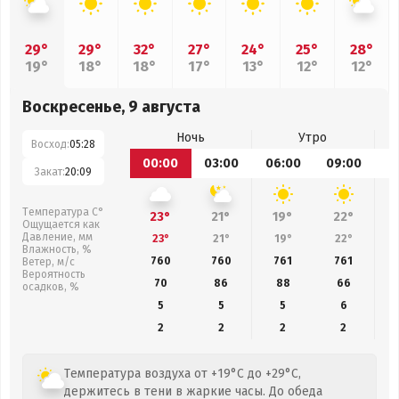
29°
29°
32°
27°
24°
25°
28°
19°
18°
18°
17°
13°
12°
12°
Воскресенье, 9 августа
Ночь
Утро
Восход:
05:28
00:00
03:00
06:00
09:00
1
Закат:
20:09
Температура С°
23°
21°
19°
22°
Ощущается как
Давление, мм
23°
21°
19°
22°
Влажность, %
760
760
761
761
Ветер, м/с
Вероятность
70
86
88
66
осадков, %
5
5
5
6
2
2
2
2
Температура воздуха от +19°C до +29°C,
держитесь в тени в жаркие часы. До обеда