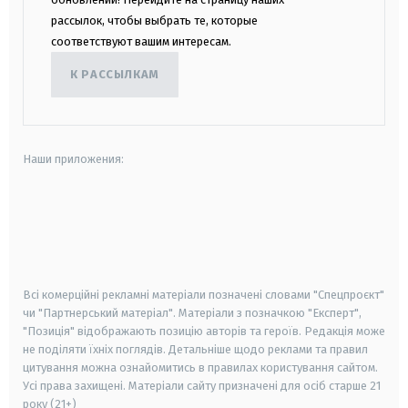
рассылок, чтобы выбрать те, которые
соответствуют вашим интересам.
К РАССЫЛКАМ
Наши приложения:
android
apple
smart tv
samsung smart tv
Всі комерційні рекламні матеріали позначені словами "Спецпроєкт"
чи "Партнерський матеріал". Матеріали з позначкою "Експерт",
"Позиція" відображають позицію авторів та героїв. Редакція може
не поділяти їхніх поглядів. Детальніше щодо реклами та правил
цитування можна ознайомитись в правилах користування сайтом.
Усі права захищені.
Матеріали сайту призначені для осіб старше
21
року (21+)