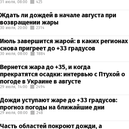
31 июля,
08:00
425
Ждать ли дождей в начале августа при
возвращении жары
30 июля,
20:00
2314
Июль завершится жарой: в каких регионах
снова пригреет до +33 градусов
30 июля,
08:00
1884
Вернется жара до +35, и когда
прекратятся осадки: интервью с Птухой о
погоде в Украине в августе
29 июля,
14:00
2494
Дожди уступают жаре до +33 градусов:
прогноз погоды на ближайшие дни
29 июля,
08:00
248
Часть областей покроют дожди, а