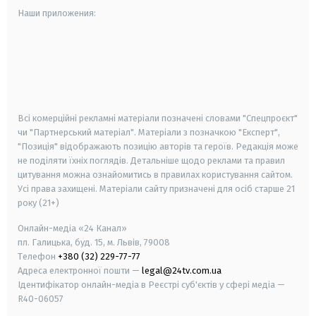
Наши приложения:
android
apple
smart tv
samsung smart tv
Всі комерційні рекламні матеріали позначені словами "Спецпроєкт"
чи "Партнерський матеріал". Матеріали з позначкою "Експерт",
"Позиція" відображають позицію авторів та героїв. Редакція може
не поділяти їхніх поглядів. Детальніше щодо реклами та правил
цитування можна ознайомитись в правилах користування сайтом.
Усі права захищені.
Матеріали сайту призначені для осіб старше
21
року (21+)
Онлайн-медіа «24 Канал»
пл. Галицька, буд. 15, м. Львів, 79008
Телефон
+380 (32) 229-77-77
Адреса електронної пошти —
legal@24tv.com.ua
Ідентифікатор онлайн-медіа в Реєстрі суб'єктів у сфері медіа —
R40-06057