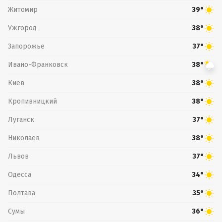
Житомир
39°
Ужгород
38°
Запорожье
37°
Ивано-Франковск
38°
Киев
38°
Кропивницкий
38°
Луганск
37°
Николаев
38°
Львов
37°
Одесса
34°
Полтава
35°
Сумы
36°