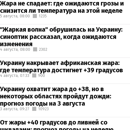
Жара не спадает: где ожидаются грозы и
снизится ли температура на этой неделе
5 августа,
08:00
1235
"Жаркая волна" обрушилась на Украину:
синоптик рассказал, когда ожидаются
изменения
4 августа,
08:00
2302
Украину накрывает африканская жара:
где температура достигнет +39 градусов
4 августа,
07:33
900
Украину охватит жара до +38, но в
некоторых областях пройдут дожди:
прогноз погоды на 3 августа
3 августа,
09:27
10923
От жары +40 градусов до ливней со
шквалами: прогноз погоды на неделю