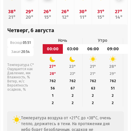
38°
29°
26°
26°
30°
31°
27°
21°
20°
15°
12°
11°
15°
14°
Четверг, 6 августа
Ночь
Утро
Восход:
05:51
00:00
03:00
06:00
09:00
1
Закат:
20:54
Температура С°
27°
23°
21°
28°
Ощущается как
Давление, мм
28°
23°
21°
29°
Влажность, %
762
762
762
762
Ветер, м/с
Вероятность
56
67
63
51
осадков, %
1
2
2
2
2
2
2
2
Температура воздуха от +21°C до +38°C, очень
тепло, держитесь в тени. На протяжении дня
небо будет безоблачным, осадков не