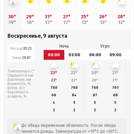
30°
29°
31°
27°
25°
26°
28°
19°
18°
17°
17°
13°
13°
12°
Воскресенье, 9 августа
Ночь
Утро
Восход:
05:23
00:00
03:00
06:00
09:00
1
Закат:
20:07
Температура С°
23°
22°
20°
21°
Ощущается как
Давление, мм
23°
22°
20°
21°
Влажность, %
760
760
760
761
Ветер, м/с
Вероятность
66
84
87
68
осадков, %
4
5
5
5
2
2
2
2
До обеда переменная облачность. После обеда
начнется дождь. Температура от +19°C до +30°C,