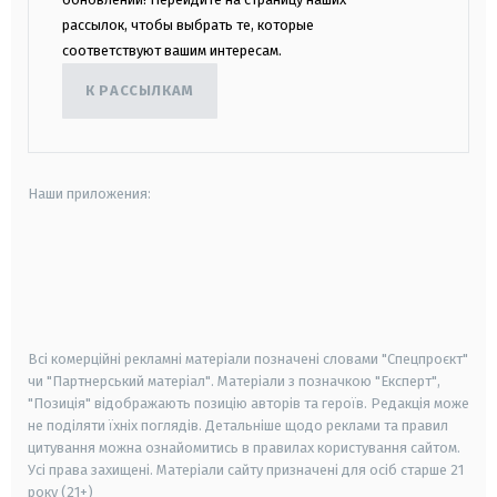
рассылок, чтобы выбрать те, которые
соответствуют вашим интересам.
К РАССЫЛКАМ
Наши приложения:
android
apple
smart tv
samsung smart tv
Всі комерційні рекламні матеріали позначені словами "Спецпроєкт"
чи "Партнерський матеріал". Матеріали з позначкою "Експерт",
"Позиція" відображають позицію авторів та героїв. Редакція може
не поділяти їхніх поглядів. Детальніше щодо реклами та правил
цитування можна ознайомитись в правилах користування сайтом.
Усі права захищені.
Матеріали сайту призначені для осіб старше
21
року (21+)