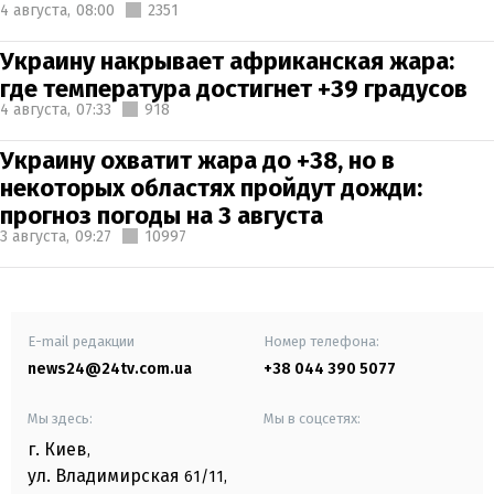
4 августа,
08:00
2351
Украину накрывает африканская жара:
где температура достигнет +39 градусов
4 августа,
07:33
918
Украину охватит жара до +38, но в
некоторых областях пройдут дожди:
прогноз погоды на 3 августа
3 августа,
09:27
10997
E-mail редакции
Номер телефона:
news24@24tv.com.ua
+38 044 390 5077
Мы здесь:
Мы в соцсетях:
г. Киев
,
ул. Владимирская
61/11,