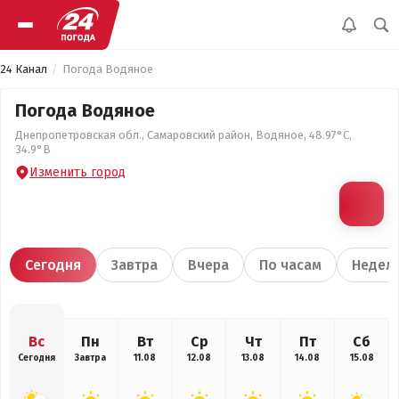
24 Канал
Погода Водяное
Погода Водяное
Днепропетровская обл., Самаровский район, Водяное, 48.97°С,
34.9°В
Изменить город
Сегодня
Завтра
Вчера
По часам
Недел
Вс
Пн
Вт
Ср
Чт
Пт
Сб
Сегодня
Завтра
11.08
12.08
13.08
14.08
15.08