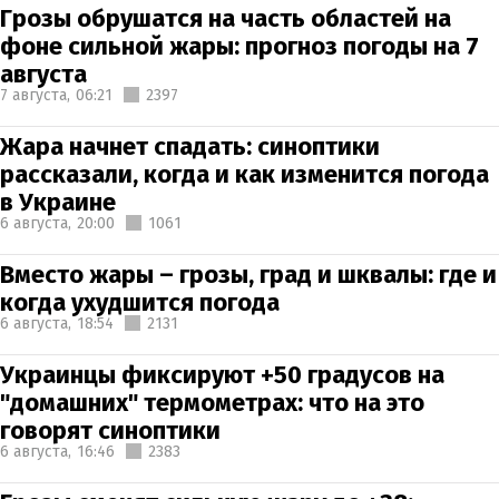
Грозы обрушатся на часть областей на
фоне сильной жары: прогноз погоды на 7
августа
7 августа,
06:21
2397
Жара начнет спадать: синоптики
рассказали, когда и как изменится погода
в Украине
6 августа,
20:00
1061
Вместо жары – грозы, град и шквалы: где и
когда ухудшится погода
6 августа,
18:54
2131
Украинцы фиксируют +50 градусов на
"домашних" термометрах: что на это
говорят синоптики
6 августа,
16:46
2383