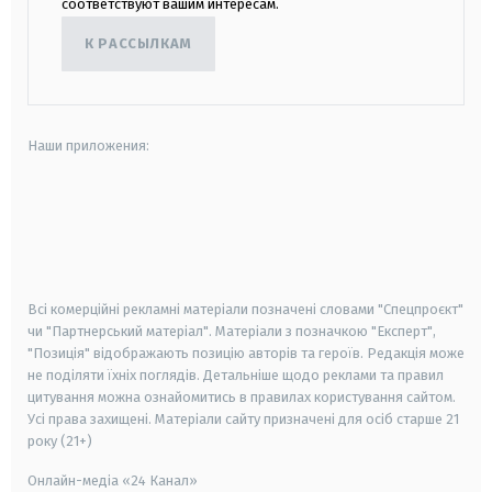
соответствуют вашим интересам.
К РАССЫЛКАМ
Наши приложения:
android
apple
smart tv
samsung smart tv
Всі комерційні рекламні матеріали позначені словами "Спецпроєкт"
чи "Партнерський матеріал". Матеріали з позначкою "Експерт",
"Позиція" відображають позицію авторів та героїв. Редакція може
не поділяти їхніх поглядів. Детальніше щодо реклами та правил
цитування можна ознайомитись в правилах користування сайтом.
Усі права захищені.
Матеріали сайту призначені для осіб старше
21
року (21+)
Онлайн-медіа «24 Канал»