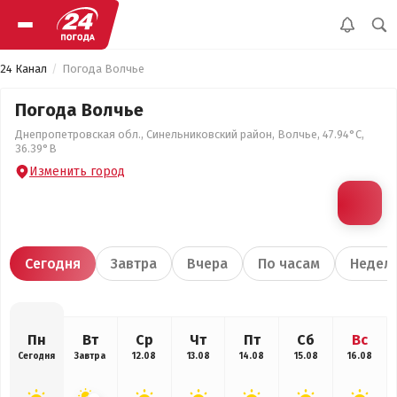
24 Канал
Погода Волчье
Погода Волчье
Днепропетровская обл., Синельниковский район, Волчье, 47.94°С,
36.39°В
Изменить город
Сегодня
Завтра
Вчера
По часам
Недел
Пн
Вт
Ср
Чт
Пт
Сб
Вс
Сегодня
Завтра
12.08
13.08
14.08
15.08
16.08