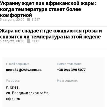
Украину ждет пик африканской жары:
когда температура станет более
комфортной
5 августа,
20:00
11527
Жара не спадает: где ожидаются грозы и
снизится ли температура на этой неделе
5 августа,
08:00
1339
E-mail редакции
Номер телефона:
news24@24tv.com.ua
+38 044 390 5077
Мы здесь:
Мы в соцсетях:
г. Киев
,
ул. Владимирская
61/11,
офис
50