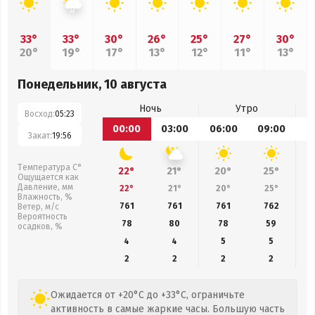
33°
33°
30°
26°
25°
27°
30°
20°
19°
17°
13°
12°
11°
13°
Понедельник, 10 августа
Ночь
Утро
Восход:
05:23
00:00
03:00
06:00
09:00
1
Закат:
19:56
Температура С°
22°
21°
20°
25°
Ощущается как
Давление, мм
22°
21°
20°
25°
Влажность, %
761
761
761
762
Ветер, м/с
Вероятность
78
80
78
59
осадков, %
4
4
5
5
2
2
2
2
Ожидается от +20°C до +33°C, ограничьте
активность в самые жаркие часы. Большую часть