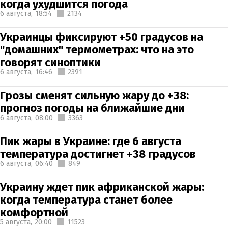
когда ухудшится погода
6 августа,
18:54
2134
Украинцы фиксируют +50 градусов на
"домашних" термометрах: что на это
говорят синоптики
6 августа,
16:46
2391
Грозы сменят сильную жару до +38:
прогноз погоды на ближайшие дни
6 августа,
08:00
3363
Пик жары в Украине: где 6 августа
температура достигнет +38 градусов
6 августа,
06:40
849
Украину ждет пик африканской жары:
когда температура станет более
комфортной
5 августа,
20:00
11523