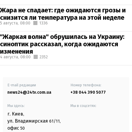
Жара не спадает: где ожидаются грозы и
снизится ли температура на этой неделе
5 августа,
08:00
1336
"Жаркая волна" обрушилась на Украину:
синоптик рассказал, когда ожидаются
изменения
4 августа,
08:00
2352
E-mail редакции
Номер телефона:
news24@24tv.com.ua
+38 044 390 5077
Мы здесь:
Мы в соцсетях:
г. Киев
,
ул. Владимирская
61/11,
офис
50