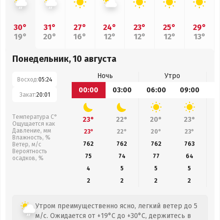
30°
31°
27°
24°
23°
25°
29°
19°
20°
16°
12°
12°
12°
13°
Понедельник, 10 августа
Ночь
Утро
Восход:
05:24
00:00
03:00
06:00
09:00
1
Закат:
20:01
Температура С°
23°
22°
20°
23°
Ощущается как
Давление, мм
23°
22°
20°
23°
Влажность, %
762
762
762
763
Ветер, м/с
Вероятность
75
74
77
64
осадков, %
4
5
5
5
2
2
2
2
Утром преимущественно ясно, легкий ветер до 5
м/с. Ожидается от +19°C до +30°C, держитесь в