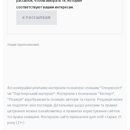
рассылок, чтобы выбрать те, которые
соответствуют вашим интересам.
К РАССЫЛКАМ
Наши приложения:
android
apple
smart tv
samsung smart tv
Всі комерційні рекламні матеріали позначені словами "Спецпроєкт"
чи "Партнерський матеріал". Матеріали з позначкою "Експерт",
"Позиція" відображають позицію авторів та героїв. Редакція може
не поділяти їхніх поглядів. Детальніше щодо реклами та правил
цитування можна ознайомитись в правилах користування сайтом.
Усі права захищені.
Матеріали сайту призначені для осіб старше
21
року (21+)