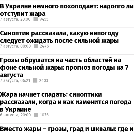
В Украине немного похолодает: надолго ли
отступит жара
7 августа,
20:00
9455
Синоптик рассказала, какую непогоду
следует ожидать после сильной жары
7 августа,
08:00
2446
Грозы обрушатся на часть областей на
фоне сильной жары: прогноз погоды на 7
августа
7 августа,
06:21
2403
Жара начнет спадать: синоптики
рассказали, когда и как изменится погода
в Украине
6 августа,
20:00
1076
Вместо жары – грозы, град и шквалы: где и