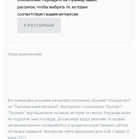
рассылок, чтобы выбрать те, которые
соответствуют вашим интересам.
К РАССЫЛКАМ
Наши приложения:
android
apple
smart tv
samsung smart tv
Всі комерційні рекламні матеріали позначені словами "Спецпроєкт"
чи "Партнерський матеріал". Матеріали з позначкою "Експерт",
"Позиція" відображають позицію авторів та героїв. Редакція може
не поділяти їхніх поглядів. Детальніше щодо реклами та правил
цитування можна ознайомитись в правилах користування сайтом.
Усі права захищені.
Матеріали сайту призначені для осіб старше
21
року (21+)