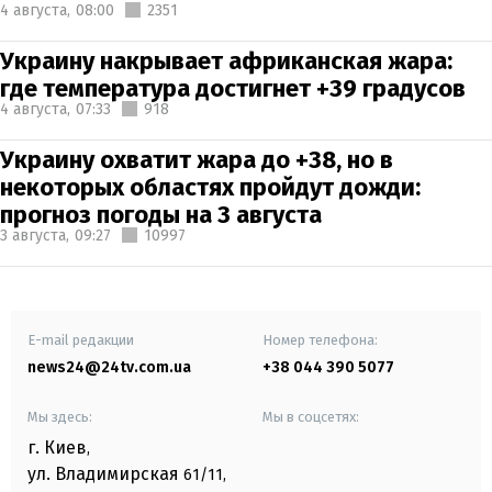
4 августа,
08:00
2351
Украину накрывает африканская жара:
где температура достигнет +39 градусов
4 августа,
07:33
918
Украину охватит жара до +38, но в
некоторых областях пройдут дожди:
прогноз погоды на 3 августа
3 августа,
09:27
10997
E-mail редакции
Номер телефона:
news24@24tv.com.ua
+38 044 390 5077
Мы здесь:
Мы в соцсетях:
г. Киев
,
ул. Владимирская
61/11,