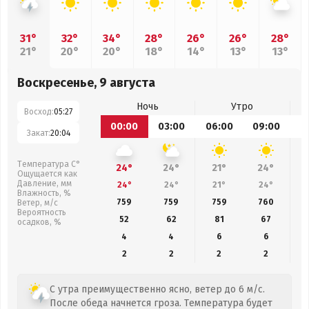
31°
32°
34°
28°
26°
26°
28°
21°
20°
20°
18°
14°
13°
13°
Воскресенье, 9 августа
Ночь
Утро
Восход:
05:27
00:00
03:00
06:00
09:00
1
Закат:
20:04
Температура С°
24°
24°
21°
24°
Ощущается как
Давление, мм
24°
24°
21°
24°
Влажность, %
759
759
759
760
Ветер, м/с
Вероятность
52
62
81
67
осадков, %
4
4
6
6
2
2
2
2
С утра преимущественно ясно, ветер до 6 м/с.
После обеда начнется гроза. Температура будет