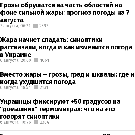
Грозы обрушатся на часть областей на
фоне сильной жары: прогноз погоды на 7
августа
7 августа,
06:21
2397
Жара начнет спадать: синоптики
рассказали, когда и как изменится погода
в Украине
6 августа,
20:00
1061
Вместо жары – грозы, град и шквалы: где и
когда ухудшится погода
6 августа,
18:54
2131
Украинцы фиксируют +50 градусов на
"домашних" термометрах: что на это
говорят синоптики
6 августа,
16:46
2384