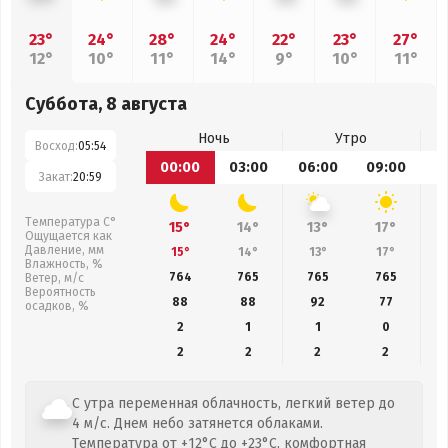
23°
24°
28°
24°
22°
23°
27°
12°
10°
11°
14°
9°
10°
11°
Суббота, 8 августа
Ночь
Утро
Восход:
05:54
00:00
03:00
06:00
09:00
1
Закат:
20:59
Температура С°
15°
14°
13°
17°
Ощущается как
Давление, мм
15°
14°
13°
17°
Влажность, %
764
765
765
765
Ветер, м/с
Вероятность
88
88
92
77
осадков, %
2
1
1
0
2
2
2
2
С утра переменная облачность, легкий ветер до
4 м/с. Днем небо затянется облаками.
Температура от +12°C до +23°C, комфортная