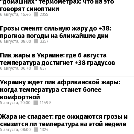
"домашних" термометрах: что на это
говорят синоптики
6 августа,
16:46
2355
Грозы сменят сильную жару до +38:
прогноз погоды на ближайшие дни
6 августа,
08:00
3357
Пик жары в Украине: где 6 августа
температура достигнет +38 градусов
6 августа,
06:40
837
Украину ждет пик африканской жары:
когда температура станет более
комфортной
5 августа,
20:00
11499
Жара не спадает: где ожидаются грозы и
снизится ли температура на этой неделе
5 августа,
08:00
1324