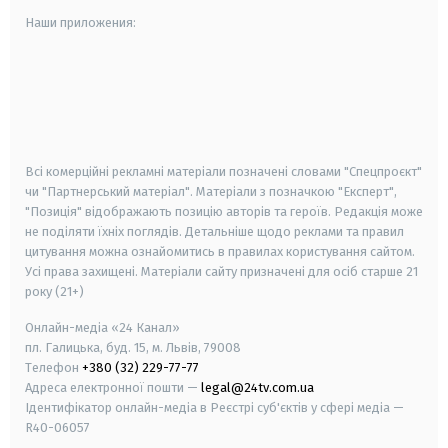
Наши приложения:
android
apple
smart tv
samsung smart tv
Всі комерційні рекламні матеріали позначені словами "Спецпроєкт"
чи "Партнерський матеріал". Матеріали з позначкою "Експерт",
"Позиція" відображають позицію авторів та героїв. Редакція може
не поділяти їхніх поглядів. Детальніше щодо реклами та правил
цитування можна ознайомитись в правилах користування сайтом.
Усі права захищені.
Матеріали сайту призначені для осіб старше
21
року (21+)
Онлайн-медіа «24 Канал»
пл. Галицька, буд. 15, м. Львів, 79008
Телефон
+380 (32) 229-77-77
Адреса електронної пошти —
legal@24tv.com.ua
Ідентифікатор онлайн-медіа в Реєстрі суб'єктів у сфері медіа —
R40-06057