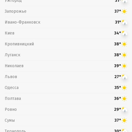
Ужгород
31°
Запорожье
37°
Ивано-Франковск
31°
Киев
34°
Кропивницкий
38°
Луганск
38°
Николаев
39°
Львов
27°
Одесса
35°
Полтава
36°
Ровно
29°
Сумы
37°
Тернополь
30°