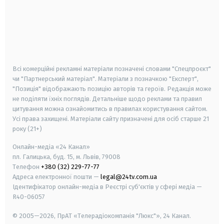
android
apple
smart tv
samsung smart tv
Всі комерційні рекламні матеріали позначені словами "Спецпроєкт"
чи "Партнерський матеріал". Матеріали з позначкою "Експерт",
"Позиція" відображають позицію авторів та героїв. Редакція може
не поділяти їхніх поглядів. Детальніше щодо реклами та правил
цитування можна ознайомитись в правилах користування сайтом.
Усі права захищені.
Матеріали сайту призначені для осіб старше
21
року (21+)
Онлайн-медіа «24 Канал»
пл. Галицька, буд. 15, м. Львів, 79008
Телефон
+380 (32) 229-77-77
Адреса електронної пошти —
legal@24tv.com.ua
Ідентифікатор онлайн-медіа в Реєстрі суб'єктів у сфері медіа —
R40-06057
© 2005—2026,
ПрАТ «Телерадіокомпанія "Люкс"», 24 Канал.