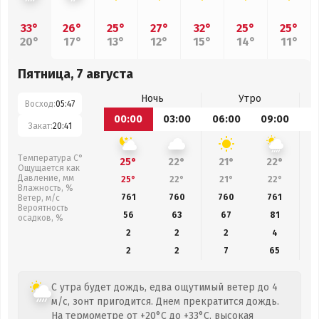
33°
26°
25°
27°
32°
25°
25°
20°
17°
13°
12°
15°
14°
11°
Пятница, 7 августа
Ночь
Утро
Восход:
05:47
00:00
03:00
06:00
09:00
1
Закат:
20:41
Температура С°
25°
22°
21°
22°
Ощущается как
Давление, мм
25°
22°
21°
22°
Влажность, %
761
760
760
761
Ветер, м/с
Вероятность
56
63
67
81
осадков, %
2
2
2
4
2
2
7
65
С утра будет дождь, едва ощутимый ветер до 4
м/с, зонт пригодится. Днем прекратится дождь.
На термометре от +20°C до +33°C, высокая