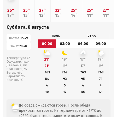
26°
25°
27°
32°
25°
25°
27°
17°
13°
12°
15°
14°
11°
11°
Суббота, 8 августа
Ночь
Утро
Восход:
05:49
00:00
03:00
06:00
09:00
1
Закат:
20:40
Температура С°
21°
19°
17°
19°
Ощущается как
Давление, мм
21°
19°
17°
19°
Влажность, %
761
762
763
763
Ветер, м/с
Вероятность
84
93
95
71
осадков, %
4
5
4
4
10
17
55
41
До обеда ожидаются грозы. После обеда
прекратятся грозы. На термометре от +17°C до
+26°C, будет тепло, защитите кожу от солнца. К