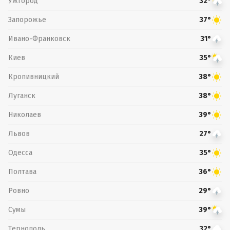
Ужгород
32°
Запорожье
37°
Ивано-Франковск
31°
Киев
35°
Кропивницкий
38°
Луганск
38°
Николаев
39°
Львов
27°
Одесса
35°
Полтава
36°
Ровно
29°
Сумы
39°
Тернополь
32°