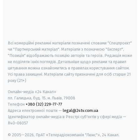
android
apple
smart tv
samsung smart tv
Всі комерційні рекламні матеріали позначені словами "Спецпроєкт"
чи "Партнерський матеріал". Матеріали з позначкою "Експерт",
"Позиція" відображають позицію авторів та героїв. Редакція може
не поділяти їхніх поглядів. Детальніше щодо реклами та правил
цитування можна ознайомитись в правилах користування сайтом.
Усі права захищені.
Матеріали сайту призначені для осіб старше
21
року (21+)
Онлайн-медіа «24 Канал»
пл. Галицька, буд. 15, м. Львів, 79008
Телефон
+380 (32) 229-77-77
Адреса електронної пошти —
legal@24tv.com.ua
Ідентифікатор онлайн-медіа в Реєстрі суб'єктів у сфері медіа —
R40-06057
© 2005—2026,
ПрАТ «Телерадіокомпанія "Люкс"», 24 Канал.