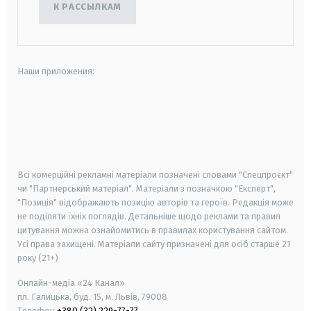
К РАССЫЛКАМ
Наши приложения:
android
apple
smart tv
samsung smart tv
Всі комерційні рекламні матеріали позначені словами "Спецпроєкт"
чи "Партнерський матеріал". Матеріали з позначкою "Експерт",
"Позиція" відображають позицію авторів та героїв. Редакція може
не поділяти їхніх поглядів. Детальніше щодо реклами та правил
цитування можна ознайомитись в правилах користування сайтом.
Усі права захищені.
Матеріали сайту призначені для осіб старше
21
року (21+)
Онлайн-медіа «24 Канал»
пл. Галицька, буд. 15, м. Львів, 79008
Телефон
+380 (32) 229-77-77