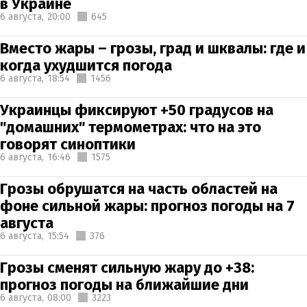
в Украине
6 августа,
20:00
645
Вместо жары – грозы, град и шквалы: где и
когда ухудшится погода
6 августа,
18:54
1456
Украинцы фиксируют +50 градусов на
"домашних" термометрах: что на это
говорят синоптики
6 августа,
16:46
1575
Грозы обрушатся на часть областей на
фоне сильной жары: прогноз погоды на 7
августа
6 августа,
15:54
376
Грозы сменят сильную жару до +38:
прогноз погоды на ближайшие дни
6 августа,
08:00
3223