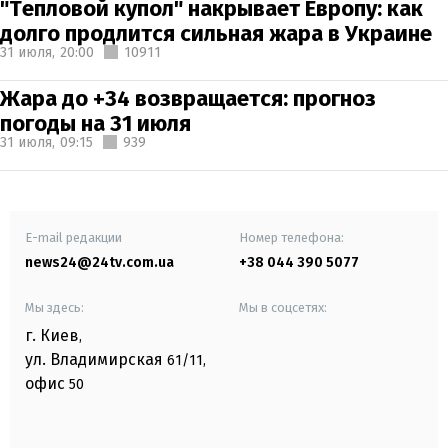
"Тепловой купол" накрывает Европу: как
долго продлится сильная жара в Украине
31 июля,
20:00
10911
Жара до +34 возвращается: прогноз
погоды на 31 июля
31 июля,
09:15
939
E-mail редакции
Номер телефона:
news24@24tv.com.ua
+38 044 390 5077
Мы здесь:
Мы в соцсетях:
г. Киев
,
ул. Владимирская
61/11,
офис
50