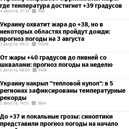
где температура достигнет +39 градусов
4 августа,
07:33
908
Украину охватит жара до +38, но в
некоторых областях пройдут дожди:
прогноз погоды на 3 августа
3 августа,
09:27
10936
От жары +40 градусов до ливней со
шквалами: прогноз погоды на неделю
3 августа,
08:00
5458
Украину накрыл "тепловой купол": в 5
регионах зафиксированы температурные
рекорды
2 августа,
14:52
3664
До +37 и локальные грозы: синоптики
представили прогноз погоды на начало