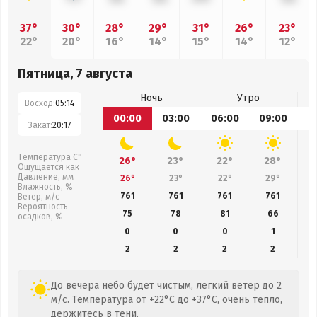
37°
30°
28°
29°
31°
26°
23°
22°
20°
16°
14°
15°
14°
12°
Пятница, 7 августа
Ночь
Утро
Восход:
05:14
00:00
03:00
06:00
09:00
1
Закат:
20:17
Температура С°
26°
23°
22°
28°
Ощущается как
Давление, мм
26°
23°
22°
29°
Влажность, %
761
761
761
761
Ветер, м/с
Вероятность
75
78
81
66
осадков, %
0
0
0
1
2
2
2
2
До вечера небо будет чистым, легкий ветер до 2
м/с. Температура от +22°C до +37°C, очень тепло,
держитесь в тени.