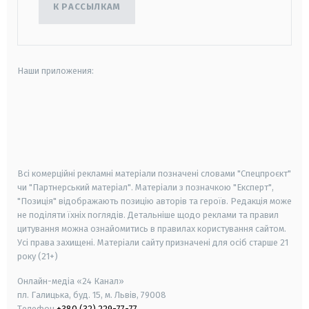
К РАССЫЛКАМ
Наши приложения:
android
apple
smart tv
samsung smart tv
Всі комерційні рекламні матеріали позначені словами "Спецпроєкт"
чи "Партнерський матеріал". Матеріали з позначкою "Експерт",
"Позиція" відображають позицію авторів та героїв. Редакція може
не поділяти їхніх поглядів. Детальніше щодо реклами та правил
цитування можна ознайомитись в правилах користування сайтом.
Усі права захищені.
Матеріали сайту призначені для осіб старше
21
року (21+)
Онлайн-медіа «24 Канал»
пл. Галицька, буд. 15, м. Львів, 79008
Телефон
+380 (32) 229-77-77