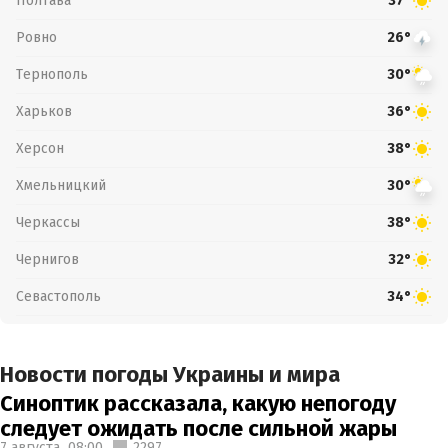
Полтава
37°
Ровно
26°
Тернополь
30°
Харьков
36°
Херсон
38°
Хмельницкий
30°
Черкассы
38°
Чернигов
32°
Севастополь
34°
Новости погоды Украины и мира
Синоптик рассказала, какую непогоду
следует ожидать после сильной жары
7 августа,
08:00
2297