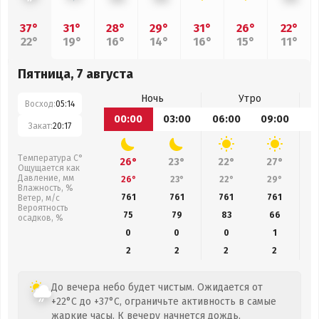
37°
31°
28°
29°
31°
26°
22°
22°
19°
16°
14°
16°
15°
11°
Пятница, 7 августа
Ночь
Утро
Восход:
05:14
00:00
03:00
06:00
09:00
1
Закат:
20:17
Температура С°
26°
23°
22°
27°
Ощущается как
Давление, мм
26°
23°
22°
29°
Влажность, %
761
761
761
761
Ветер, м/с
Вероятность
75
79
83
66
осадков, %
0
0
0
1
2
2
2
2
До вечера небо будет чистым. Ожидается от
+22°C до +37°C, ограничьте активность в самые
жаркие часы. К вечеру начнется дождь.