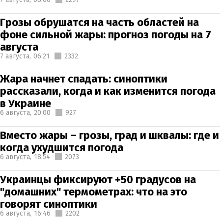
Грозы обрушатся на часть областей на
фоне сильной жары: прогноз погоды на 7
августа
7 августа,
06:21
2332
Жара начнет спадать: синоптики
рассказали, когда и как изменится погода
в Украине
6 августа,
20:00
927
Вместо жары – грозы, град и шквалы: где и
когда ухудшится погода
6 августа,
18:54
2073
Украинцы фиксируют +50 градусов на
"домашних" термометрах: что на это
говорят синоптики
6 августа,
16:46
2202