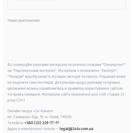
Наши приложения:
android
apple
smart tv
samsung smart tv
Всі комерційні рекламні матеріали позначені словами "Спецпроєкт"
чи "Партнерський матеріал". Матеріали з позначкою "Експерт",
"Позиція" відображають позицію авторів та героїв. Редакція може
не поділяти їхніх поглядів. Детальніше щодо реклами та правил
цитування можна ознайомитись в правилах користування сайтом.
Усі права захищені.
Матеріали сайту призначені для осіб старше
21
року (21+)
Онлайн-медіа «24 Канал»
пл. Галицька, буд. 15, м. Львів, 79008
Телефон
+380 (32) 229-77-77
Адреса електронної пошти —
legal@24tv.com.ua