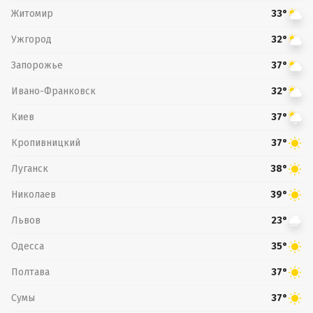
Житомир
33°
Ужгород
32°
Запорожье
37°
Ивано-Франковск
32°
Киев
37°
Кропивницкий
37°
Луганск
38°
Николаев
39°
Львов
23°
Одесса
35°
Полтава
37°
Сумы
37°