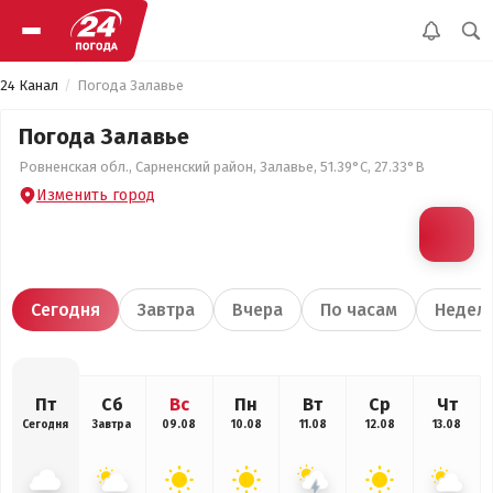
24 Канал
Погода Залавье
Погода Залавье
Ровненская обл., Сарненский район, Залавье, 51.39°С, 27.33°В
Изменить город
Сегодня
Завтра
Вчера
По часам
Недел
Пт
Сб
Вс
Пн
Вт
Ср
Чт
Сегодня
Завтра
09.08
10.08
11.08
12.08
13.08