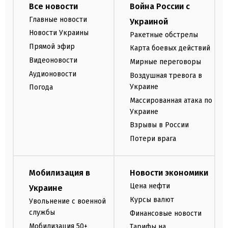
Все новости
Война России с
Главные новости
Украиной
Новости Украины
Ракетные обстрелы
Прямой эфир
Карта боевых действий
Видеоновости
Мирные переговоры
Аудионовости
Воздушная тревога в
Украине
Погода
Массированная атака по
Украине
Взрывы в России
Потери врага
Мобилизация в
Новости экономики
Цена нефти
Украине
Курсы валют
Увольнение с военной
службы
Финансовые новости
Мобилизация 50+
Тарифы на