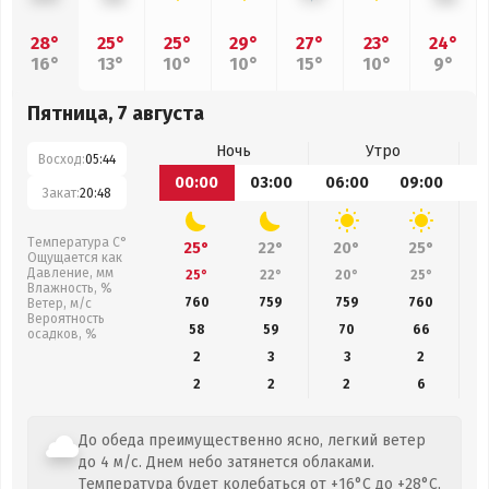
28°
25°
25°
29°
27°
23°
24°
16°
13°
10°
10°
15°
10°
9°
Пятница, 7 августа
Ночь
Утро
Восход:
05:44
00:00
03:00
06:00
09:00
1
Закат:
20:48
Температура С°
25°
22°
20°
25°
Ощущается как
Давление, мм
25°
22°
20°
25°
Влажность, %
760
759
759
760
Ветер, м/с
Вероятность
58
59
70
66
осадков, %
2
3
3
2
2
2
2
6
До обеда преимущественно ясно, легкий ветер
до 4 м/с. Днем небо затянется облаками.
Температура будет колебаться от +16°C до +28°C,