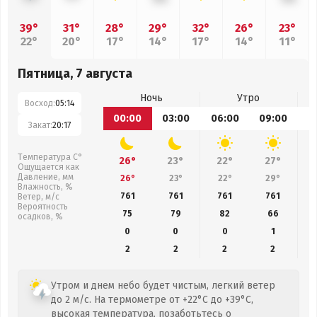
39°
31°
28°
29°
32°
26°
23°
22°
20°
17°
14°
17°
14°
11°
Пятница, 7 августа
Ночь
Утро
Восход:
05:14
00:00
03:00
06:00
09:00
1
Закат:
20:17
Температура С°
26°
23°
22°
27°
Ощущается как
Давление, мм
26°
23°
22°
29°
Влажность, %
761
761
761
761
Ветер, м/с
Вероятность
75
79
82
66
осадков, %
0
0
0
1
2
2
2
2
Утром и днем небо будет чистым, легкий ветер
до 2 м/с. На термометре от +22°C до +39°C,
высокая температура, позаботьтесь о