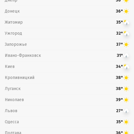
Днепр
36°
Донецк
36°
Житомир
35°
Ужгород
32°
Запорожье
37°
Ивано-Франковск
31°
Киев
34°
Кропивницкий
38°
Луганск
38°
Николаев
39°
Львов
27°
Одесса
35°
Полтава
36°