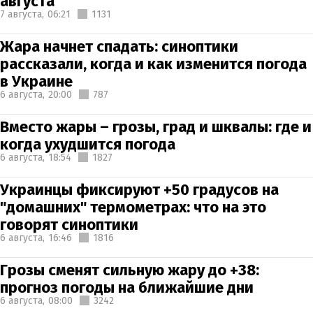
августа
7 августа,
06:21
1131
Жара начнет спадать: синоптики
рассказали, когда и как изменится погода
в Украине
6 августа,
20:00
787
Вместо жары – грозы, град и шквалы: где и
когда ухудшится погода
6 августа,
18:54
1827
Украинцы фиксируют +50 градусов на
"домашних" термометрах: что на это
говорят синоптики
6 августа,
16:46
1816
Грозы сменят сильную жару до +38:
прогноз погоды на ближайшие дни
6 августа,
08:00
3242