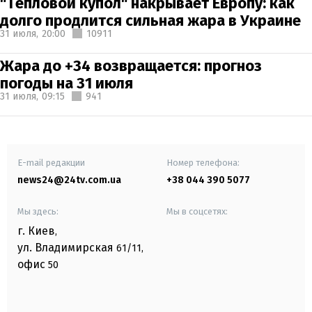
"Тепловой купол" накрывает Европу: как
долго продлится сильная жара в Украине
31 июля,
20:00
10911
Жара до +34 возвращается: прогноз
погоды на 31 июля
31 июля,
09:15
941
E-mail редакции
Номер телефона:
news24@24tv.com.ua
+38 044 390 5077
Мы здесь:
Мы в соцсетях:
г. Киев
,
ул. Владимирская
61/11,
офис
50