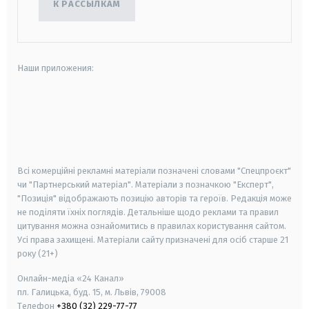
К РАССЫЛКАМ
Наши приложения:
android
apple
smart tv
samsung smart tv
Всі комерційні рекламні матеріали позначені словами "Спецпроєкт"
чи "Партнерський матеріал". Матеріали з позначкою "Експерт",
"Позиція" відображають позицію авторів та героїв. Редакція може
не поділяти їхніх поглядів. Детальніше щодо реклами та правил
цитування можна ознайомитись в правилах користування сайтом.
Усі права захищені.
Матеріали сайту призначені для осіб старше
21
року (21+)
Онлайн-медіа «24 Канал»
пл. Галицька, буд. 15, м. Львів, 79008
Телефон
+380 (32) 229-77-77