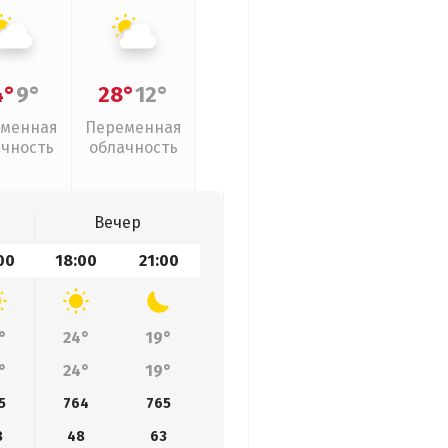
4°
9°
28°
12°
менная
Переменная
ачность
облачность
Вечер
00
18:00
21:00
°
24°
19°
°
24°
19°
5
764
765
8
48
63