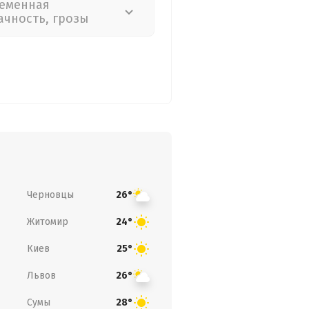
еменная
ачность, грозы
Черновцы
26°
Житомир
24°
Киев
25°
Львов
26°
Сумы
28°