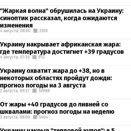
"Жаркая волна" обрушилась на Украину:
синоптик рассказал, когда ожидаются
изменения
4 августа,
08:00
2350
Украину накрывает африканская жара:
где температура достигнет +39 градусов
4 августа,
07:33
912
Украину охватит жара до +38, но в
некоторых областях пройдут дожди:
прогноз погоды на 3 августа
3 августа,
09:27
10988
От жары +40 градусов до ливней со
шквалами: прогноз погоды на неделю
3 августа,
08:00
5464
Украину накрыл "тепловой купол": в 5