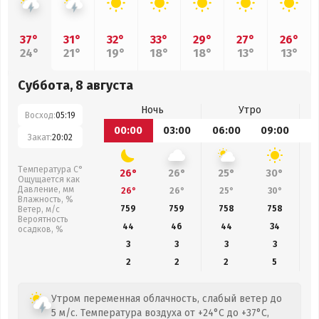
37°
31°
32°
33°
29°
27°
26°
24°
21°
19°
18°
18°
13°
13°
Суббота, 8 августа
Ночь
Утро
Восход:
05:19
00:00
03:00
06:00
09:00
1
Закат:
20:02
Температура С°
26°
26°
25°
30°
Ощущается как
Давление, мм
26°
26°
25°
30°
Влажность, %
759
759
758
758
Ветер, м/с
Вероятность
44
46
44
34
осадков, %
3
3
3
3
2
2
2
5
Утром переменная облачность, слабый ветер до
5 м/с. Температура воздуха от +24°C до +37°C,