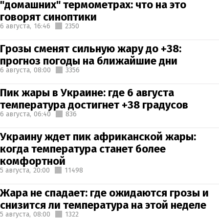
"домашних" термометрах: что на это
говорят синоптики
6 августа,
16:46
2350
Грозы сменят сильную жару до +38:
прогноз погоды на ближайшие дни
6 августа,
08:00
3356
Пик жары в Украине: где 6 августа
температура достигнет +38 градусов
6 августа,
06:40
836
Украину ждет пик африканской жары:
когда температура станет более
комфортной
5 августа,
20:00
11498
Жара не спадает: где ожидаются грозы и
снизится ли температура на этой неделе
5 августа,
08:00
1322