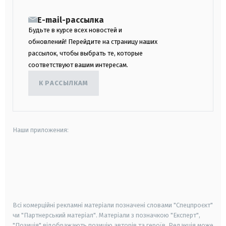
E-mail-рассылка
Будьте в курсе всех новостей и
обновлений! Перейдите на страницу наших
рассылок, чтобы выбрать те, которые
соответствуют вашим интересам.
К РАССЫЛКАМ
Наши приложения:
android
apple
smart tv
samsung smart tv
Всі комерційні рекламні матеріали позначені словами "Спецпроєкт"
чи "Партнерський матеріал". Матеріали з позначкою "Експерт",
"Позиція" відображають позицію авторів та героїв. Редакція може