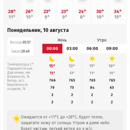
28°
26°
23°
23°
24°
30°
34°
11°
15°
9°
9°
8°
10°
15°
Понедельник, 10 августа
Ночь
Утро
Восход:
05:57
00:00
03:00
06:00
09:00
1
Закат:
20:49
Температура С°
15°
13°
11°
19°
Ощущается как
Давление, мм
15°
13°
11°
19°
Влажность, %
766
765
765
765
Ветер, м/с
Вероятность
79
75
84
65
осадков, %
2
2
2
2
2
2
2
2
Ожидается от +11°C до +28°C, будет тепло,
защитите кожу от солнца. Утром и днем небо
будет чистым, легкий ветер до 4 м/с.