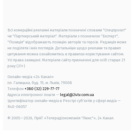
android
apple
smart tv
samsung smart tv
Всі комерційні рекламні матеріали позначені словами "Спецпроєкт"
чи "Партнерський матеріал". Матеріали з позначкою "Експерт",
"Позиція" відображають позицію авторів та героїв. Редакція може
не поділяти їхніх поглядів. Детальніше щодо реклами та правил
цитування можна ознайомитись в правилах користування сайтом.
Усі права захищені.
Матеріали сайту призначені для осіб старше
21
року (21+)
Онлайн-медіа «24 Канал»
пл. Галицька, буд. 15, м. Львів, 79008
Телефон
+380 (32) 229-77-77
Адреса електронної пошти —
legal@24tv.com.ua
Ідентифікатор онлайн-медіа в Реєстрі суб'єктів у сфері медіа —
R40-06057
© 2005—2026,
ПрАТ «Телерадіокомпанія "Люкс"», 24 Канал.