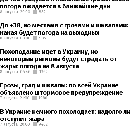
погода ожидается в ближайшие дни
8 августа,
20:00
882
До +38, но местами с грозами и шквалами:
какая будет погода на выходных
8 августа,
08:00
985
Похолодание идет в Украину, но
некоторые регионы будут страдать от
жары: погода на 8 августа
8 августа,
06:46
1362
Грозы, град и шквалы: по всей Украине
объявлено штормовое предупреждение
7 августа,
21:00
1980
В Украине немного похолодает: надолго ли
отступит жара
7 августа,
20:00
9462