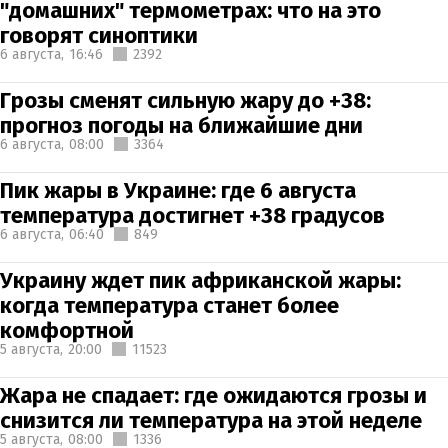
"домашних" термометрах: что на это
говорят синоптики
6 августа,
16:46
2392
Грозы сменят сильную жару до +38:
прогноз погоды на ближайшие дни
6 августа,
08:00
3364
Пик жары в Украине: где 6 августа
температура достигнет +38 градусов
6 августа,
06:40
849
Украину ждет пик африканской жары:
когда температура станет более
комфортной
5 августа,
20:00
11523
Жара не спадает: где ожидаются грозы и
снизится ли температура на этой неделе
5 августа,
08:00
1336