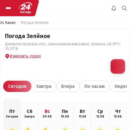
24 Канал
Погода Зелёное
Погода Зелёное
Днепропетровская обл., Синельниковский район, Зелёное, 48.19°С,
35.31°В
Изменить город
Сегодня
Завтра
Вчера
По часам
Недел
Пт
Сб
Вс
Пн
Вт
Ср
Чт
Сегодня
Завтра
09.08
10.08
11.08
12.08
13.08