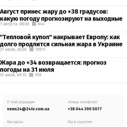
Август принес жару до +38 градусов:
какую погоду прогнозируют на выходные
1 августа,
08:00
844
"Тепловой купол" накрывает Европу: как
долго продлится сильная жара в Украине
31 июля,
20:00
10911
Жара до +34 возвращается: прогноз
погоды на 31 июля
31 июля,
09:15
939
E-mail редакции
Номер телефона:
news24@24tv.com.ua
+38 044 390 5077
Мы здесь:
Мы в соцсетях: