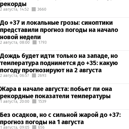
рекорды
2 августа,
14:52
3660
До +37 и локальные грозы: синоптики
представили прогноз погоды на начало
новой недели
2 августа,
08:00
1793
Дождь будет идти только на западе, но
температура поднимется до +35: какую
погоду прогнозируют на 2 августа
2 августа,
06:57
2693
Жара в начале августа: побьет ли она
рекордные показатели температуры
1 августа,
20:00
1539
Без осадков, но с сильной жарой до +37:
прогноз погоды на 1 августа
1 августа,
09:05
656