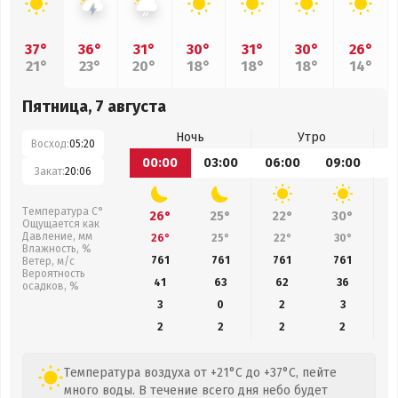
37°
36°
31°
30°
31°
30°
26°
21°
23°
20°
18°
18°
18°
14°
Пятница, 7 августа
Ночь
Утро
Восход:
05:20
00:00
03:00
06:00
09:00
1
Закат:
20:06
Температура С°
26°
25°
22°
30°
Ощущается как
Давление, мм
26°
25°
22°
30°
Влажность, %
761
761
761
761
Ветер, м/с
Вероятность
41
63
62
36
осадков, %
3
0
2
3
2
2
2
2
Температура воздуха от +21°C до +37°C, пейте
много воды. В течение всего дня небо будет