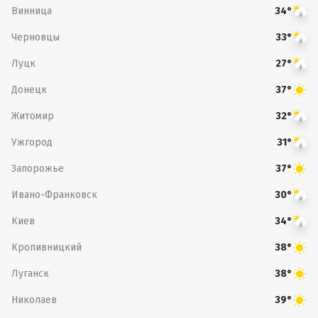
Винница
34°
Черновцы
33°
Луцк
27°
Донецк
37°
Житомир
32°
Ужгород
31°
Запорожье
37°
Ивано-Франковск
30°
Киев
34°
Кропивницкий
38°
Луганск
38°
Николаев
39°