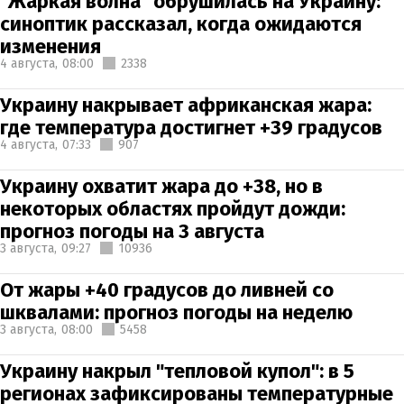
"Жаркая волна" обрушилась на Украину:
синоптик рассказал, когда ожидаются
изменения
4 августа,
08:00
2338
Украину накрывает африканская жара:
где температура достигнет +39 градусов
4 августа,
07:33
907
Украину охватит жара до +38, но в
некоторых областях пройдут дожди:
прогноз погоды на 3 августа
3 августа,
09:27
10936
От жары +40 градусов до ливней со
шквалами: прогноз погоды на неделю
3 августа,
08:00
5458
Украину накрыл "тепловой купол": в 5
регионах зафиксированы температурные