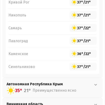
Кривой Рог
37°
/
21°
Никополь
37°
/
21°
Самарь
37°
/
22°
Павлоград
37°
/
21°
Каменское
36°
/
22°
Синельниково
37°
/
21°
Автономная Республика Крым
35°
21°
Преимущественно ясно
Винницкая
область