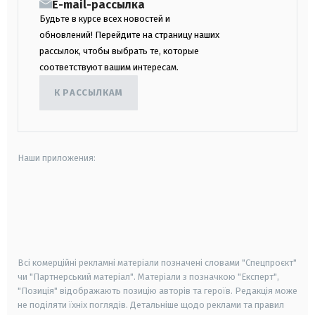
E-mail-рассылка
Будьте в курсе всех новостей и
обновлений! Перейдите на страницу наших
рассылок, чтобы выбрать те, которые
соответствуют вашим интересам.
К РАССЫЛКАМ
Наши приложения:
android
apple
smart tv
samsung smart tv
Всі комерційні рекламні матеріали позначені словами "Спецпроєкт"
чи "Партнерський матеріал". Матеріали з позначкою "Експерт",
"Позиція" відображають позицію авторів та героїв. Редакція може
не поділяти їхніх поглядів. Детальніше щодо реклами та правил