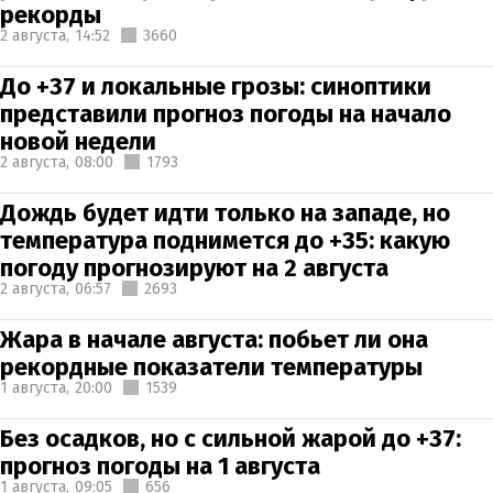
рекорды
2 августа,
14:52
3660
До +37 и локальные грозы: синоптики
представили прогноз погоды на начало
новой недели
2 августа,
08:00
1793
Дождь будет идти только на западе, но
температура поднимется до +35: какую
погоду прогнозируют на 2 августа
2 августа,
06:57
2693
Жара в начале августа: побьет ли она
рекордные показатели температуры
1 августа,
20:00
1539
Без осадков, но с сильной жарой до +37:
прогноз погоды на 1 августа
1 августа,
09:05
656