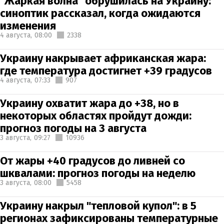
"Жаркая волна" обрушилась на Украину:
синоптик рассказал, когда ожидаются
изменения
4 августа,
08:00
2338
Украину накрывает африканская жара:
где температура достигнет +39 градусов
4 августа,
07:33
907
Украину охватит жара до +38, но в
некоторых областях пройдут дожди:
прогноз погоды на 3 августа
3 августа,
09:27
10936
От жары +40 градусов до ливней со
шквалами: прогноз погоды на неделю
3 августа,
08:00
5458
Украину накрыл "тепловой купол": в 5
регионах зафиксированы температурные