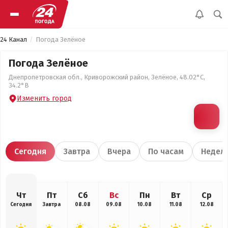
24 Канал
Погода Зелёное
Погода Зелёное
Днепропетровская обл., Криворожский район, Зелёное, 48.02°С,
34.2°В
Изменить город
Сегодня
Завтра
Вчера
По часам
Недел
Чт
Пт
Сб
Вс
Пн
Вт
Ср
Сегодня
Завтра
08.08
09.08
10.08
11.08
12.08