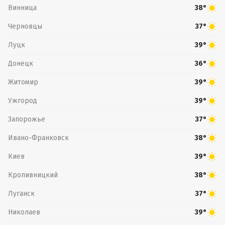
Винница
38°
Черновцы
37°
Луцк
39°
Донецк
36°
Житомир
39°
Ужгород
39°
Запорожье
37°
Ивано-Франковск
38°
Киев
39°
Кропивницкий
38°
Луганск
37°
Николаев
39°