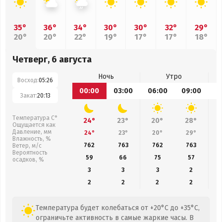
35°
36°
34°
30°
30°
32°
29°
20°
20°
22°
19°
17°
17°
18°
Четверг, 6 августа
Ночь
Утро
Восход:
05:26
00:00
03:00
06:00
09:00
1
Закат:
20:13
Температура С°
24°
23°
20°
28°
Ощущается как
Давление, мм
24°
23°
20°
29°
Влажность, %
762
763
762
763
Ветер, м/с
Вероятность
59
66
75
57
осадков, %
3
3
3
2
2
2
2
2
Температура будет колебаться от +20°C до +35°C,
ограничьте активность в самые жаркие часы. В