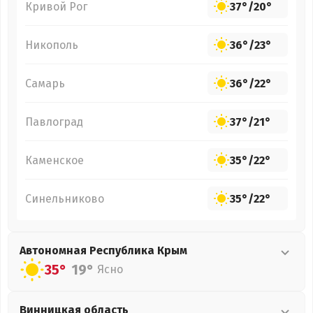
Кривой Рог
37°
/
20°
Никополь
36°
/
23°
Самарь
36°
/
22°
Павлоград
37°
/
21°
Каменское
35°
/
22°
Синельниково
35°
/
22°
Автономная Республика Крым
35°
19°
Ясно
Винницкая
область