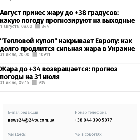
Август принес жару до +38 градусов:
какую погоду прогнозируют на выходные
1 августа,
08:00
844
"Тепловой купол" накрывает Европу: как
долго продлится сильная жара в Украине
31 июля,
20:00
10911
Жара до +34 возвращается: прогноз
погоды на 31 июля
31 июля,
09:15
939
E-mail редакции
Номер телефона:
news24@24tv.com.ua
+38 044 390 5077
Мы здесь:
Мы в соцсетях: