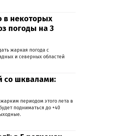
о в некоторых
оз погоды на 3
дать жаркая погода с
падных и северных областей
й со шквалами:
 жарким периодом этого лета в
будет подниматься до +40
выходные.