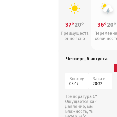
37°
20°
36°
20°
Преимуществ
Переменн
енно ясно
облачность
грозы
Четверг, 6 августа
Восход:
Закат:
05:17
20:32
Температура С°
Ощущается как
Давление, мм
Влажность, %
Ветер, м/с