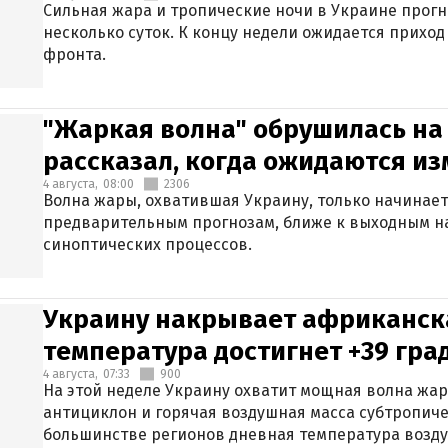
Сильная жара и тропические ночи в Украине прог
несколько суток. К концу недели ожидается прихо
фронта.
"Жаркая волна" обрушилась на
рассказал, когда ожидаются и
4 августа,
08:00
2306
Волна жары, охватившая Украину, только начинает
предварительным прогнозам, ближе к выходным н
синоптических процессов.
Украину накрывает африканска
температура достигнет +39 гра
4 августа,
07:33
900
На этой неделе Украину охватит мощная волна жа
антициклон и горячая воздушная масса субтропиче
большинстве регионов дневная температура воздух