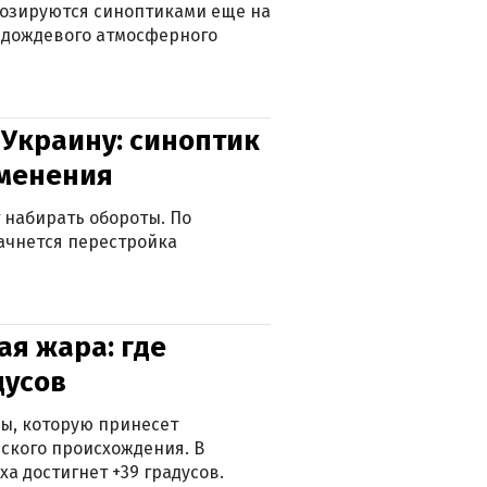
нозируются синоптиками еще на
д дождевого атмосферного
 Украину: синоптик
зменения
 набирать обороты. По
ачнется перестройка
я жара: где
дусов
ры, которую принесет
ского происхождения. В
а достигнет +39 градусов.