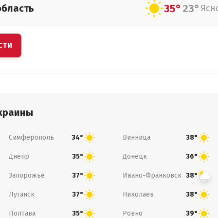
35°
23°
область
Ясн
СТИ
краины
Симферополь
Винница
34°
38°
Днепр
Донецк
35°
36°
Запорожье
Ивано-Франковск
37°
38°
Луганск
Николаев
37°
38°
Полтава
Ровно
35°
39°