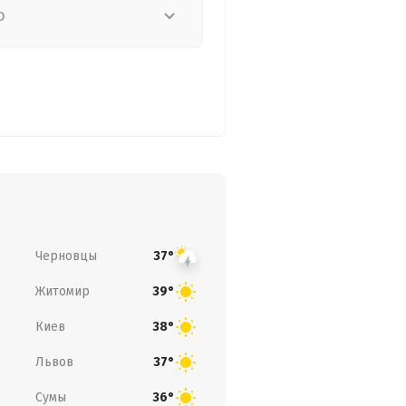
о
Черновцы
37°
Житомир
39°
Киев
38°
Львов
37°
Сумы
36°