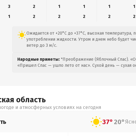
3
2
1
1
1
1
1
2
2
2
2
2
Ожидается от +20°C до +37°C, высокая температура, 
употреблении жидкости. Утром и днем небо будет ч
ветер до 3 м/с.
Народные приметы:
"Преображение (Яблочный Спас). «О
«Пришел Спас — ушло лето от нас». Сухой день — сухая о
ская
область
огоде и атмосферных условиях на сегодня
37°
20°
ть
Ясн