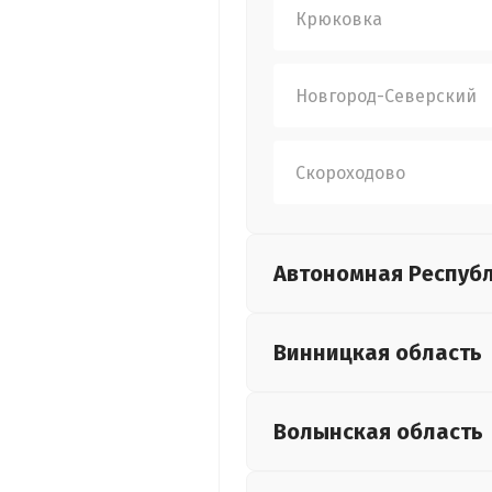
Крюковка
Новгород-Северский
Скороходово
Автономная Респуб
Винницкая
область
Волынская
область