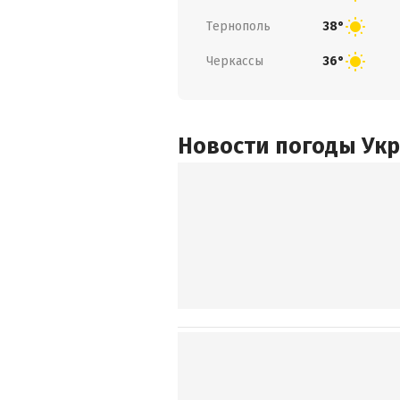
Тернополь
38°
Черкассы
36°
Новости погоды Ук