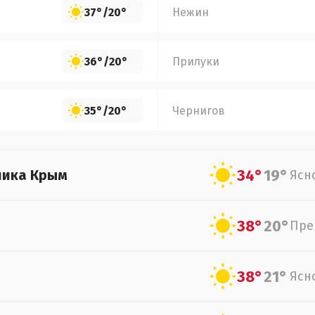
37°
/
20°
Нежин
36°
/
20°
Прилуки
35°
/
20°
Чернигов
34°
19°
лика Крым
Ясн
38°
20°
Пре
38°
21°
Ясн