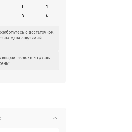
1
1
8
4
позаботьтесь о достаточном
истым, едва ощутимый
свящают яблоки и груши.
сень"
о