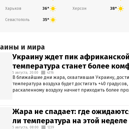
Харьков
Херсон
36°
38°
Севастополь
35°
раины и мира
Украину ждет пик африканской
температура станет более ком
5 августа,
20:00
4316
В ближайшие дни жара, охватившая Украину, дости
температура воздуха будет достигать +40 градусов,
раскаленному воздуху начнет приходить более про
Жара не спадает: где ожидаютс
ли температура на этой неделе
5 августа,
08:00
1239