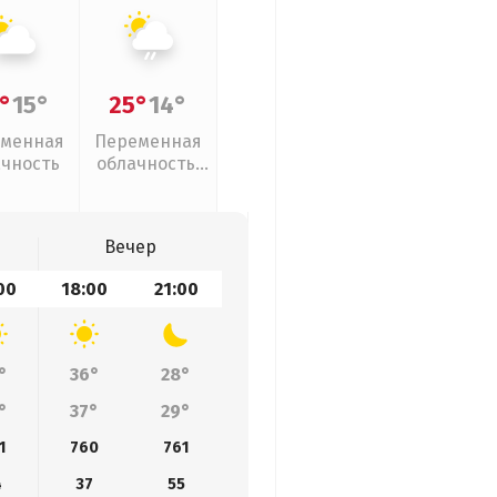
°
15°
25°
14°
менная
Переменная
ачность
облачность,
слабый дождь
Вечер
00
18:00
21:00
°
36°
28°
°
37°
29°
1
760
761
4
37
55