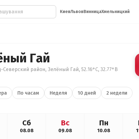
Киев
Львов
Винница
Хмельницкий
ёный Гай
-Северский район, Зелёный Гай, 52.16°С, 32.77°В
ера
По часам
Неделя
10 дней
2 недели
Сб
Вс
Пн
08.08
09.08
10.08
1