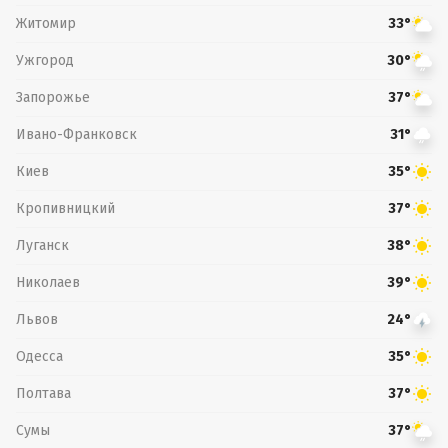
Житомир
33°
Ужгород
30°
Запорожье
37°
Ивано-Франковск
31°
Киев
35°
Кропивницкий
37°
Луганск
38°
Николаев
39°
Львов
24°
Одесса
35°
Полтава
37°
Сумы
37°