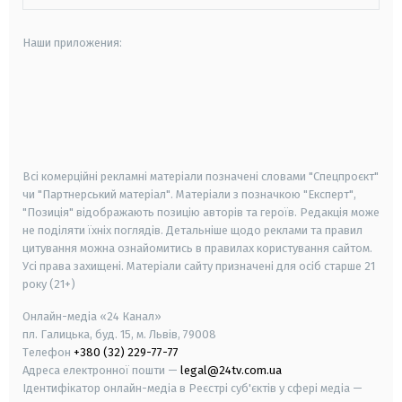
Наши приложения:
android
apple
smart tv
samsung smart tv
Всі комерційні рекламні матеріали позначені словами "Спецпроєкт"
чи "Партнерський матеріал". Матеріали з позначкою "Експерт",
"Позиція" відображають позицію авторів та героїв. Редакція може
не поділяти їхніх поглядів. Детальніше щодо реклами та правил
цитування можна ознайомитись в правилах користування сайтом.
Усі права захищені.
Матеріали сайту призначені для осіб старше
21
року (21+)
Онлайн-медіа «24 Канал»
пл. Галицька, буд. 15, м. Львів, 79008
Телефон
+380 (32) 229-77-77
Адреса електронної пошти —
legal@24tv.com.ua
Ідентифікатор онлайн-медіа в Реєстрі суб'єктів у сфері медіа —