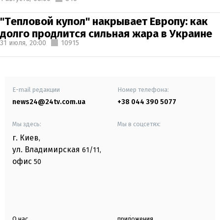
"Тепловой купол" накрывает Европу: как
долго продлится сильная жара в Украине
31 июля,
20:00
10915
E-mail редакции
Номер телефона:
news24@24tv.com.ua
+38 044 390 5077
Мы здесь:
Мы в соцсетях:
г. Киев
,
ул. Владимирская
61/11,
офис
50
О нас
приложения