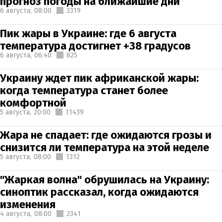
прогноз погоды на ближайшие дни
6 августа,
08:00
3319
Пик жары в Украине: где 6 августа
температура достигнет +38 градусов
6 августа,
06:40
825
Украину ждет пик африканской жары:
когда температура станет более
комфортной
5 августа,
20:00
11439
Жара не спадает: где ожидаются грозы и
снизится ли температура на этой неделе
5 августа,
08:00
1312
"Жаркая волна" обрушилась на Украину:
синоптик рассказал, когда ожидаются
изменения
4 августа,
08:00
2341