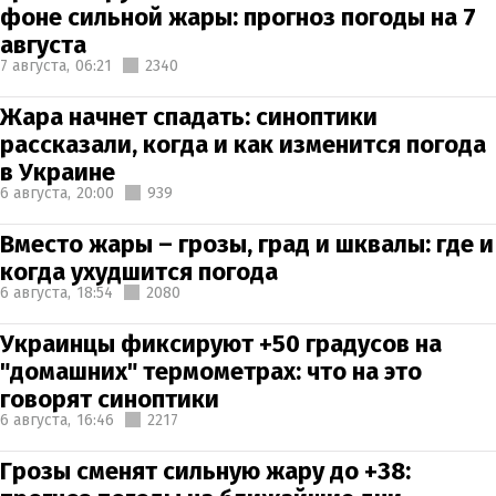
фоне сильной жары: прогноз погоды на 7
августа
7 августа,
06:21
2340
Жара начнет спадать: синоптики
рассказали, когда и как изменится погода
в Украине
6 августа,
20:00
939
Вместо жары – грозы, град и шквалы: где и
когда ухудшится погода
6 августа,
18:54
2080
Украинцы фиксируют +50 градусов на
"домашних" термометрах: что на это
говорят синоптики
6 августа,
16:46
2217
Грозы сменят сильную жару до +38: