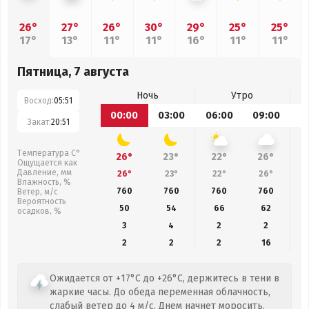
26°
27°
26°
30°
29°
25°
25°
17°
13°
11°
11°
16°
11°
11°
Пятница, 7 августа
Ночь
Утро
Восход:
05:51
00:00
03:00
06:00
09:00
1
Закат:
20:51
Температура С°
26°
23°
22°
26°
Ощущается как
Давление, мм
26°
23°
22°
26°
Влажность, %
760
760
760
760
Ветер, м/с
Вероятность
50
54
66
62
осадков, %
3
4
2
2
2
2
2
16
Ожидается от +17°C до +26°C, держитесь в тени в
жаркие часы. До обеда переменная облачность,
слабый ветер до 4 м/с. Днем начнет моросить.