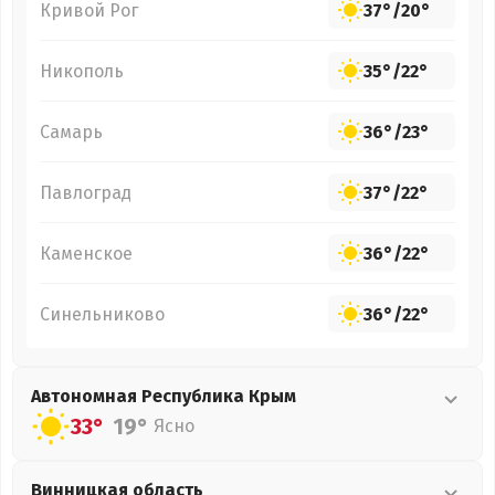
Кривой Рог
37°
/
20°
Никополь
35°
/
22°
Самарь
36°
/
23°
Павлоград
37°
/
22°
Каменское
36°
/
22°
Синельниково
36°
/
22°
Автономная Республика Крым
33°
19°
Ясно
Винницкая
область