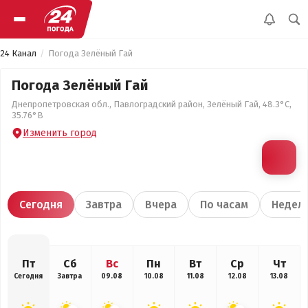
24 Канал
Погода Зелёный Гай
Погода Зелёный Гай
Днепропетровская обл., Павлоградский район, Зелёный Гай, 48.3°С,
35.76°В
Изменить город
Сегодня
Завтра
Вчера
По часам
Недел
Пт
Сб
Вс
Пн
Вт
Ср
Чт
Сегодня
Завтра
09.08
10.08
11.08
12.08
13.08