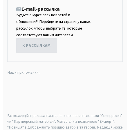
E-mail-рассылка
Будьте в курсе всех новостей и
обновлений! Перейдите на страницу наших
рассылок, чтобы выбрать те, которые
соответствуют вашим интересам.
К РАССЫЛКАМ
Наши приложения:
android
apple
smart tv
samsung smart tv
Всі комерційні рекламні матеріали позначені словами "Спецпроєкт"
чи "Партнерський матеріал". Матеріали з позначкою "Експерт",
"Позиція" відображають позицію авторів та героїв. Редакція може