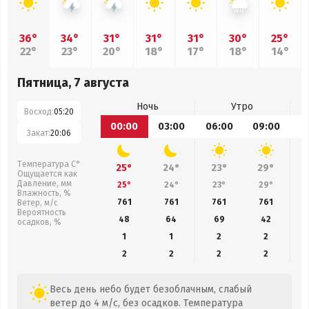
36°
34°
31°
31°
31°
30°
25°
22°
23°
20°
18°
17°
18°
14°
Пятница, 7 августа
Ночь
Утро
Восход:
05:20
00:00
03:00
06:00
09:00
1
Закат:
20:06
Температура С°
25°
24°
23°
29°
Ощущается как
Давление, мм
25°
24°
23°
29°
Влажность, %
761
761
761
761
Ветер, м/с
Вероятность
48
64
69
42
осадков, %
1
1
2
2
2
2
2
2
Весь день небо будет безоблачным, слабый
ветер до 4 м/с, без осадков. Температура