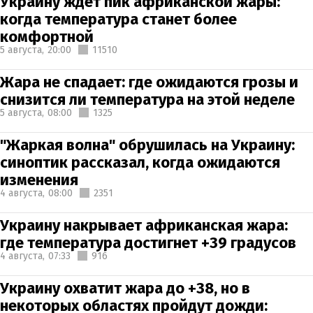
Украину ждет пик африканской жары:
когда температура станет более
комфортной
5 августа,
20:00
11510
Жара не спадает: где ожидаются грозы и
снизится ли температура на этой неделе
5 августа,
08:00
1325
"Жаркая волна" обрушилась на Украину:
синоптик рассказал, когда ожидаются
изменения
4 августа,
08:00
2351
Украину накрывает африканская жара:
где температура достигнет +39 градусов
4 августа,
07:33
916
Украину охватит жара до +38, но в
некоторых областях пройдут дожди: