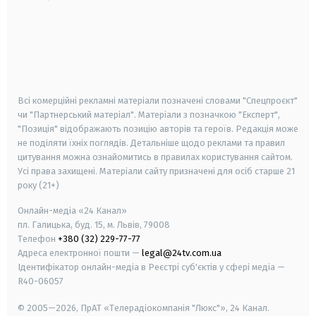
android
apple
smart tv
samsung smart tv
Всі комерційні рекламні матеріали позначені словами "Спецпроєкт"
чи "Партнерський матеріал". Матеріали з позначкою "Експерт",
"Позиція" відображають позицію авторів та героїв. Редакція може
не поділяти їхніх поглядів. Детальніше щодо реклами та правил
цитування можна ознайомитись в правилах користування сайтом.
Усі права захищені.
Матеріали сайту призначені для осіб старше
21
року (21+)
Онлайн-медіа «24 Канал»
пл. Галицька, буд. 15, м. Львів, 79008
Телефон
+380 (32) 229-77-77
Адреса електронної пошти —
legal@24tv.com.ua
Ідентифікатор онлайн-медіа в Реєстрі суб'єктів у сфері медіа —
R40-06057
© 2005—2026,
ПрАТ «Телерадіокомпанія "Люкс"», 24 Канал.