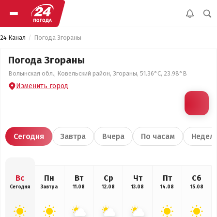
24 Канал
Погода Згораны
Погода Згораны
Волынская обл., Ковельский район, Згораны, 51.36°С, 23.98°В
Изменить город
Сегодня
Завтра
Вчера
По часам
Недел
Вс
Пн
Вт
Ср
Чт
Пт
Сб
Сегодня
Завтра
11.08
12.08
13.08
14.08
15.08