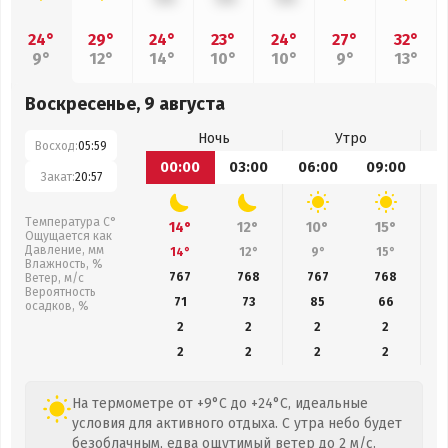
24°
29°
24°
23°
24°
27°
32°
9°
12°
14°
10°
10°
9°
13°
Воскресенье, 9 августа
Ночь
Утро
Восход:
05:59
00:00
03:00
06:00
09:00
1
Закат:
20:57
Температура С°
14°
12°
10°
15°
Ощущается как
Давление, мм
14°
12°
9°
15°
Влажность, %
767
768
767
768
Ветер, м/с
Вероятность
71
73
85
66
осадков, %
2
2
2
2
2
2
2
2
На термометре от +9°C до +24°C, идеальные
условия для активного отдыха. С утра небо будет
безоблачным, едва ощутимый ветер до 2 м/с.