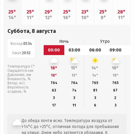
25°
25°
29°
25°
23°
25°
28°
14°
11°
12°
16°
10°
9°
11°
Суббота, 8 августа
Ночь
Утро
Восход:
05:54
00:00
03:00
06:00
09:00
1
Закат:
20:52
Температура С°
18°
15°
14°
18°
Ощущается как
Давление, мм
18°
15°
14°
18°
Влажность, %
764
764
765
765
Ветер, м/с
Вероятность
63
74
81
67
осадков, %
3
3
3
2
17
11
6
3
До обеда почти ясно. Температура воздуха от
+14°C до +25°C, отличная погода для пребывания
на улице. Днем небо затянется облаками. К