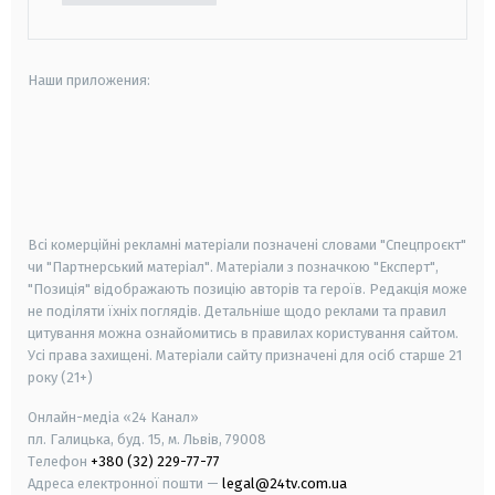
Наши приложения:
android
apple
smart tv
samsung smart tv
Всі комерційні рекламні матеріали позначені словами "Спецпроєкт"
чи "Партнерський матеріал". Матеріали з позначкою "Експерт",
"Позиція" відображають позицію авторів та героїв. Редакція може
не поділяти їхніх поглядів. Детальніше щодо реклами та правил
цитування можна ознайомитись в правилах користування сайтом.
Усі права захищені.
Матеріали сайту призначені для осіб старше
21
року (21+)
Онлайн-медіа «24 Канал»
пл. Галицька, буд. 15, м. Львів, 79008
Телефон
+380 (32) 229-77-77
Адреса електронної пошти —
legal@24tv.com.ua