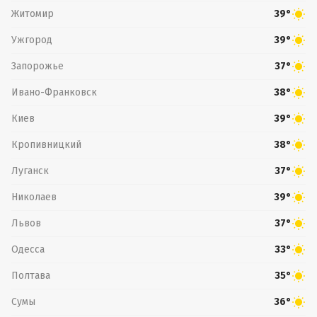
Житомир
39°
Ужгород
39°
Запорожье
37°
Ивано-Франковск
38°
Киев
39°
Кропивницкий
38°
Луганск
37°
Николаев
39°
Львов
37°
Одесса
33°
Полтава
35°
Сумы
36°