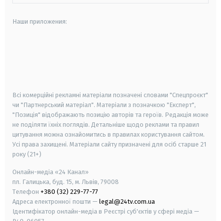
Наши приложения:
android
apple
smart tv
samsung smart tv
Всі комерційні рекламні матеріали позначені словами "Спецпроєкт"
чи "Партнерський матеріал". Матеріали з позначкою "Експерт",
"Позиція" відображають позицію авторів та героїв. Редакція може
не поділяти їхніх поглядів. Детальніше щодо реклами та правил
цитування можна ознайомитись в правилах користування сайтом.
Усі права захищені.
Матеріали сайту призначені для осіб старше
21
року (21+)
Онлайн-медіа «24 Канал»
пл. Галицька, буд. 15, м. Львів, 79008
Телефон
+380 (32) 229-77-77
Адреса електронної пошти —
legal@24tv.com.ua
Ідентифікатор онлайн-медіа в Реєстрі суб'єктів у сфері медіа —