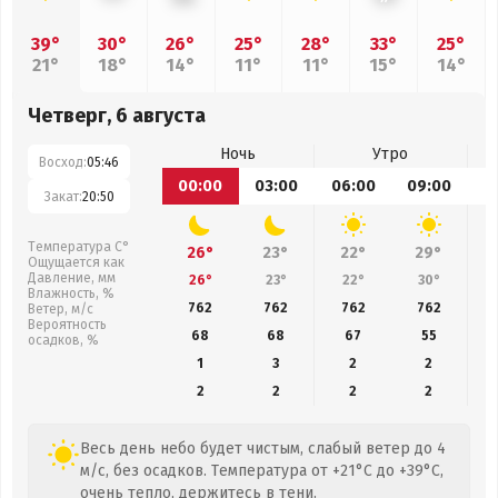
39°
30°
26°
25°
28°
33°
25°
21°
18°
14°
11°
11°
15°
14°
Четверг, 6 августа
Ночь
Утро
Восход:
05:46
00:00
03:00
06:00
09:00
1
Закат:
20:50
Температура С°
26°
23°
22°
29°
Ощущается как
Давление, мм
26°
23°
22°
30°
Влажность, %
762
762
762
762
Ветер, м/с
Вероятность
68
68
67
55
осадков, %
1
3
2
2
2
2
2
2
Весь день небо будет чистым, слабый ветер до 4
м/с, без осадков. Температура от +21°C до +39°C,
очень тепло, держитесь в тени.