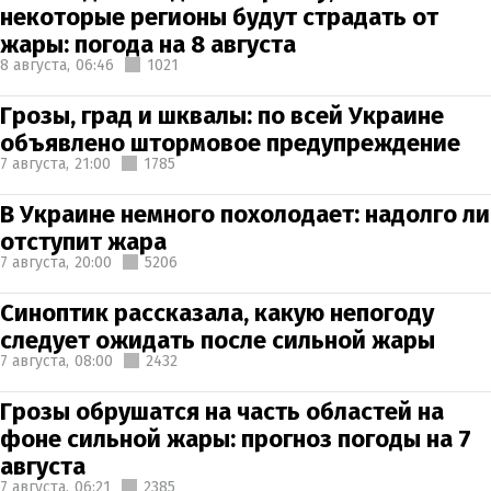
некоторые регионы будут страдать от
жары: погода на 8 августа
8 августа,
06:46
1021
Грозы, град и шквалы: по всей Украине
объявлено штормовое предупреждение
7 августа,
21:00
1785
В Украине немного похолодает: надолго ли
отступит жара
7 августа,
20:00
5206
Синоптик рассказала, какую непогоду
следует ожидать после сильной жары
7 августа,
08:00
2432
Грозы обрушатся на часть областей на
фоне сильной жары: прогноз погоды на 7
августа
7 августа,
06:21
2385