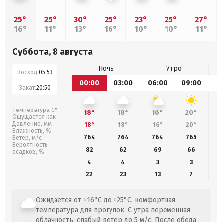
25°
25°
30°
25°
23°
25°
27°
16°
11°
13°
16°
10°
10°
11°
Суббота, 8 августа
Ночь
Утро
Восход:
05:53
00:00
03:00
06:00
09:00
1
Закат:
20:50
Температура С°
18°
18°
16°
20°
Ощущается как
Давление, мм
18°
18°
16°
20°
Влажность, %
764
764
764
765
Ветер, м/с
Вероятность
82
62
69
66
осадков, %
4
4
3
3
22
23
13
7
Ожидается от +16°C до +25°C, комфортная
температура для прогулок. С утра переменная
облачность, слабый ветер до 5 м/с. После обеда