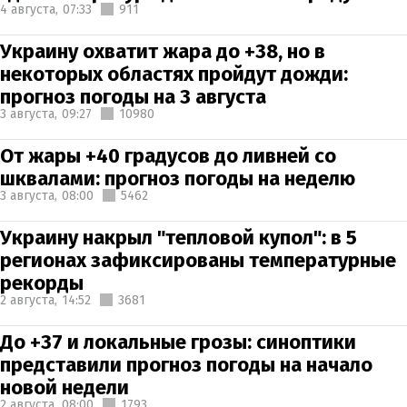
4 августа,
07:33
911
Украину охватит жара до +38, но в
некоторых областях пройдут дожди:
прогноз погоды на 3 августа
3 августа,
09:27
10980
От жары +40 градусов до ливней со
шквалами: прогноз погоды на неделю
3 августа,
08:00
5462
Украину накрыл "тепловой купол": в 5
регионах зафиксированы температурные
рекорды
2 августа,
14:52
3681
До +37 и локальные грозы: синоптики
представили прогноз погоды на начало
новой недели
2 августа,
08:00
1793