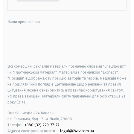
Наши приложения:
android
apple
smart tv
samsung smart tv
Всі комерційні рекламні матеріали позначені словами "Спецпроєкт"
чи "Партнерський матеріал". Матеріали з позначкою "Експерт",
"Позиція" відображають позицію авторів та героїв. Редакція може
не поділяти їхніх поглядів. Детальніше щодо реклами та правил
цитування можна ознайомитись в правилах користування сайтом.
Усі права захищені.
Матеріали сайту призначені для осіб старше
21
року (21+)
Онлайн-медіа «24 Канал»
пл. Галицька, буд. 15, м. Львів, 79008
Телефон
+380 (32) 229-77-77
Адреса електронної пошти —
legal@24tv.com.ua