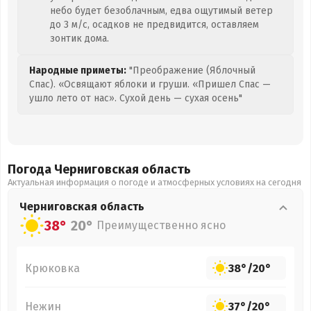
небо будет безоблачным, едва ощутимый ветер
до 3 м/с, осадков не предвидится, оставляем
зонтик дома.
Народные приметы:
"Преображение (Яблочный
Спас). «Освящают яблоки и груши. «Пришел Спас —
ушло лето от нас». Сухой день — сухая осень"
Погода Черниговская
область
Актуальная информация о погоде и атмосферных условиях на сегодня
Черниговская
область
38°
20°
Преимущественно ясно
Крюковка
38°
/
20°
Нежин
37°
/
20°