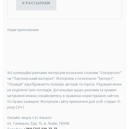
К РАССЫЛКАМ
Наши приложения:
android
apple
smart tv
samsung smart tv
Всі комерційні рекламні матеріали позначені словами "Спецпроєкт"
чи "Партнерський матеріал". Матеріали з позначкою "Експерт",
"Позиція" відображають позицію авторів та героїв. Редакція може
не поділяти їхніх поглядів. Детальніше щодо реклами та правил
цитування можна ознайомитись в правилах користування сайтом.
Усі права захищені.
Матеріали сайту призначені для осіб старше
21
року (21+)
Онлайн-медіа «24 Канал»
пл. Галицька, буд. 15, м. Львів, 79008