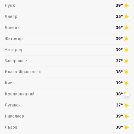
Луцк
39°
Днепр
35°
Донецк
36°
Житомир
39°
Ужгород
39°
Запорожье
37°
Ивано-Франковск
38°
Киев
39°
Кропивницкий
38°
Луганск
37°
Николаев
39°
Львов
38°