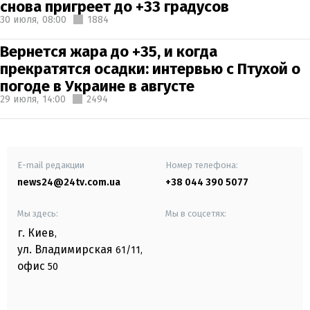
снова пригреет до +33 градусов
30 июля,
08:00
1884
Вернется жара до +35, и когда
прекратятся осадки: интервью с Птухой о
погоде в Украине в августе
29 июля,
14:00
2494
E-mail редакции
Номер телефона:
news24@24tv.com.ua
+38 044 390 5077
Мы здесь:
Мы в соцсетях:
г. Киев
,
ул. Владимирская
61/11,
офис
50