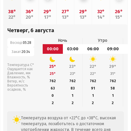
38°
36°
29°
27°
29°
32°
26°
22°
20°
17°
13°
13°
14°
15°
Четверг, 6 августа
Ночь
Утро
Восход:
05:28
00:00
03:00
06:00
09:00
1
Закат:
20:34
Температура С°
25°
23°
22°
29°
Ощущается как
Давление, мм
25°
23°
22°
31°
Влажность, %
762
762
762
762
Ветер, м/с
Вероятность
63
83
91
58
осадков, %
0
1
1
1
2
2
2
2
Температура воздуха от +22°C до +38°C, высокая
температура, позаботьтесь о достаточном
употреблении жидкости. В течение всего дня