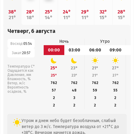
38°
28°
25°
24°
29°
32°
28°
21°
18°
14°
11°
11°
15°
15°
Четверг, 6 августа
Ночь
Утро
Восход:
05:54
00:00
03:00
06:00
09:00
1
Закат:
20:57
Температура С°
25°
23°
21°
27°
Ощущается как
Давление, мм
25°
23°
21°
27°
Влажность, %
762
762
762
762
Ветер, м/с
Вероятность
57
48
59
55
осадков, %
2
3
3
2
2
2
2
2
Утром и днем небо будет безоблачным, слабый
ветер до 3 м/с. Температура воздуха от +21°C до
+38°C. Вечером начнется дождь.