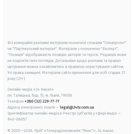
android
apple
smart tv
samsung smart tv
Всі комерційні рекламні матеріали позначені словами "Спецпроєкт"
чи "Партнерський матеріал". Матеріали з позначкою "Експерт",
"Позиція" відображають позицію авторів та героїв. Редакція може
не поділяти їхніх поглядів. Детальніше щодо реклами та правил
цитування можна ознайомитись в правилах користування сайтом.
Усі права захищені.
Матеріали сайту призначені для осіб старше
21
року (21+)
Онлайн-медіа «24 Канал»
пл. Галицька, буд. 15, м. Львів, 79008
Телефон
+380 (32) 229-77-77
Адреса електронної пошти —
legal@24tv.com.ua
Ідентифікатор онлайн-медіа в Реєстрі суб'єктів у сфері медіа —
R40-06057
© 2005—2026,
ПрАТ «Телерадіокомпанія "Люкс"», 24 Канал.