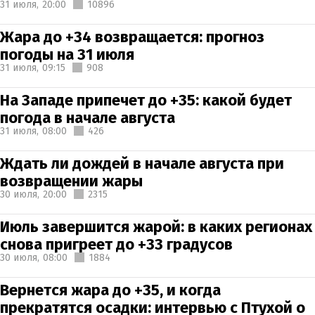
31 июля,
20:00
10896
Жара до +34 возвращается: прогноз
погоды на 31 июля
31 июля,
09:15
908
На Западе припечет до +35: какой будет
погода в начале августа
31 июля,
08:00
426
Ждать ли дождей в начале августа при
возвращении жары
30 июля,
20:00
2315
Июль завершится жарой: в каких регионах
снова пригреет до +33 градусов
30 июля,
08:00
1884
Вернется жара до +35, и когда
прекратятся осадки: интервью с Птухой о