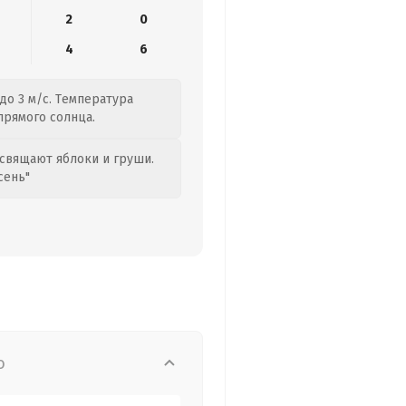
2
0
4
6
до 3 м/с. Температура
 прямого солнца.
свящают яблоки и груши.
сень"
о