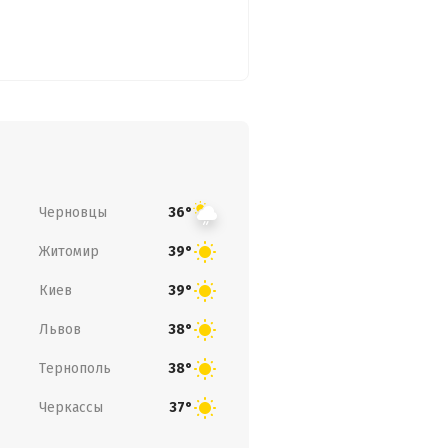
Черновцы
36°
Житомир
39°
Киев
39°
Львов
38°
Тернополь
38°
Черкассы
37°