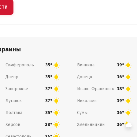
СТИ
краины
Симферополь
Винница
35°
39°
Днепр
Донецк
35°
36°
Запорожье
Ивано-Франковск
37°
38°
Луганск
Николаев
37°
39°
Полтава
Сумы
35°
36°
Херсон
Хмельницкий
38°
36°
Севастополь
34°