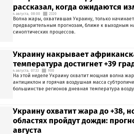
рассказал, когда ожидаются и
4 августа,
08:00
2320
Волна жары, охватившая Украину, только начинает
предварительным прогнозам, ближе к выходным н
синоптических процессов.
Украину накрывает африканска
температура достигнет +39 гра
4 августа,
07:33
900
На этой неделе Украину охватит мощная волна жа
антициклон и горячая воздушная масса субтропиче
большинстве регионов дневная температура воздух
Украину охватит жара до +38, н
областях пройдут дожди: прогн
августа