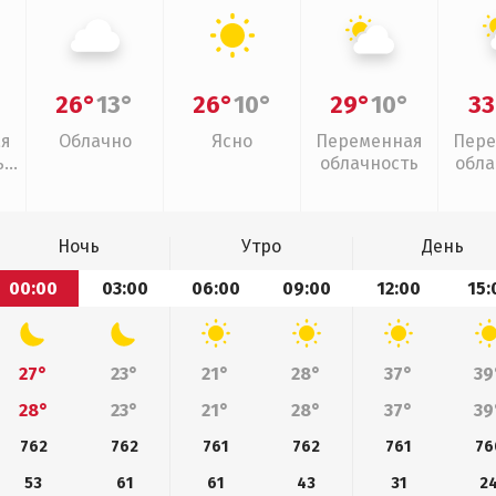
26°
13°
26°
10°
29°
10°
33
ая
Облачно
Ясно
Переменная
Пере
,
облачность
обла
слаб
Ночь
Утро
День
00:00
03:00
06:00
09:00
12:00
15:
27°
23°
21°
28°
37°
39
28°
23°
21°
28°
37°
39
762
762
761
762
761
76
53
61
61
43
31
2