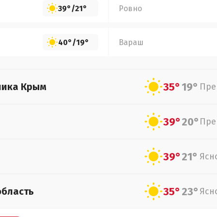
39°
/
21°
Ровно
40°
/
19°
Вараш
35°
19°
лика Крым
Пре
39°
20°
Пре
39°
21°
Ясн
35°
23°
область
Ясн