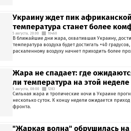
Украину ждет пик африканской
температура станет более ком
5 августа,
20:00
10460
В ближайшие дни жара, охватившая Украину, дости
температура воздуха будет достигать +40 градусов,
раскаленному воздуху начнет приходить более про
Жара не спадает: где ожидаютс
ли температура на этой неделе
5 августа,
08:00
1283
Сильная жара и тропические ночи в Украине прог
несколько суток. К концу недели ожидается прихо
фронта.
"Жаркая волна" обрушилась на