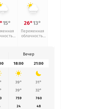
°
15°
26°
13°
менная
Переменная
чность,
облачность,
ый дождь
ливни
Вечер
00
18:00
21:00
°
39°
31°
°
39°
32°
0
759
760
4
24
48