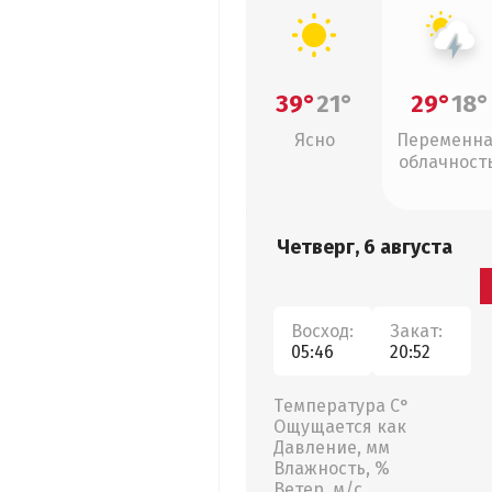
39°
21°
29°
18°
Ясно
Переменн
облачность
грозы
Четверг, 6 августа
Восход:
Закат:
05:46
20:52
Температура С°
Ощущается как
Давление, мм
Влажность, %
Ветер, м/с