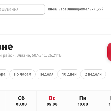
Киев
Львов
Винница
Хмельницкий
зне
район, Злазне, 50.93°С, 26.21°В
ера
По часам
Неделя
10 дней
2 недели
Сб
Вс
Пн
08.08
09.08
10.08
1