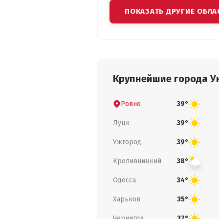
ПОКАЗАТЬ ДРУГИЕ ОБЛА
Крупнейшие города У
Ровно
39°
Луцк
39°
Ужгород
39°
Кропивницкий
38°
Одесса
34°
Харьков
35°
Чернигов
37°