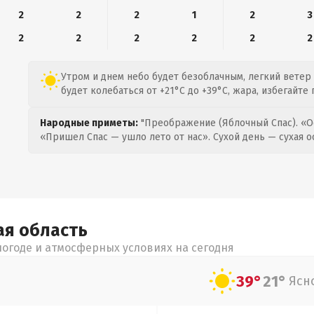
2
2
2
1
2
3
2
2
2
2
2
2
Утром и днем небо будет безоблачным, легкий ветер 
будет колебаться от +21°C до +39°C, жара, избегайте
Народные приметы:
"Преображение (Яблочный Спас). «О
«Пришел Спас — ушло лето от нас». Сухой день — сухая о
ая
область
огоде и атмосферных условиях на сегодня
39°
21°
Ясн