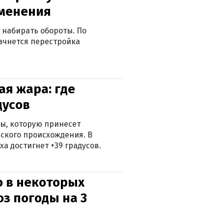
зменения
 набирать обороты. По
ачнется перестройка
я жара: где
дусов
ры, которую принесет
ского происхождения. В
а достигнет +39 градусов.
о в некоторых
оз погоды на 3