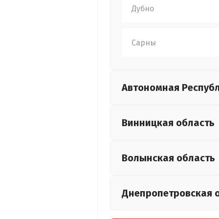
Дубно
Сарны
Автономная Респуб
Винницкая
область
Волынская
область
Днепропетровская