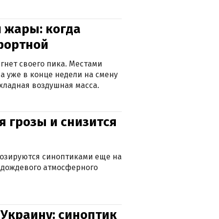
 жары: когда
фортной
гнет своего пика. Местами
 а уже в конце недели на смену
хладная воздушная масса.
я грозы и снизится
нозируются синоптиками еще на
д дождевого атмосферного
 Украину: синоптик