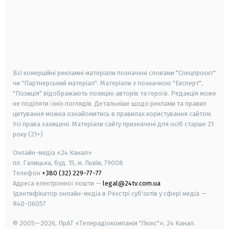
android
apple
smart tv
samsung smart tv
Всі комерційні рекламні матеріали позначені словами "Спецпроєкт"
чи "Партнерський матеріал". Матеріали з позначкою "Експерт",
"Позиція" відображають позицію авторів та героїв. Редакція може
не поділяти їхніх поглядів. Детальніше щодо реклами та правил
цитування можна ознайомитись в правилах користування сайтом.
Усі права захищені.
Матеріали сайту призначені для осіб старше
21
року (21+)
Онлайн-медіа «24 Канал»
пл. Галицька, буд. 15, м. Львів, 79008
Телефон
+380 (32) 229-77-77
Адреса електронної пошти —
legal@24tv.com.ua
Ідентифікатор онлайн-медіа в Реєстрі суб'єктів у сфері медіа —
R40-06057
© 2005—2026,
ПрАТ «Телерадіокомпанія "Люкс"», 24 Канал.