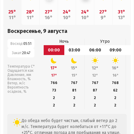
25°
28°
27°
24°
24°
27°
31°
11°
11°
16°
10°
10°
9°
13°
Воскресенье, 9 августа
Ночь
Утро
Восход:
05:51
00:00
03:00
06:00
09:00
1
Закат:
20:47
Температура С°
17°
15°
12°
16°
Ощущается как
Давление, мм
17°
15°
12°
16°
Влажность, %
766
767
767
768
Ветер, м/с
Вероятность
73
81
87
62
осадков, %
2
2
2
2
2
2
2
2
До обеда небо будет чистым, слабый ветер до 2
м/с. Температура будет колебаться от +11°C до
+25°C, отличная погода для пребывания на улице.