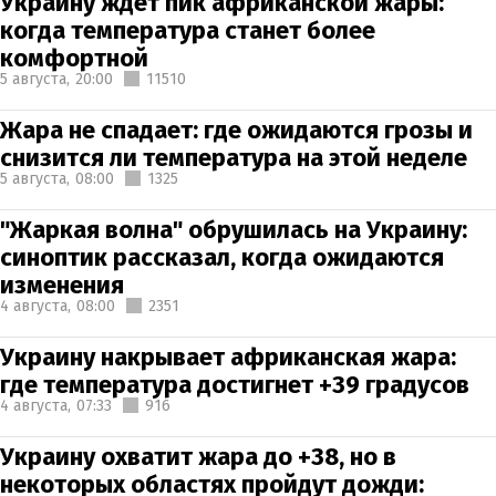
Украину ждет пик африканской жары:
когда температура станет более
комфортной
5 августа,
20:00
11510
Жара не спадает: где ожидаются грозы и
снизится ли температура на этой неделе
5 августа,
08:00
1325
"Жаркая волна" обрушилась на Украину:
синоптик рассказал, когда ожидаются
изменения
4 августа,
08:00
2351
Украину накрывает африканская жара:
где температура достигнет +39 градусов
4 августа,
07:33
916
Украину охватит жара до +38, но в
некоторых областях пройдут дожди: