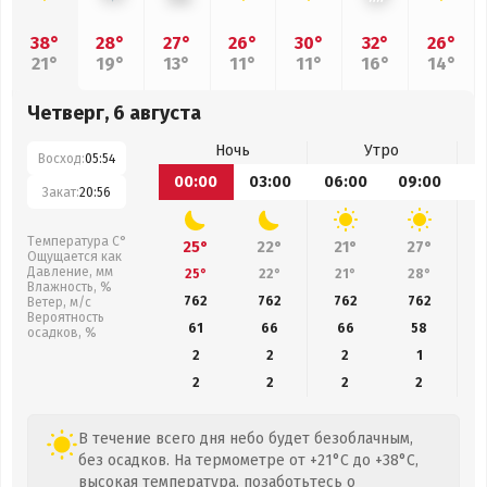
38°
28°
27°
26°
30°
32°
26°
21°
19°
13°
11°
11°
16°
14°
Четверг, 6 августа
Ночь
Утро
Восход:
05:54
00:00
03:00
06:00
09:00
1
Закат:
20:56
Температура С°
25°
22°
21°
27°
Ощущается как
Давление, мм
25°
22°
21°
28°
Влажность, %
762
762
762
762
Ветер, м/с
Вероятность
61
66
66
58
осадков, %
2
2
2
1
2
2
2
2
В течение всего дня небо будет безоблачным,
без осадков. На термометре от +21°C до +38°C,
высокая температура, позаботьтесь о