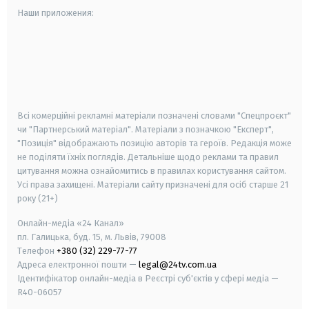
Наши приложения:
android
apple
smart tv
samsung smart tv
Всі комерційні рекламні матеріали позначені словами "Спецпроєкт"
чи "Партнерський матеріал". Матеріали з позначкою "Експерт",
"Позиція" відображають позицію авторів та героїв. Редакція може
не поділяти їхніх поглядів. Детальніше щодо реклами та правил
цитування можна ознайомитись в правилах користування сайтом.
Усі права захищені.
Матеріали сайту призначені для осіб старше
21
року (21+)
Онлайн-медіа «24 Канал»
пл. Галицька, буд. 15, м. Львів, 79008
Телефон
+380 (32) 229-77-77
Адреса електронної пошти —
legal@24tv.com.ua
Ідентифікатор онлайн-медіа в Реєстрі суб'єктів у сфері медіа —
R40-06057