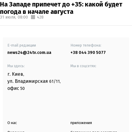
На Западе припечет до +35: какой будет
погода в начале августа
31 июля,
08:00
428
E-mail редакции
Номер телефона:
news24@24tv.com.ua
+38 044 390 5077
Мы здесь:
Мы в соцсетях:
г. Киев
,
ул. Владимирская
61/11,
офис
50
О нас
приложения