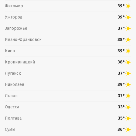
Житомир
39°
Ужгород
39°
Запорожье
37°
Ивано-Франковск
38°
Киев
39°
Кропивницкий
38°
Луганск
37°
Николаев
39°
Львов
37°
Одесса
33°
Полтава
35°
Сумы
36°