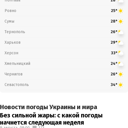
Полтава
28°
Ровно
25°
Сумы
28°
Тернополь
26°
Харьков
29°
Херсон
33°
Хмельницкий
24°
Чернигов
26°
Севастополь
34°
Новости погоды Украины и мира
Без сильной жары: с какой погоды
начнется следующая неделя
9 августа,
08:00
173