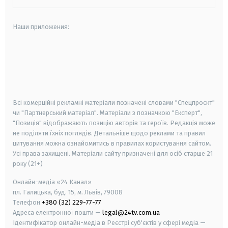
Наши приложения:
android
apple
smart tv
samsung smart tv
Всі комерційні рекламні матеріали позначені словами "Спецпроєкт"
чи "Партнерський матеріал". Матеріали з позначкою "Експерт",
"Позиція" відображають позицію авторів та героїв. Редакція може
не поділяти їхніх поглядів. Детальніше щодо реклами та правил
цитування можна ознайомитись в правилах користування сайтом.
Усі права захищені.
Матеріали сайту призначені для осіб старше
21
року (21+)
Онлайн-медіа «24 Канал»
пл. Галицька, буд. 15, м. Львів, 79008
Телефон
+380 (32) 229-77-77
Адреса електронної пошти —
legal@24tv.com.ua
Ідентифікатор онлайн-медіа в Реєстрі суб'єктів у сфері медіа —