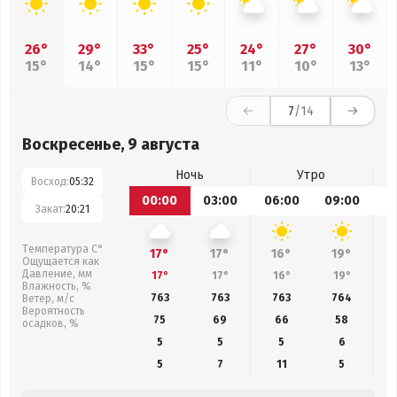
26°
29°
33°
25°
24°
27°
30°
15°
14°
15°
15°
11°
10°
13°
7
/14
Воскресенье, 9 августа
Ночь
Утро
Восход:
05:32
00:00
03:00
06:00
09:00
1
Закат:
20:21
Температура С°
17°
17°
16°
19°
Ощущается как
Давление, мм
17°
17°
16°
19°
Влажность, %
763
763
763
764
Ветер, м/с
Вероятность
75
69
66
58
осадков, %
5
5
5
6
5
7
11
5