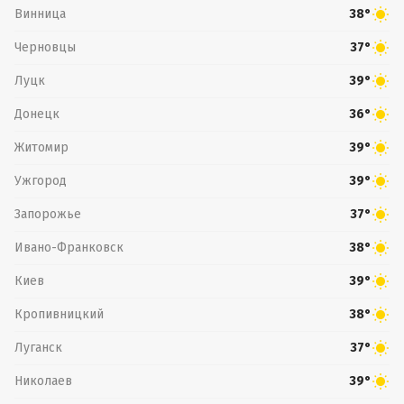
Винница
38°
Черновцы
37°
Луцк
39°
Донецк
36°
Житомир
39°
Ужгород
39°
Запорожье
37°
Ивано-Франковск
38°
Киев
39°
Кропивницкий
38°
Луганск
37°
Николаев
39°