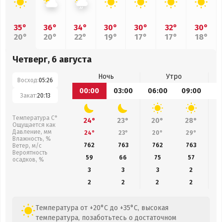
35°
36°
34°
30°
30°
32°
30°
20°
20°
22°
19°
17°
17°
18°
Четверг, 6 августа
Ночь
Утро
Восход:
05:26
00:00
03:00
06:00
09:00
1
Закат:
20:13
Температура С°
24°
23°
20°
28°
Ощущается как
Давление, мм
24°
23°
20°
29°
Влажность, %
762
763
762
763
Ветер, м/с
Вероятность
59
66
75
57
осадков, %
3
3
3
2
2
2
2
2
Температура от +20°C до +35°C, высокая
температура, позаботьтесь о достаточном