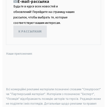
E-mail-рассылка
Будьте в курсе всех новостей и
обновлений! Перейдите на страницу наших
рассылок, чтобы выбрать те, которые
соответствуют вашим интересам.
К РАССЫЛКАМ
Наши приложения:
android
apple
smart tv
samsung smart tv
Всі комерційні рекламні матеріали позначені словами "Спецпроєкт"
чи "Партнерський матеріал". Матеріали з позначкою "Експерт",
"Позиція" відображають позицію авторів та героїв. Редакція може
не поділяти їхніх поглядів. Детальніше щодо реклами та правил