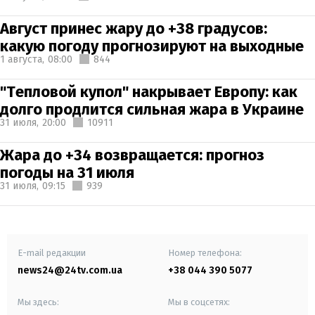
Август принес жару до +38 градусов:
какую погоду прогнозируют на выходные
1 августа,
08:00
844
"Тепловой купол" накрывает Европу: как
долго продлится сильная жара в Украине
31 июля,
20:00
10911
Жара до +34 возвращается: прогноз
погоды на 31 июля
31 июля,
09:15
939
E-mail редакции
Номер телефона:
news24@24tv.com.ua
+38 044 390 5077
Мы здесь:
Мы в соцсетях: