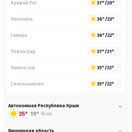
Кривой Рог
37°
/
20°
Никополь
36°
/
23°
Самарь
36°
/
22°
Павлоград
37°
/
21°
Каменское
35°
/
22°
Синельниково
35°
/
22°
Автономная Республика Крым
35°
19°
Ясно
Винницкая
область