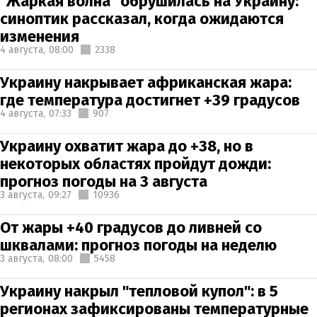
"Жаркая волна" обрушилась на Украину:
синоптик рассказал, когда ожидаются
изменения
4 августа,
08:00
2338
Украину накрывает африканская жара:
где температура достигнет +39 градусов
4 августа,
07:33
907
Украину охватит жара до +38, но в
некоторых областях пройдут дожди:
прогноз погоды на 3 августа
3 августа,
09:27
10936
От жары +40 градусов до ливней со
шквалами: прогноз погоды на неделю
3 августа,
08:00
5458
Украину накрыл "тепловой купол": в 5
регионах зафиксированы температурные