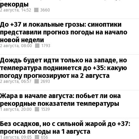
рекорды
2 августа,
14:52
3660
До +37 и локальные грозы: синоптики
представили прогноз погоды на начало
новой недели
2 августа,
08:00
1793
Дождь будет идти только на западе, но
температура поднимется до +35: какую
погоду прогнозируют на 2 августа
2 августа,
06:57
2693
Жара в начале августа: побьет ли она
рекордные показатели температуры
1 августа,
20:00
1539
Без осадков, но с сильной жарой до +37:
прогноз погоды на 1 августа
1 августа,
09:05
656