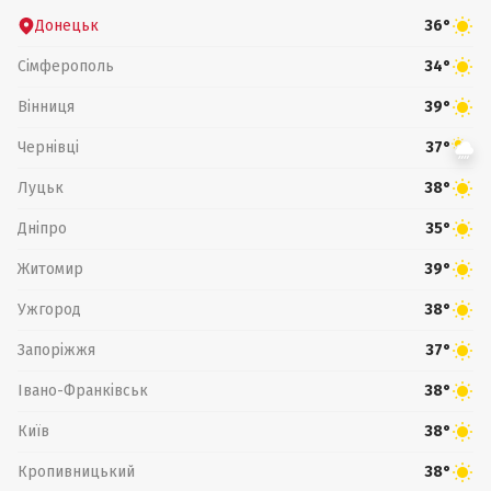
Донецьк
36°
Сімферополь
34°
Вінниця
39°
Чернівці
37°
Луцьк
38°
Дніпро
35°
Житомир
39°
Ужгород
38°
Запоріжжя
37°
Івано-Франківськ
38°
Київ
38°
Кропивницький
38°