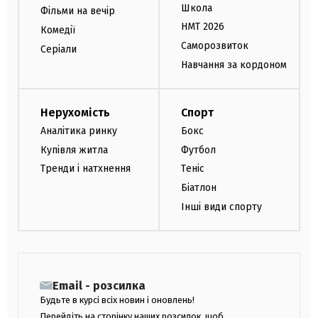
Школа
Фільми на вечір
НМТ 2026
Комедії
Саморозвиток
Серіали
Навчання за кордоном
Нерухомість
Спорт
Аналітика ринку
Бокс
Купівля житла
Футбол
Тренди і натхнення
Теніс
Біатлон
Інші види спорту
Email - розсилка
Будьте в курсі всіх новин і оновлень!
Перейдіть на сторінку наших розсилок, щоб