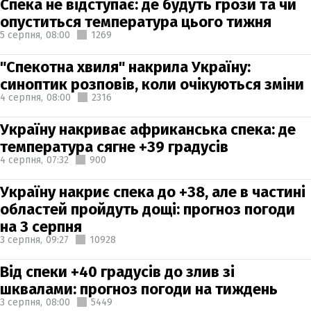
Спека не відступає: де будуть грози та чи
опуститься температура цього тижня
5 серпня,
08:00
1269
"Спекотна хвиля" накрила Україну:
синоптик розповів, коли очікуються зміни
4 серпня,
08:00
2316
Україну накриває африканська спека: де
температура сягне +39 градусів
4 серпня,
07:32
900
Україну накриє спека до +38, але в частині
областей пройдуть дощі: прогноз погоди
на 3 серпня
3 серпня,
09:27
10928
Від спеки +40 градусів до злив зі
шквалами: прогноз погоди на тиждень
3 серпня,
08:00
5449