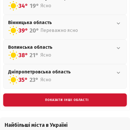
34°
19°
Ясно
Вінницька
область
39°
20°
Переважно ясно
Волинська
область
38°
21°
Ясно
Дніпропетровська
область
35°
23°
Ясно
ПОКАЗАТИ ІНШІ ОБЛАСТІ
Найбільші міста в Україні