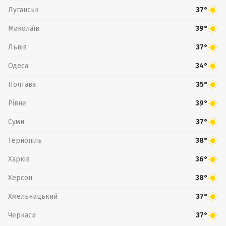
Луганськ
37°
Миколаїв
39°
Львів
37°
Одеса
34°
Полтава
35°
Рівне
39°
Суми
37°
Тернопіль
38°
Харків
36°
Херсон
38°
Хмельницький
37°
Черкаси
37°