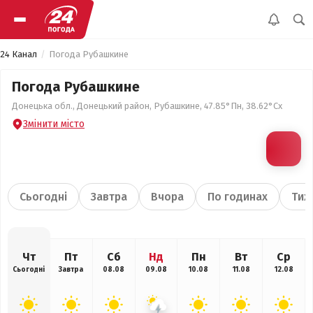
24 Канал
Погода Рубашкине
Погода Рубашкине
Донецька обл., Донецький район, Рубашкине, 47.85°Пн, 38.62°Сх
Змінити місто
Сьогодні
Завтра
Вчора
По годинах
Тиж
Чт
Пт
Сб
Нд
Пн
Вт
Ср
Сьогодні
Завтра
08.08
09.08
10.08
11.08
12.08