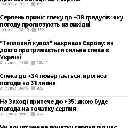
1 серпня,
09:05
651
Серпень приніс спеку до +38 градусів: яку
погоду прогнозують на вихідні
1 серпня,
08:00
839
"Тепловий купол" накриває Європу: як
довго протримається сильна спека в
Україні
31 липня,
20:00
10901
Спека до +34 повертається: прогноз
погоди на 31 липня
31 липня,
09:15
924
На Заході припече до +35: якою буде
погода на початку серпня
31 липня,
08:00
427
Чи дощитиме на початку серпня під час