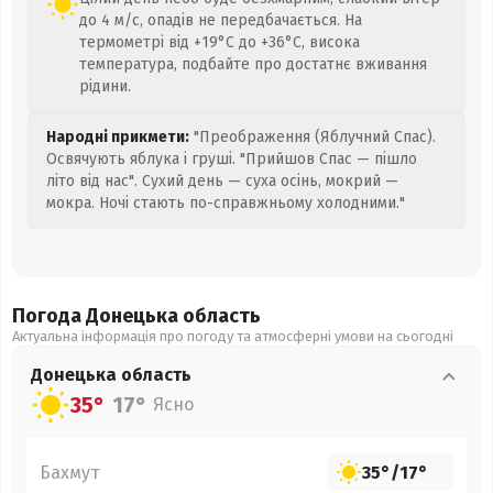
до 4 м/с, опадів не передбачається. На
термометрі від +19°C до +36°C, висока
температура, подбайте про достатнє вживання
рідини.
Народні прикмети:
"Преображення (Яблучний Спас).
Освячують яблука і груші. "Прийшов Спас — пішло
літо від нас". Сухий день — суха осінь, мокрий —
мокра. Ночі стають по-справжньому холодними."
Погода Донецька
область
Актуальна інформація про погоду та атмосферні умови на сьогодні
Донецька
область
35°
17°
Ясно
Бахмут
35°
/
17°