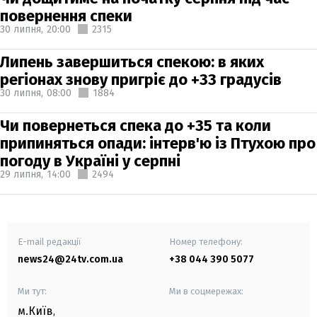
повернення спеки
30 липня,
20:00
2315
Липень завершиться спекою: в яких
регіонах знову пригріє до +33 градусів
30 липня,
08:00
1884
Чи повернеться спека до +35 та коли
припиняться опади: інтерв'ю із Птухою про
погоду в Україні у серпні
29 липня,
14:00
2494
E-mail редакції
Номер телефону:
news24@24tv.com.ua
+38 044 390 5077
Ми тут:
Ми в соцмережах:
м.Київ
,