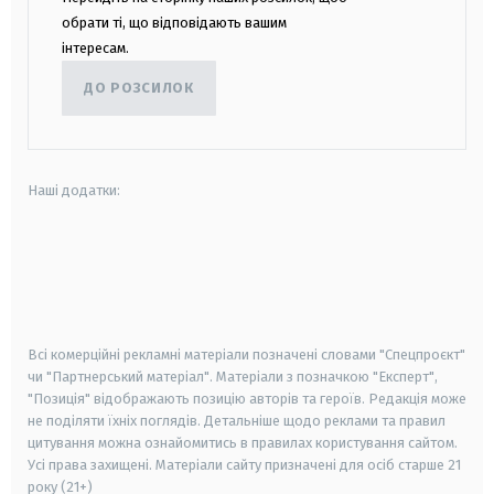
обрати ті, що відповідають вашим
інтересам.
ДО РОЗСИЛОК
Наші додатки:
android
apple
smart tv
samsung smart tv
Всі комерційні рекламні матеріали позначені словами "Спецпроєкт"
чи "Партнерський матеріал". Матеріали з позначкою "Експерт",
"Позиція" відображають позицію авторів та героїв. Редакція може
не поділяти їхніх поглядів. Детальніше щодо реклами та правил
цитування можна ознайомитись в правилах користування сайтом.
Усі права захищені.
Матеріали сайту призначені для осіб старше
21
року (21+)