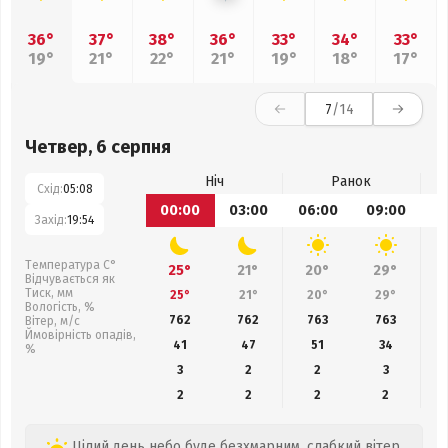
36°
37°
38°
36°
33°
34°
33°
19°
21°
22°
21°
19°
18°
17°
7
/14
Четвер, 6 серпня
Ніч
Ранок
Схід:
05:08
00:00
03:00
06:00
09:00
1
Захід:
19:54
Температура С°
25°
21°
20°
29°
Відчувається як
Тиск, мм
25°
21°
20°
29°
Вологість, %
762
762
763
763
Вітер, м/с
Ймовірність опадів,
41
47
51
34
%
3
2
2
3
2
2
2
2
Цілий день небо буде безхмарним, слабкий вітер