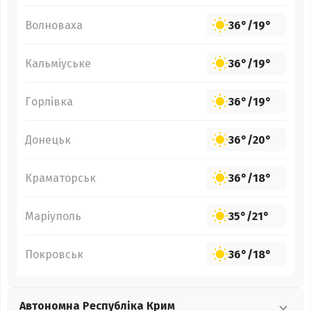
Волноваха
36°
/
19°
Кальміуське
36°
/
19°
Горлівка
36°
/
19°
Донецьк
36°
/
20°
Краматорськ
36°
/
18°
Маріуполь
35°
/
21°
Покровськ
36°
/
18°
Автономна Республіка Крим