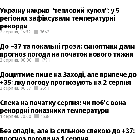
Україну накрив "тепловий купол": у 5
регіонах зафіксували температурні
рекорди
2 серпня,
14:52
3642
До +37 та локальні грози: синоптики дали
прогноз погоди на початок нового тижня
2 серпня,
08:00
1791
Дощитиме лише на Заході, але припече до
+35: яку погоду прогнозують на 2 серпня
2 серпня,
06:57
2691
Спека на початку серпня: чи поб'є вона
рекордні показники температури
1 серпня,
20:00
1538
Без опадів, але із сильною спекою до +37:
прогноз погоди на 1 серпня