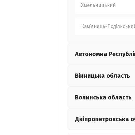
Хмельницький
Кам’янець-Подільськи
Автономна Республі
Вінницька
область
Волинська
область
Дніпропетровська
о