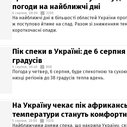
погоди на найближчі дні
6 серпня,
08:00
3200
На найближчі дні в більшості областей України про
ж поступово йтиме на спад. Разом зі зниженням те
короткочасні опади.
Пік спеки в Україні: де 6 серпня
градусів
6 серпня,
06:40
808
Погода у четвер, 6 серпня, буде спекотною та сухо
низці регіонів до 38 градусів тепла вдень.
На Україну чекає пік африкансь
температури стануть комфорт
5 серпня,
20:00
11320
Найближчими днями спека, що накрила Україну, сяг