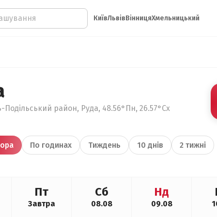
Київ
Львів
Вінниця
Хмельницький
а
-Подільський район, Руда, 48.56°Пн, 26.57°Сх
ора
По годинах
Тиждень
10 днів
2 тижні
Пт
Сб
Нд
Завтра
08.08
09.08
1