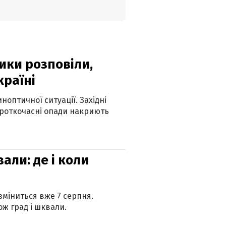
ики розповіли,
країні
оптичної ситуації. Західні
ороткочасні опади накриють
вали: де і коли
 зміниться вже 7 серпня.
ж град і шквали.