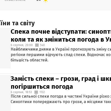
ни та світу
Спека почне відступати: синопт
коли та як зміниться погода в У
6 серпня,
20:00
540
Найближчими днями в Україні прогнозують зміну син
регіони першими відчують спад спеки. Водночас к
більшість областей.
Замість спеки – грози, град і шк
погіршиться погода
6 серпня,
18:53
1132
Після сильної спеки погода в частині України різко
Синоптики попереджають про грози, а місцями тако