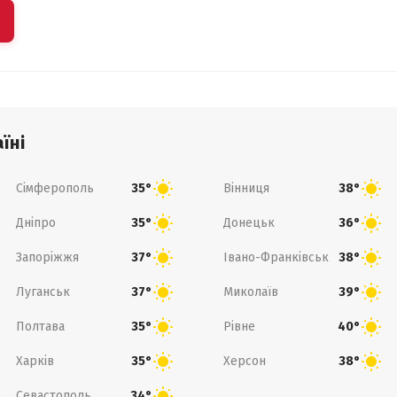
їні
Сімферополь
Вінниця
35°
38°
Дніпро
Донецьк
35°
36°
Запоріжжя
Івано-Франківськ
37°
38°
Луганськ
Миколаїв
37°
39°
Полтава
Рівне
35°
40°
Харків
Херсон
35°
38°
Севастополь
34°