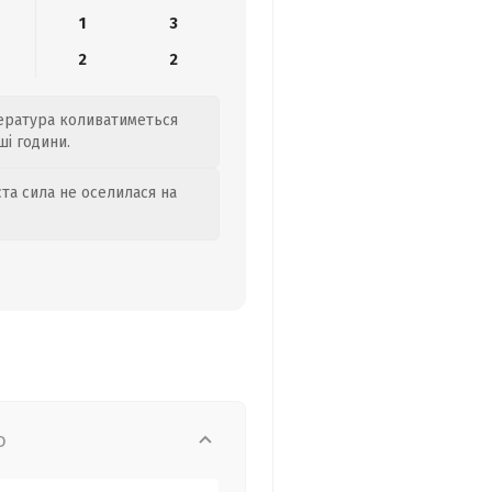
1
3
2
2
пература коливатиметься
ші години.
та сила не оселилася на
о