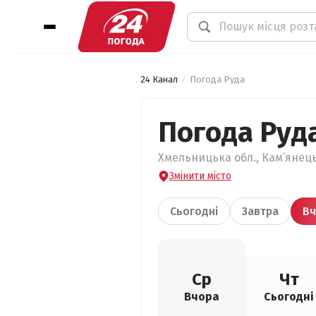
24 Канал
Погода Руда
Погода Руд
Хмельницька обл., Кам’янець
Змінити місто
Сьогодні
Завтра
Вч
Ср
Чт
Вчора
Сьогодні