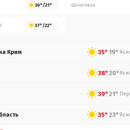
36°
/
21°
Шепетівка
й
37°
/
22°
35°
19°
ка Крим
Ясн
38°
20°
Ясн
39°
21°
Пер
35°
23°
бласть
Ясн