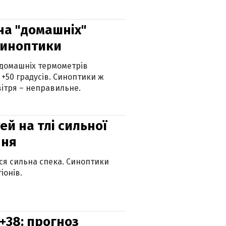
 на "домашніх"
синоптики
 домашніх термометрів
 +50 градусів. Синоптики ж
ітря – неправильне.
й на тлі сильної
пня
ься сильна спека. Синоптики
іонів.
+38: прогноз