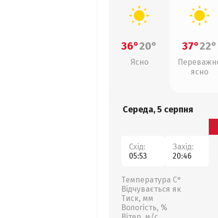
36°
20°
37°
22°
Ясно
Переважн
ясно
Середа, 5 серпня
Схід:
Захід:
05:53
20:46
Температура С°
Відчувається як
Тиск, мм
Вологість, %
Вітер, м/с