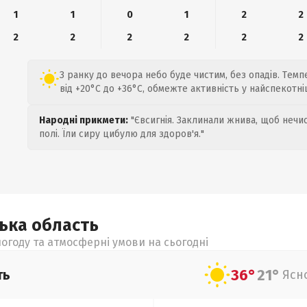
1
1
0
1
2
2
2
2
2
2
2
2
З ранку до вечора небо буде чистим, без опадів. Тем
від +20°C до +36°C, обмежте активність у найспекотні
Народні прикмети:
"Євсигнія. Заклинали жнива, щоб нечис
полі. Їли сиру цибулю для здоров'я."
цька
область
огоду та атмосферні умови на сьогодні
36°
21°
ть
Ясн