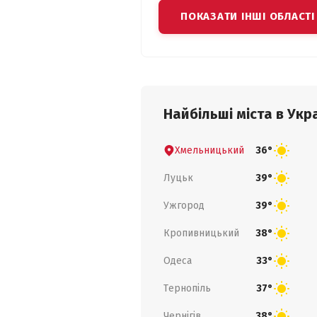
ПОКАЗАТИ ІНШІ ОБЛАСТІ
Найбільші міста в Укра
Хмельницький
36°
Луцьк
39°
Ужгород
39°
Кропивницький
38°
Одеса
33°
Тернопіль
37°
Чернігів
38°