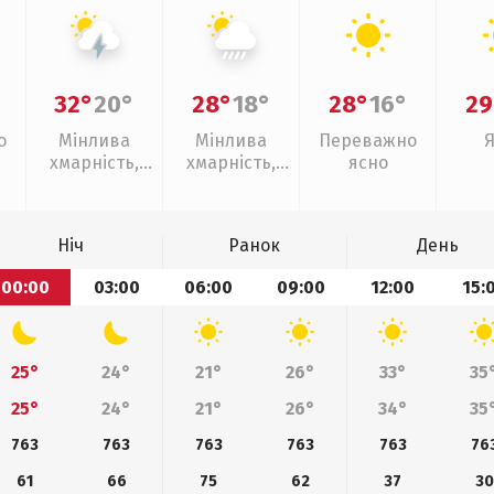
32°
20°
28°
18°
28°
16°
29
о
Мінлива
Мінлива
Переважно
хмарність,
хмарність,
ясно
грози
зливи
Ніч
Ранок
День
00:00
03:00
06:00
09:00
12:00
15:
25°
24°
21°
26°
33°
35
25°
24°
21°
26°
34°
35
763
763
763
763
763
76
61
66
75
62
37
30