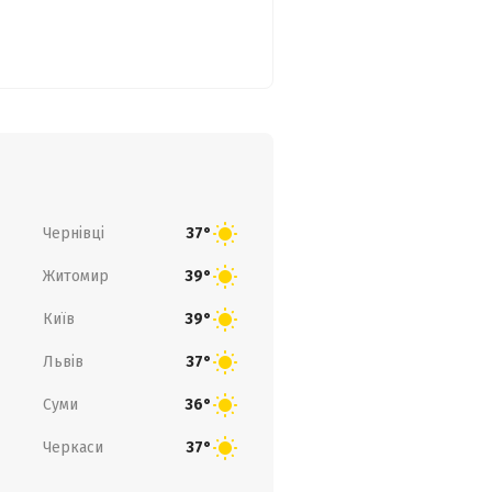
Чернівці
37°
Житомир
39°
Київ
39°
Львів
37°
Суми
36°
Черкаси
37°