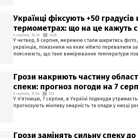
Українці фіксують +50 градусів
термометрах: що на це кажуть 
6 серпня,
16:46
1438
У четвер, 6 серпня, мережею стали ширитись фото
українців, показники на яких нібито перевалили за
пояснюють, що таке вимірювання температури пов
Грози накриють частину областе
спеки: прогноз погоди на 7 сер
6 серпня,
15:54
355
У п'ятницю, 7 серпня, в Україні подекуди утримаєт
прогнозують мінливу хмарність та опади у низці рег
Грози замінять сильну спеку до 