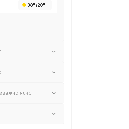
38°
/
20°
о
о
еважно ясно
о