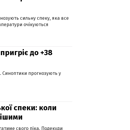
гнозують сильну спеку, яка все
мператури очікуються
 пригріє до +38
ю. Синоптики прогнозують у
кої спеки: коли
нішими
атиме свого піка. Подекуди